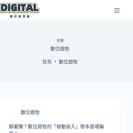
跳
至
主
要
內
容
分類
數位遊牧
首頁
數位遊牧
數位遊牧
躺著賺？數位遊牧的「被動收入」根本是場騙