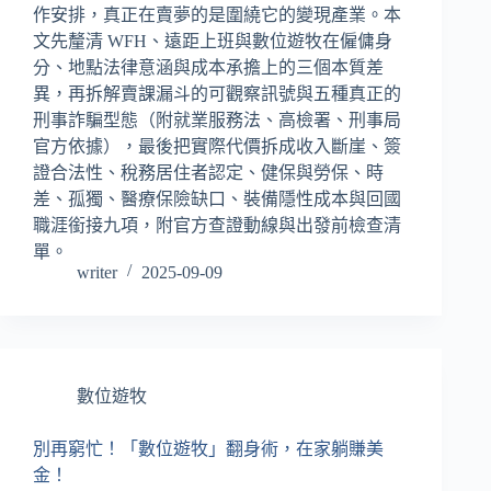
作安排，真正在賣夢的是圍繞它的變現產業。本
文先釐清 WFH、遠距上班與數位遊牧在僱傭身
分、地點法律意涵與成本承擔上的三個本質差
異，再拆解賣課漏斗的可觀察訊號與五種真正的
刑事詐騙型態（附就業服務法、高檢署、刑事局
官方依據），最後把實際代價拆成收入斷崖、簽
證合法性、稅務居住者認定、健保與勞保、時
差、孤獨、醫療保險缺口、裝備隱性成本與回國
職涯銜接九項，附官方查證動線與出發前檢查清
單。
writer
2025-09-09
數位遊牧
別再窮忙！「數位遊牧」翻身術，在家躺賺美
金！