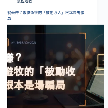
數位遊牧
躺著賺？數位遊牧的「被動收入」根本是場騙
局！