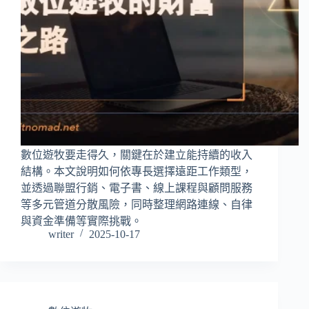
數位遊牧要走得久，關鍵在於建立能持續的收入
結構。本文說明如何依專長選擇遠距工作類型，
並透過聯盟行銷、電子書、線上課程與顧問服務
等多元管道分散風險，同時整理網路連線、自律
與資金準備等實際挑戰。
writer
2025-10-17