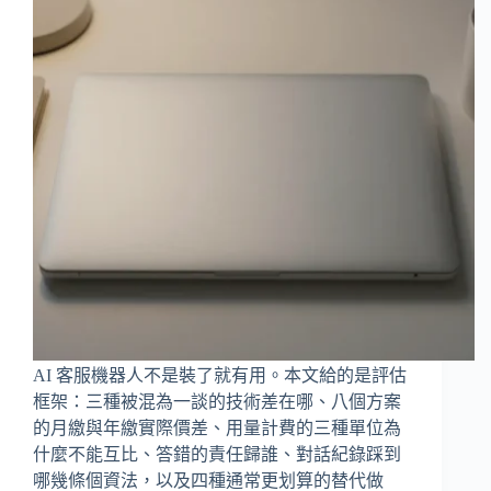
AI 客服機器人不是裝了就有用。本文給的是評估
框架：三種被混為一談的技術差在哪、八個方案
的月繳與年繳實際價差、用量計費的三種單位為
什麼不能互比、答錯的責任歸誰、對話紀錄踩到
哪幾條個資法，以及四種通常更划算的替代做