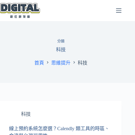
跳
至
主
要
內
容
分類
科技
首頁
思維提升
科技
科技
線上預約系統怎麼選？Calendly 類工具的時區、