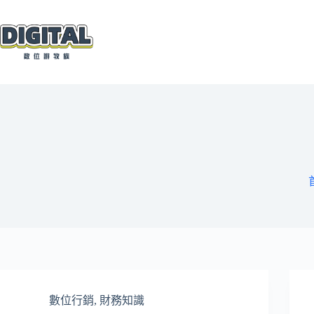
跳
至
主
要
內
容
數位行銷
,
財務知識