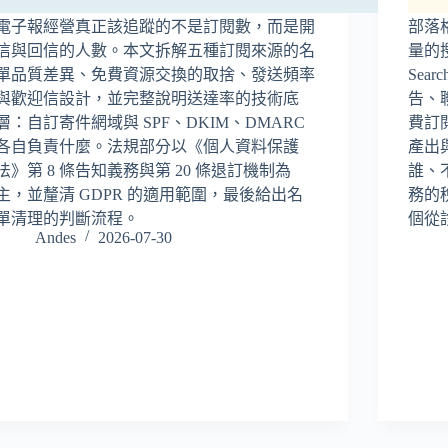
電子報經營真正該追蹤的不是訂閱數，而是開
部落
信與回信的人數。本文拆解五種訂閱來源的名
量的
單品質差異、免費資源交換的取捨、發送頻率
Sea
與歡迎信設計，並完整說明送達率的技術底
告、
層：自訂寄件網域與 SPF、DKIM、DMARC
費訂
各自負責什麼。法規部分以《個人資料保護
產出
法》第 8 條告知義務與第 20 條退訂機制為
誰、
主，並釐清 GDPR 的適用範圍，最後給出名
務的
單清理的判斷流程。
個從
Andes
2026-07-30