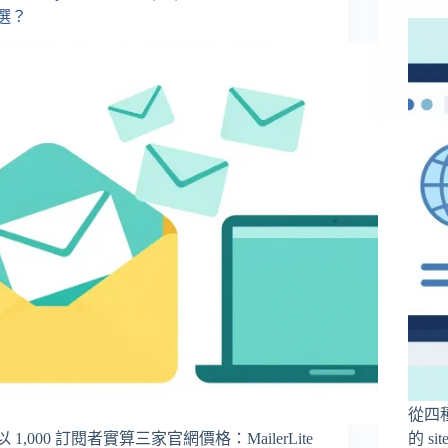
選？
從四種
以 1,000 訂閱者實算三家官網價格：MailerLite
的 s