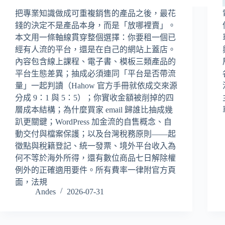
把專業知識做成可重複銷售的產品之後，最花
錢的決定不是產品本身，而是「放哪裡賣」。
本文用一條軸線貫穿整個選擇：你要租一個已
經有人流的平台，還是在自己的網站上蓋店。
內容包含線上課程、電子書、模板三類產品的
平台生態差異；抽成必須連同「平台是否帶流
量」一起判讀（Hahow 官方手冊就依成交來源
分成 9：1 與 5：5）；你實收金額被削掉的四
層成本結構；為什麼買家 email 歸誰比抽成幾
趴更關鍵；WordPress 加金流的自售概念、自
動交付與檔案保護；以及台灣稅務原則——起
徵點與稅籍登記、統一發票、境外平台收入為
何不等於海外所得，還有數位商品七日解除權
例外的正確適用要件。所有費率一律附官方頁
面，法規
Andes
2026-07-31