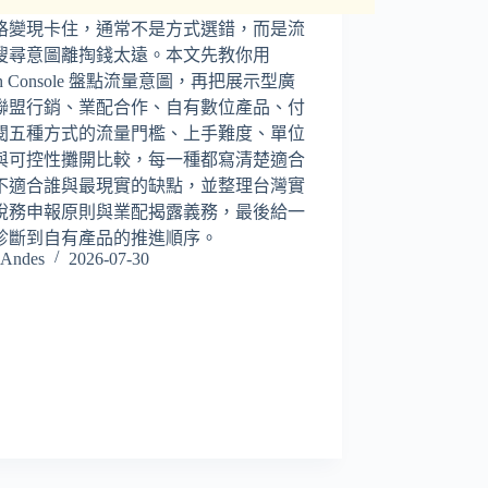
格變現卡住，通常不是方式選錯，而是流
搜尋意圖離掏錢太遠。本文先教你用
rch Console 盤點流量意圖，再把展示型廣
聯盟行銷、業配合作、自有數位產品、付
閱五種方式的流量門檻、上手難度、單位
與可控性攤開比較，每一種都寫清楚適合
不適合誰與最現實的缺點，並整理台灣實
稅務申報原則與業配揭露義務，最後給一
診斷到自有產品的推進順序。
Andes
2026-07-30