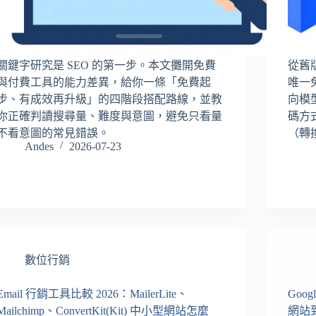
關鍵字研究是 SEO 的第一步。本文攤開免費
從舊版 
與付費工具的能力差異，給你一條「免費起
唯一
步、有成效再升級」的四階段搭配路線，並教
向模
你正確判讀搜尋量、難度與意圖，避免只看量
碼方
不看意圖的常見錯誤。
（轉換
Andes
2026-07-23
數位行銷
Email 行銷工具比較 2026：MailerLite、
Goog
Mailchimp、ConvertKit(Kit) 中小型網站怎麼
網站