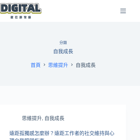
跳
至
主
要
內
容
分類
自我成長
首頁
思維提升
自我成長
思維提升
,
自我成長
遠距孤獨感怎麼辦？遠距工作者的社交維持與心