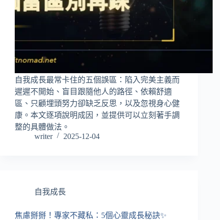
自我成長最常卡住的五個誤區：陷入完美主義而
遲遲不開始、盲目跟隨他人的路徑、依賴舒適
區、只顧埋頭努力卻缺乏反思，以及忽視身心健
康。本文逐項說明成因，並提供可以立刻著手調
整的具體做法。
writer
2025-12-04
自我成長
焦慮掰掰！專家不藏私：5個心靈成長秘訣✨