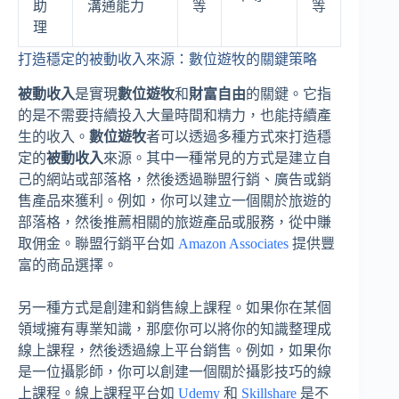
助
溝通能力
等
等
理
打造穩定的被動收入來源：數位遊牧的關鍵策略
被動收入
是實現
數位遊牧
和
財富自由
的關鍵。它指
的是不需要持續投入大量時間和精力，也能持續產
生的收入。
數位遊牧
者可以透過多種方式來打造穩
定的
被動收入
來源。其中一種常見的方式是建立自
己的網站或部落格，然後透過聯盟行銷、廣告或銷
售產品來獲利。例如，你可以建立一個關於旅遊的
部落格，然後推薦相關的旅遊產品或服務，從中賺
取佣金。聯盟行銷平台如
Amazon Associates
提供豐
富的商品選擇。
另一種方式是創建和銷售線上課程。如果你在某個
領域擁有專業知識，那麼你可以將你的知識整理成
線上課程，然後透過線上平台銷售。例如，如果你
是一位攝影師，你可以創建一個關於攝影技巧的線
上課程。線上課程平台如
Udemy
和
Skillshare
是不