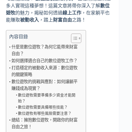
多人實現這種夢想！這篇文章將帶你深入了解
數位
遊牧
的魅力，揭秘如何透過
線上工作
，在家躺平也
能賺取
被動收入
，踏上
財富自由
之路！
內容目錄
什麼是數位遊牧？為何它能帶來財富
自由？
如何選擇適合自己的數位遊牧工作？
打造穩定的被動收入來源：數位遊牧
的關鍵策略
數位遊牧的挑戰與應對：如何讓躺平
賺錢成為現實？
數位遊牧需要準備多少資金才能開
始？
數位遊牧需要具備哪些技能？
數位遊牧有哪些風險需要注意？
總結：擁抱數位遊牧，開啟你的財富
自由之旅！