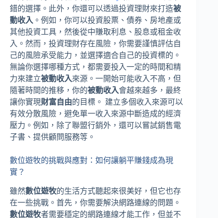
錯的選擇。此外，你還可以透過投資理財來打造
被
動收入
。例如，你可以投資股票、債券、房地產或
其他投資工具，然後從中賺取利息、股息或租金收
入。然而，投資理財存在風險，你需要謹慎評估自
己的風險承受能力，並選擇適合自己的投資標的。
無論你選擇哪種方式，都需要投入一定的時間和精
力來建立
被動收入
來源。一開始可能收入不高，但
隨著時間的推移，你的
被動收入
會越來越多，最終
讓你實現
財富自由
的目標。 建立多個收入來源可以
有效分散風險，避免單一收入來源中斷造成的經濟
壓力。例如，除了聯盟行銷外，還可以嘗試銷售電
子書、提供顧問服務等。
數位遊牧的挑戰與應對：如何讓躺平賺錢成為現
實？
雖然
數位遊牧
的生活方式聽起來很美好，但它也存
在一些挑戰。首先，你需要解決網路連線的問題。
數位遊牧
者需要穩定的網路連線才能工作，但並不