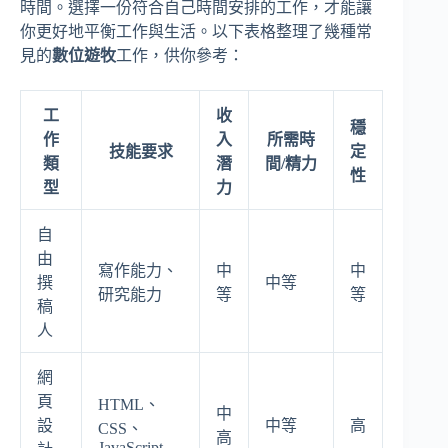
時間。選擇一份符合自己時間安排的工作，才能讓
你更好地平衡工作與生活。以下表格整理了幾種常
見的
數位遊牧
工作，供你參考：
工
收
穩
作
入
所需時
技能要求
定
類
潛
間/精力
性
型
力
自
由
寫作能力、
中
中
撰
中等
研究能力
等
等
稿
人
網
頁
HTML、
中
設
中等
高
CSS、
高
JavaScript