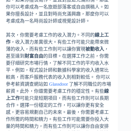
你可以考慮成為一名旅遊部落客或自由撰稿人。如
果你擅長設計，並且對時尚充滿興趣，那麼你可以
考慮成為一名時尚設計師或視覺設計師。
其次，你需要考慮工作的收入潛力。不同的
線上工
作
，收入潛力差異很大。有些工作可能只能帶來微
薄的收入，而有些工作則可以讓你實現
被動收入
，
甚至達到
財富自由
的目標。在選擇工作之前，你需
要仔細研究市場行情，了解不同工作的平均收入水
平。例如，程式設計師和數據科學家的收入通常比
較高，而客戶服務代表的收入則相對較低。 你可以
參考薪資調查網站如
Glassdoor
了解不同職位的市場
薪資。此外，你還需要考慮工作的穩定性。有些
線
上工作
可能只是短期項目，而有些工作則可以長期
合作。選擇一份穩定的工作，可以讓你更有安全
感，更容易規劃自己的未來。最後，你需要考慮工
作所需的時間和精力。有些工作可能需要你投入大
量的時間和精力，而有些工作則可以讓你自由安排