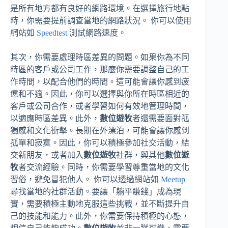
是所有地方都有良好的網路環境。在選擇旅行地點
時，你需要提前調查當地的網路狀況。 你可以使用
網站如
Speedtest
測試網路速度。
其次，你需要處理時區差異的問題。如果你為不同
時區的客戶或公司工作，那麼你需要調整自己的工
作時間，以配合他們的時間。這可能會讓你感到疲
憊和不適。因此，你可以選擇與你所在時區相近的
客戶或公司合作，或者學習如何有效地管理時間，
以適應時區差異。此外，
數位遊牧
者還需要面對孤
獨感和文化衝擊。長期在外漂泊，可能會讓你感到
孤單和寂寞。因此，你可以積極參加社交活動，結
交新朋友，或者加入
數位遊牧
社群，與其他
數位遊
牧
者交流經驗。同時，你需要學習尊重當地的文化
習俗，避免冒犯他人。 你可以透過網站如
Meetup
尋找當地的社群活動。要讓「躺平賺錢」成為現
實，需要積極主動地克服這些挑戰，並不斷提升自
己的技能和能力。此外，你需要保持積極的心態，