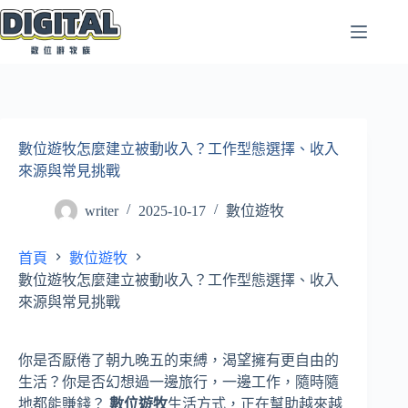
跳
至
主
要
內
容
數位遊牧怎麼建立被動收入？工作型態選擇、收入
來源與常見挑戰
writer
2025-10-17
數位遊牧
首頁
數位遊牧
數位遊牧怎麼建立被動收入？工作型態選擇、收入
來源與常見挑戰
你是否厭倦了朝九晚五的束縛，渴望擁有更自由的
生活？你是否幻想過一邊旅行，一邊工作，隨時隨
地都能賺錢？
數位遊牧
生活方式，正在幫助越來越