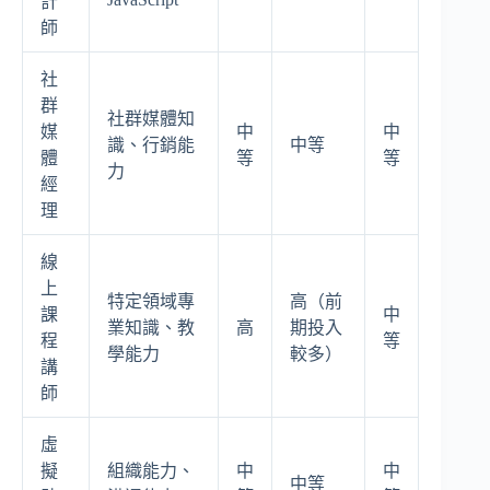
計
師
社
群
社群媒體知
媒
中
中
識、行銷能
中等
體
等
等
力
經
理
線
上
特定領域專
高（前
課
中
業知識、教
高
期投入
程
等
學能力
較多）
講
師
虛
擬
組織能力、
中
中
中等