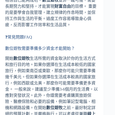
相信自己能夠成功。
數位遊牧
並非一蹴可幾，需要
長期努力和堅持，才能實現
財富自由
的目標。 重要
的是要學會自我管理，建立規律的作息時間，並保
持工作與生活的平衡。過度工作容易導致身心俱
疲，反而影響工作效率和生活品質。
❓常見問題FAQ
數位遊牧需要準備多少資金才能開始？
開始
數位遊牧
生活所需的資金取決於你的生活方式
和旅行目的地。如果你選擇在生活成本較低的國家
旅行，例如東南亞或東歐，那麼你可能只需要準備
幾千美元。但如果你選擇在生活成本較高的國家旅
行，例如西歐或北美，那麼你可能需要準備更多資
金。 一般來說，建議至少準備3-6個月的生活費，以
應對突發狀況。此外，你還需要考慮購買旅遊保
險、醫療保險和必要的設備，例如筆記型電腦、相
機和網路設備。在開始
數位遊牧
之前，最好制定詳
細的預算計劃，並嚴格執行。可以考慮從兼職
線上