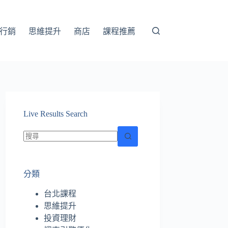
行銷
思維提升
商店
課程推薦
Live Results Search
找
不
分類
到
符
台北課程
合
思維提升
條
投資理財
件