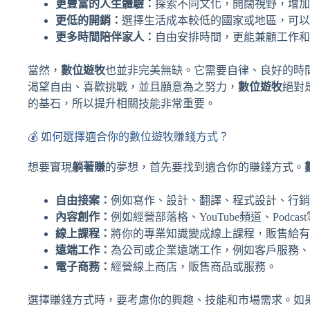
更豐富的人生體驗：
探索不同文化，開闊視野，增加
更低的開銷：
選擇生活成本較低的國家或地區，可以
更多時間陪伴家人：
自由安排時間，更能兼顧工作和
當然，
數位遊牧
也並非完美無缺。它需要自律、良好的時
渴望自由、喜歡挑戰，並且願意為之努力，
數位遊牧
絕對
的基石，所以提升相關技能非常重要。
💰 如何選擇適合你的數位遊牧賺錢方式？
想要實現
躺著賺
的夢想，首先要找到適合你的賺錢方式。
自由接案：
例如寫作、設計、翻譯、程式設計、行銷
內容創作：
例如經營部落格、YouTube頻道、Pod
線上課程：
將你的專業知識變成線上課程，販售給有
遠端工作：
為公司或企業遠端工作，例如客戶服務、
電子商務：
經營線上商店，販售商品或服務。
選擇賺錢方式時，要考慮你的興趣、技能和市場需求。如