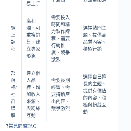
爭激烈
立流量來源
易上手
需要投入
高利
時間和精
線
潤、可
選擇熱門主
力製作課
上
重複銷
題、提供高
程、需要
課
售、建
品質內容、
行銷推
程
立專家
積極行銷
廣、競爭
形象
激烈
部
建立個
選擇自己擅
落
人品
需要長期
長的主題、
格/
牌、增
經營、需
提供有價值
社
加收入
要持續產
的內容、積
群
來源、
出內容、
極與粉絲互
媒
與粉絲
競爭激烈
動
體
互動
❓常見問題FAQ