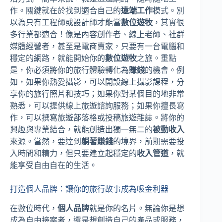
作。關鍵就在於找到適合自己的
遠端工作
模式。別
以為只有工程師或設計師才能當
數位遊牧
，其實很
多行業都適合！像是內容創作者、線上老師、社群
媒體經營者，甚至是電商賣家，只要有一台電腦和
穩定的網路，就能開始你的
數位遊牧
之旅。重點
是，你必須將你的旅行體驗轉化為
賺錢
的機會。例
如，如果你熱愛攝影，可以開設線上攝影課程，分
享你的旅行照片和技巧；如果你對某個目的地非常
熟悉，可以提供線上旅遊諮詢服務；如果你擅長寫
作，可以撰寫旅遊部落格或投稿旅遊雜誌。將你的
興趣與專業結合，就能創造出獨一無二的
被動收入
來源。當然，要達到
躺著賺錢
的境界，前期需要投
入時間和精力，但只要建立起穩定的
收入管道
，就
能享受自由自在的生活。
打造個人品牌：讓你的旅行故事成為吸金利器
在數位時代，
個人品牌
就是你的名片。無論你是想
成為自由接案者，還是想創造自己的產品或服務，