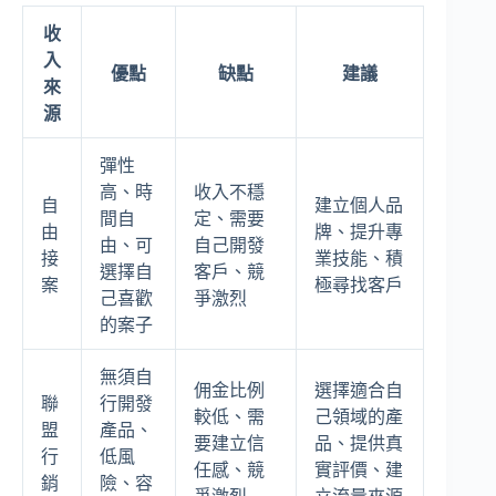
收
入
優點
缺點
建議
來
源
彈性
高、時
收入不穩
自
建立個人品
間自
定、需要
由
牌、提升專
由、可
自己開發
接
業技能、積
選擇自
客戶、競
案
極尋找客戶
己喜歡
爭激烈
的案子
無須自
佣金比例
選擇適合自
聯
行開發
較低、需
己領域的產
盟
產品、
要建立信
品、提供真
行
低風
任感、競
實評價、建
銷
險、容