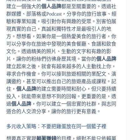
建立一個強大的
個人品牌
都是至關重要的。透過社
群媒體、部落格或Podcast，分享你的旅行故事、經
驗和專業知識，吸引對你有興趣的受眾。別害怕展
現真實的自己，真誠和獨特性才是最吸引人的地
方。想想看，如果你是一個熱愛美食的旅行者，你
可以分享你在旅途中發現的美食餐廳、食譜和飲食
文化。透過精美的照片、生動的文字和有趣的影
片，讓你的粉絲們彷彿身歷其境。當你的
個人品牌
建立起來之後，就會有越來越多的人主動找上你，
尋求合作機會。你可以接到旅遊相關的業配文、演
講邀約，甚至可以推出自己的旅遊產品或課程。記
住，
個人品牌
的建立需要時間和耐心，但只要持續
投入，就能帶來意想不到的回報。更重要的是，透
過
個人品牌
，你可以建立一個忠實的社群，與志同
道合的人交流分享，讓你的旅行更有意義。
多元收入策略：不要把雞蛋放在同一個籃子裡
想要真正實現
躺著賺錢
的目標，絕對不能只依賴單