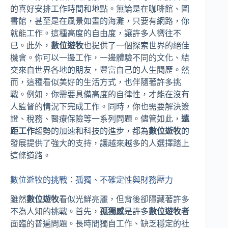
的喜好安排工作時間和地點。無論是在咖啡館、圖
書館，甚至是在風景如畫的海灘，只要有網路，你
就能工作。這種高度的自由度，讓許多人嚮往不
已。此外，
數位遊牧
也提供了一個探索世界的絕佳
機會。你可以一邊工作，一邊體驗不同的文化、結
交來自世界各地的朋友，豐富自己的人生閱歷。然
而，這種看似美好的生活方式，也伴隨著許多挑
戰。例如，你需要具備高度的自律性，才能在沒有
人監督的情況下完成工作。同時，你也需要解決簽
證、稅務、醫療保險等一系列問題。儘管如此，
遠
距工作
趨勢的加速和科技的進步，都為
數位遊牧
的
發展提供了強大的支持，讓越來越多的人選擇踏上
這條道路。
數位遊牧的挑戰：孤獨、不確定性與財務壓力
雖然
數位遊牧
看似光鮮亮麗，但背後卻隱藏著許多
不為人知的挑戰。首先，
孤獨感
是許多
數位遊牧者
面臨的普遍問題。長時間獨自工作、缺乏穩定的社