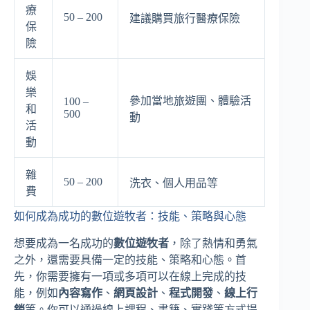
療
50 – 200
建議購買旅行醫療保險
保
險
娛
樂
參加當地旅遊團、體驗活
100 –
和
500
動
活
動
雜
50 – 200
洗衣、個人用品等
費
如何成為成功的數位遊牧者：技能、策略與心態
想要成為一名成功的
數位遊牧者
，除了熱情和勇氣
之外，還需要具備一定的技能、策略和心態。首
先，你需要擁有一項或多項可以在線上完成的技
能，例如
內容寫作
、
網頁設計
、
程式開發
、
線上行
銷
等。你可以通過線上課程、書籍、實踐等方式提