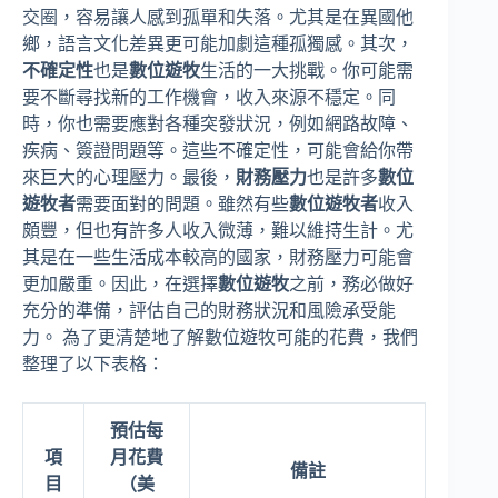
交圈，容易讓人感到孤單和失落。尤其是在異國他
鄉，語言文化差異更可能加劇這種孤獨感。其次，
不確定性
也是
數位遊牧
生活的一大挑戰。你可能需
要不斷尋找新的工作機會，收入來源不穩定。同
時，你也需要應對各種突發狀況，例如網路故障、
疾病、簽證問題等。這些不確定性，可能會給你帶
來巨大的心理壓力。最後，
財務壓力
也是許多
數位
遊牧者
需要面對的問題。雖然有些
數位遊牧者
收入
頗豐，但也有許多人收入微薄，難以維持生計。尤
其是在一些生活成本較高的國家，財務壓力可能會
更加嚴重。因此，在選擇
數位遊牧
之前，務必做好
充分的準備，評估自己的財務狀況和風險承受能
力。 為了更清楚地了解數位遊牧可能的花費，我們
整理了以下表格：
預估每
項
月花費
備註
目
（美