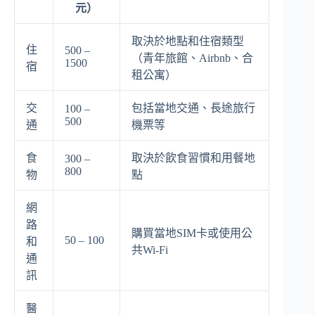
元）
取決於地點和住宿類型
住
500 –
（青年旅館、Airbnb、合
1500
宿
租公寓）
交
包括當地交通、長途旅行
100 –
500
通
機票等
食
取決於飲食習慣和用餐地
300 –
800
物
點
網
路
購買當地SIM卡或使用公
50 – 100
和
共Wi-Fi
通
訊
醫