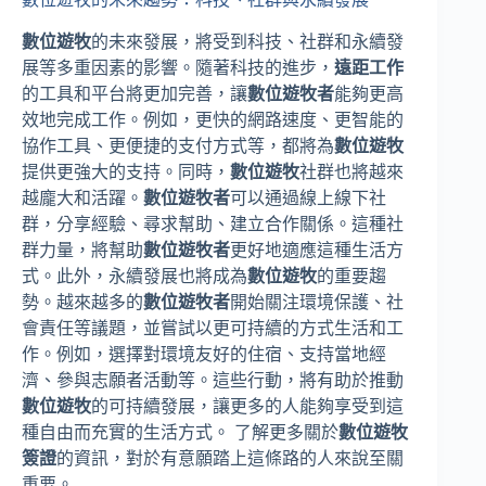
數位遊牧
的未來發展，將受到科技、社群和永續發
展等多重因素的影響。隨著科技的進步，
遠距工作
的工具和平台將更加完善，讓
數位遊牧者
能夠更高
效地完成工作。例如，更快的網路速度、更智能的
協作工具、更便捷的支付方式等，都將為
數位遊牧
提供更強大的支持。同時，
數位遊牧
社群也將越來
越龐大和活躍。
數位遊牧者
可以通過線上線下社
群，分享經驗、尋求幫助、建立合作關係。這種社
群力量，將幫助
數位遊牧者
更好地適應這種生活方
式。此外，永續發展也將成為
數位遊牧
的重要趨
勢。越來越多的
數位遊牧者
開始關注環境保護、社
會責任等議題，並嘗試以更可持續的方式生活和工
作。例如，選擇對環境友好的住宿、支持當地經
濟、參與志願者活動等。這些行動，將有助於推動
數位遊牧
的可持續發展，讓更多的人能夠享受到這
種自由而充實的生活方式。 了解更多關於
數位遊牧
簽證
的資訊，對於有意願踏上這條路的人來說至關
重要。