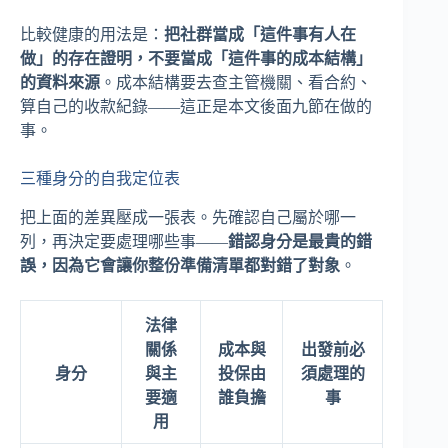
比較健康的用法是：
把社群當成「這件事有人在
做」的存在證明，不要當成「這件事的成本結構」
的資料來源
。成本結構要去查主管機關、看合約、
算自己的收款紀錄——這正是本文後面九節在做的
事。
三種身分的自我定位表
把上面的差異壓成一張表。先確認自己屬於哪一
列，再決定要處理哪些事——
錯認身分是最貴的錯
誤，因為它會讓你整份準備清單都對錯了對象
。
法律
關係
成本與
出發前必
身分
與主
投保由
須處理的
要適
誰負擔
事
用