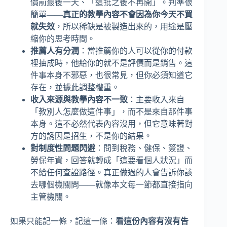
價前最後一天、「這批之後不再開」。判準很
簡單——
真正的教學內容不會因為你今天不買
就失效
，所以稀缺是被製造出來的，用途是壓
縮你的思考時間。
推薦人有分潤
：當推薦你的人可以從你的付款
裡抽成時，他給你的就不是評價而是銷售。這
件事本身不邪惡，也很常見，但你必須知道它
存在，並據此調整權重。
收入來源與教學內容不一致
：主要收入來自
「教別人怎麼做這件事」，而不是來自那件事
本身。這不必然代表內容沒用，但它意味著對
方的誘因是招生，不是你的結果。
對制度性問題閃避
：問到稅務、健保、簽證、
勞保年資，回答就轉成「這要看個人狀況」而
不給任何查證路徑。真正做過的人會告訴你該
去哪個機關問——就像本文每一節都直接指向
主管機關。
如果只能記一條，記這一條：
看這份內容有沒有告