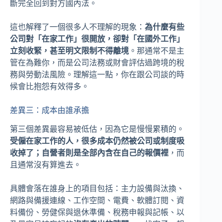
斷完全回到對方國內法。
這也解釋了一個很多人不理解的現象：
為什麼有些
公司對「在家工作」很開放，卻對「在國外工作」
立刻收緊，甚至明文限制不得離境
。那通常不是主
管在為難你，而是公司法務或財會評估過跨境的稅
務與勞動法風險。理解這一點，你在跟公司談的時
候會比抱怨有效得多。
差異三：成本由誰承擔
第三個差異最容易被低估，因為它是慢慢累積的。
受僱在家工作的人，很多成本仍然被公司或制度吸
收掉了；自營者則是全部內含在自己的報價裡
，而
且通常沒有算進去。
具體會落在誰身上的項目包括：主力設備與汰換、
網路與備援連線、工作空間、電費、軟體訂閱、資
料備份、勞健保與退休準備、稅務申報與記帳、以