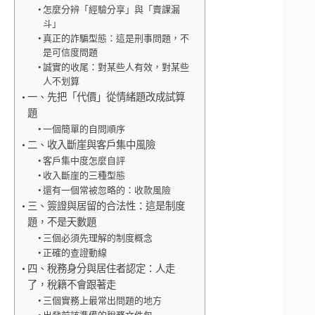
怎麼分辨「經驗分享」與「賣課漏
斗」
真正的詐騙型態：這是刑事問題，不
是可信度問題
誠實的收尾：對某些人有效，對某些
人不划算
一、先把「代價」從情緒題改成試算
題
一個簡單的自問順序
二、收入斷崖與客戶集中風險
客戶集中度怎麼自評
收入斷崖的三種型態
還有一個常被忽略的：收款風險
三、簽證與居留的合法性：這是制度
題，不是天數題
三個必須先理解的制度概念
正確的查證動線
四、稅務身分與居住者認定：人走
了，稅籍不會跟著走
三個實務上最常出問題的地方