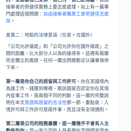
接案者的勞健保實務上要怎麼處理，站上有一篇專
門處理這個問題：
自由接案者職業工會勞健保怎麼
保
。
差異二：地點的法律意涵（在家 ≠ 在國外）
「公司允許遠距」和「公司允許你在國外遠距」之
間的距離，比大部分人以為的遠得多。這裡有兩層
完全獨立的風險，任何一層出問題都足以讓事情停
下來。
第一層是你自己的居留與工作許可
。你在某國境內
為誰工作、錢匯到哪裡，跟該國是否認定你在其境
內從事工作，是兩個不同的判斷。這一層的完整說
明在本文
簽證與居留的合法性
那一節，重點是：入
境許可與工作許可是兩件事，而且沒有全球通則。
第二層是公司的稅務暴露，這一層幾乎不會有人主
動告訴你
。當一家公司的人員長期在某個國家境內