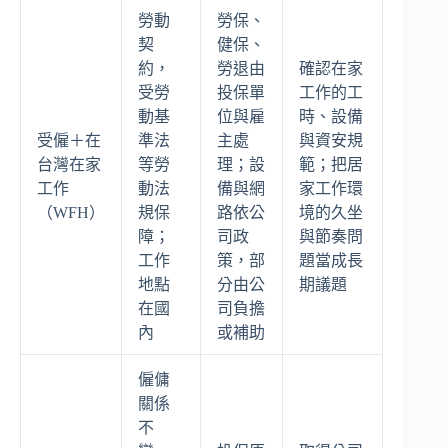
勞動
勞保、
契
健保、
約，
勞退由
確認在家
受勞
投保單
工作的工
動基
位與雇
時、設備
受僱＋在
準法
主處
與資安規
台灣在家
等勞
理；設
範；把居
工作
動法
備與網
家工作環
（WFH）
規保
路依公
境的久坐
障；
司政
與節奏問
工作
策，部
題當成長
地點
分由公
期議題
在國
司負擔
內
或補助
僱傭
關係
不