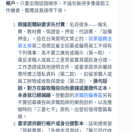
帳戶
。只要出現這個順序，不論包裝得多像遠距工
作機會，都應該直接停下來。
假遠距職缺要求先付費
：名目很多——報名
費、教材費、保證金、押金、代訓費、「設備
押金」。這在台灣是明文禁止的：
就業服務法
第五條
第二項規定雇主招募或僱用員工不得有
下列情事：為不實之廣告或揭示（第一款）、
違反求職人或員工之意思留置其國民身分證、
工作憑證或其他證明文件，或要求提供非屬就
業所需之隱私資料（第二款）、扣留求職人或
員工財物或收取保證金（第三款）。
換句話
說，對方在錄取階段向你要錢或要證件正本，
本身就已經越線
。勞動部的
求職防騙專區
另有
不實招募廣告與求職陷阱的案例剖析，以及應
徵時的「三要七不」原則，出發前值得整篇看
過。
要求提供銀行帳戶或身分證影本
：話術通常是
「發薪需要」「先做金流測試」「幫公司代收