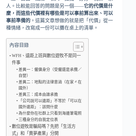
人。比較能回答的問題是另一個——
它的代價是什
麼，而這些代價裡有哪些是可以事前算出來、可以
事前準備的
。這篇文章想做的就是把「代價」從一
種情緒，改寫成一份可以攤在桌上的清單。
內容目錄
WFH、遠距上班與數位遊牧不是同一
件事
差異一：僱傭身分（受僱還是承攬／
自營）
差異二：地點的法律意涵（在家 ≠ 在
國外）
差異三：成本由誰承擔
「公司說可以遠距」不等於「可以在
國外遠距」：該問什麼
為什麼你在社群上只看到海邊筆電照
三種身分的自我定位表
數位遊牧是騙局嗎？先把「生活方
式」和「賣夢產業」分開