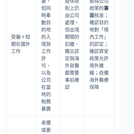
變，
投保原
取得公司
但同
則上仍
政策的
書
時牽
由公司
面
核准；
動目
處理，
確認目的
的地
但出境
地對「境
受僱＋短
的入
期間的
內工作」
期在國外
境與
扣繳、
的認定；
工作
工作
職災認
確認資安
許
定與海
政策允許
可，
外就醫
境外連
以及
都需要
線；自備
公司
事前確
海外醫療
在當
認
保障
地的
稅務
暴露
承攬
或委