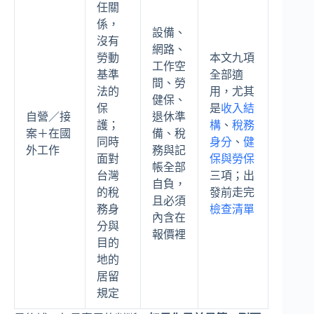
任關
係，
設備、
沒有
網路、
勞動
本文九項
工作空
基準
全部適
間、勞
法的
用，尤其
健保、
保
是
收入結
自營／接
退休準
護；
構
、
稅務
案＋在國
備、稅
同時
身分
、
健
外工作
務與記
面對
保與勞保
帳全部
台灣
三項；出
自負，
的稅
發前走完
且必須
務身
檢查清單
內含在
分與
報價裡
目的
地的
居留
規定