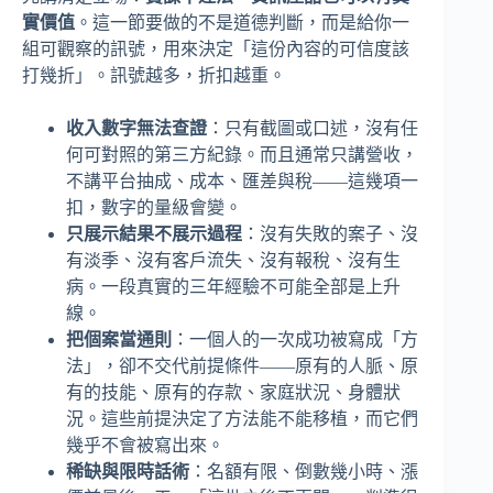
實價值
。這一節要做的不是道德判斷，而是給你一
組可觀察的訊號，用來決定「這份內容的可信度該
打幾折」。訊號越多，折扣越重。
收入數字無法查證
：只有截圖或口述，沒有任
何可對照的第三方紀錄。而且通常只講營收，
不講平台抽成、成本、匯差與稅——這幾項一
扣，數字的量級會變。
只展示結果不展示過程
：沒有失敗的案子、沒
有淡季、沒有客戶流失、沒有報稅、沒有生
病。一段真實的三年經驗不可能全部是上升
線。
把個案當通則
：一個人的一次成功被寫成「方
法」，卻不交代前提條件——原有的人脈、原
有的技能、原有的存款、家庭狀況、身體狀
況。這些前提決定了方法能不能移植，而它們
幾乎不會被寫出來。
稀缺與限時話術
：名額有限、倒數幾小時、漲