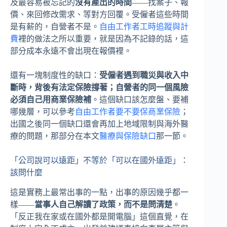
及最容易被忘記的
沒有產出的時間
——找案子、報
價、來回修改需求、等對方回覆。受僱者這些時間
是有薪的，自營者不是。
自由工作者工時追蹤與計
費
裡的做法之所以重要，就是因為不記錄的話，這
部分成本永遠不會出現在報價裡。
還有一塊制度性的缺口：
受僱者遇到職災與收入中
斷時，背後有法定保險撐著；自營者的同一個風險
必須自己用商業保險補
。這個缺口該怎麼盤、要補
哪幾層，可以參考
自由工作者要不要保商業保險
；
出國之後同一個缺口還會再加上地域限制與海外醫
療的問題，那部分在本文
醫療與保險缺口
那一節。
「公司說可以遠距」不等於「可以在國外遠距」：
該問什麼
這是實務上最常出事的一點，出事的原因幾乎都一
樣——
當事人自己解讀了政策，而不是問清楚
。
「反正我在家或在國外都是開電腦」這個直覺，在