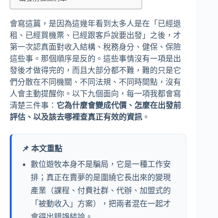
會寫這篇，是因為這幾年看到太多人是在「已經退
租、已經買機票、已經跟客戶說要出發」之後，才
第一次認真面對收入結構、稅務身分、健保、保險
這些事。那個順序是反的。這些事情沒有一項是出
發後才做得完的，而且大部分都不難，難的只是它
們分散在不同機關、不同法規、不同時間點，沒有
人會主動提醒你。以下九個面向，每一項我都會寫
清楚三件事：
它為什麼會變成代價、怎麼在出發前
評估、以及該去哪裡查真正有效的資訊
。
📌 本文重點
數位遊牧本身不是騙局，它是一種工作安
排；真正在賣夢的是圍繞它長出來的變現
產業（課程、付費社群、代辦、加盟式的
「被動收入」方案），把兩者混在一起才
會得出錯誤結論。