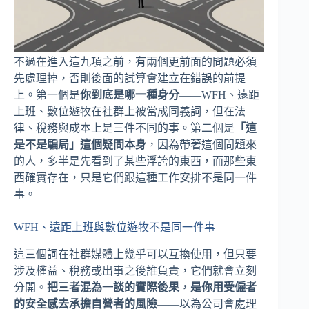
不過在進入這九項之前，有兩個更前面的問題必須
先處理掉，否則後面的試算會建立在錯誤的前提
上。第一個是
你到底是哪一種身分
——WFH、遠距
上班、數位遊牧在社群上被當成同義詞，但在法
律、稅務與成本上是三件不同的事。第二個是
「這
是不是騙局」這個疑問本身
，因為帶著這個問題來
的人，多半是先看到了某些浮誇的東西，而那些東
西確實存在，只是它們跟這種工作安排不是同一件
事。
WFH、遠距上班與數位遊牧不是同一件事
這三個詞在社群媒體上幾乎可以互換使用，但只要
涉及權益、稅務或出事之後誰負責，它們就會立刻
分開。
把三者混為一談的實際後果，是你用受僱者
的安全感去承擔自營者的風險
——以為公司會處理