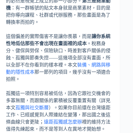
的必然是視覺上成立的那一小部分。
第三是商業動
機
：有一群帳號的貼文本身就是商業素材，目的是
把你導向課程、社群或代辦服務，那些畫面是為了
轉換率而拍的。
這個偏差的實際傷害不是讓你羨慕，而是
讓你系統
性地低估那些不會出現在畫面裡的成本
。稅務身
分、健保與勞保、保險缺口、時差對客戶關係的侵
蝕、孤獨與節奏失控——這幾項全部沒有畫面，所
以全部不在你看到的樣本裡。本文
裝備、網路與移
動的隱性成本
那一節列的項目，幾乎沒有一項適合
拍照。
孤獨這一項特別容易被低估，因為它跟社交機會的
多寡無關，而跟關係的累積被反覆重置有關（詳見
本文
孤獨與社交斷層
）。如果你目前還在台灣遠距
工作、已經感覺到人際連結在變薄，那出國之後這
條曲線只會更陡；
遠距孤獨感怎麼辦
裡的維持方法
值得先練起來，而不是等到人在異地才開始想。