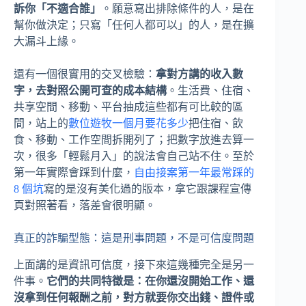
訴你「不適合誰」
。願意寫出排除條件的人，是在
幫你做決定；只寫「任何人都可以」的人，是在擴
大漏斗上緣。
還有一個很實用的交叉檢驗：
拿對方講的收入數
字，去對照公開可查的成本結構
。生活費、住宿、
共享空間、移動、平台抽成這些都有可比較的區
間，站上的
數位遊牧一個月要花多少
把住宿、飲
食、移動、工作空間拆開列了；把數字放進去算一
次，很多「輕鬆月入」的說法會自己站不住。至於
第一年實際會踩到什麼，
自由接案第一年最常踩的
8 個坑
寫的是沒有美化過的版本，拿它跟課程宣傳
頁對照著看，落差會很明顯。
真正的詐騙型態：這是刑事問題，不是可信度問題
上面講的是資訊可信度，接下來這幾種完全是另一
件事。
它們的共同特徵是：在你還沒開始工作、還
沒拿到任何報酬之前，對方就要你交出錢、證件或