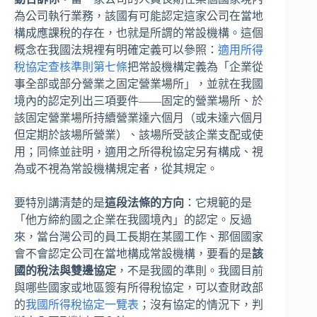
為公司執行業務，該國有可能認定這家公司在當地
構成應課稅的存在，也就是所謂的常設機構。這個
概念在我國法規裡有明確定義可以參照：
適用所得
稅協定查核準則第七條
把常設機構定義為「企業從
事全部或部分營業之固定營業場所」，並就在我國
境內的認定列出三項要件——固定的營業場所、於
該固定營業場所持續營業達六個月（或未達六個月
但定期於該場所營業）、該場所受該企業支配或使
用；同條並註明，適用之所得稅協定另有構成、視
為或不視為常設機構規定者，從其規定。
要特別講清楚的是
這段法條的方向
：它規範的是
「他方締約國之企業在我國境內」的認定。反過
來，當台灣公司的員工長期在某國工作、那個國家
會不會認定公司在當地構成常設機構，要看的是
該
國的稅法與雙邊協定
，不是我國的準則。我國目前
與哪些國家或地區簽有所得稅協定，可以查財政部
的
我國所得稅協定一覽表
；沒有協定的情況下，判