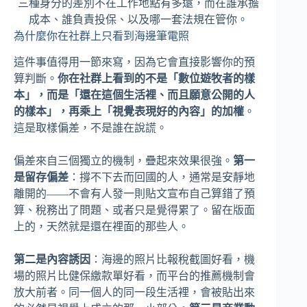
三種身分的差別不在工作地點有多遠，而在誰承擔
成本、誰負責投保、以及哪一套法規在管你。
為什麼你在社群上只看到海邊筆電照
這件事值得用一節來寫，因為它會直接影響你的預
算判斷。
你在社群上看到的不是「數位遊牧者的樣
本」，而是「還在這個生活裡、而且願意公開的人
的樣本」，再乘上「視覺表現好的內容」的加權
。
這是取樣偏差，不是誰在說謊。
偏差來自三個獨立的機制，疊起來效果很強。
第一
是留存偏差
：撐不下去而回國的人，通常是安靜地
離開的——不會有人發一則貼文宣布自己算錯了預
算、稅務出了問題、或者只是覺得累了。留在版面
上的，天然就是還在裡面的那些人。
第二是內容誘因
：海邊的照片比報稅截圖好看，機
場的照片比健保繳款單好看，而平台的推薦機制會
放大前者。同一個人的同一段生活裡，會被貼出來