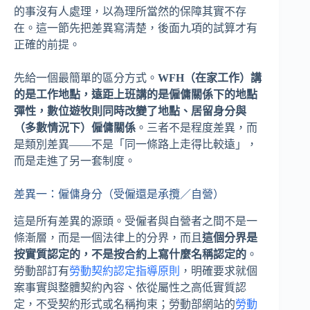
的事沒有人處理，以為理所當然的保障其實不存
在。這一節先把差異寫清楚，後面九項的試算才有
正確的前提。
先給一個最簡單的區分方式。
WFH（在家工作）講
的是工作地點，遠距上班講的是僱傭關係下的地點
彈性，數位遊牧則同時改變了地點、居留身分與
（多數情況下）僱傭關係
。三者不是程度差異，而
是類別差異——不是「同一條路上走得比較遠」，
而是走進了另一套制度。
差異一：僱傭身分（受僱還是承攬／自營）
這是所有差異的源頭。受僱者與自營者之間不是一
條漸層，而是一個法律上的分界，而且
這個分界是
按實質認定的，不是按合約上寫什麼名稱認定的
。
勞動部訂有
勞動契約認定指導原則
，明確要求就個
案事實與整體契約內容、依從屬性之高低實質認
定，不受契約形式或名稱拘束；勞動部網站的
勞動