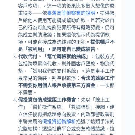
客戶款項」。這一項的後果比多數人想像的嚴
重得多——依
臺灣高等檢察署的說明
，提供帳
戶給他人使用可能構成幫助詐欺，且若對於自
己的行為可能掩飾犯罪所得有概略認識，仍可
能成立幫助洗錢；如果還依指示代為提領款
項，可能直接成為洗錢罪的正犯。
提供帳戶不
是「被利用」，是可能自己變成被告
。
代收代付、「幫忙轉帳就給抽成」
：包裝方式
包括跨境電商代收、幫外國客戶匯款、物流代
墊、「試用我們的支付系統」。這是車手工作
最常見的偽裝。判準很乾淨：
合法的遠距工作
不需要你用個人帳戶承接第三方資金
，一次都
不需要。
假投資包裝成遠距工作機會
：先以「線上工
作」「幫忙操作系統」「數據標註」接觸，建
立信任後再把話題導向投資。內政部警政署刑
事警察局的
假投資話術解析
描述了這類手法的
完整結構：透過社群平台或交友軟體結識、拉