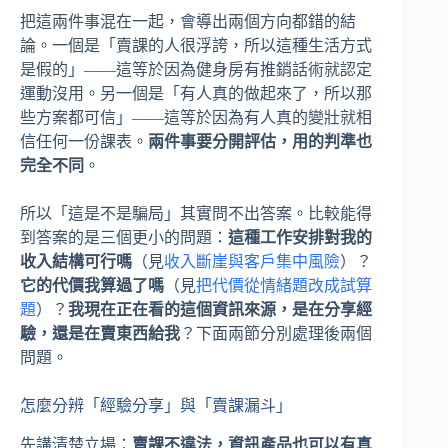
把這兩件事混在一起，會導出兩個方向都錯的結
論。一個是「賣課的人很浮誇，所以這種生活方式
是假的」——這等於因為健身房有推銷話術就認定
運動沒用。另一個是「有人真的做起來了，所以那
些方案都可信」——這等於因為有人真的變壯就相
信任何一份課表。
兩件事要分開評估，用的判準也
完全不同
。
所以「這是不是騙局」其實問不出答案。比較能得
到答案的是三個更小的問題：
這種工作安排對我的
收入結構可行嗎
（見
收入斷崖與客戶集中風險
）？
它的代價我算過了嗎
（見
把代價從情緒題改成試算
題
）？
我現在正在看的這個資訊來源，是在分享經
驗，還是在賣東西給我
？下面兩節分別處理後兩個
問題。
怎麼分辨「經驗分享」與「賣課漏斗」
先講清楚立場：
賣課不違法，資訊產品也可以有真