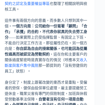
契約之認定及重要權益專區
也整理了相關說明與檢
核工具。
這件事有兩個方向的意義，而多數人只想到其中一
個。
一個方向是：公司給你一份寫著「顧問」「合
作」「承攬」的合約，不代表你就真的失去勞工身
分
——如果實際上仍受指揮監督、有固定上下班、
不能自行決定工作方法，那從屬性仍在。另一個方
向是：
你自認為自由的接案關係，也可能因為從屬
性過高而被認定為勞動契約
，這在你和主要客戶的
關係過度緊密時是真實存在的情況（呼應本文
收入
斷崖與客戶集中風險
那一節提到的「沒有勞健保的
員工」狀態）。
身分定了，制度上跟著改變的東西才是重點。受僱
者的勞保、健保由投保單位處理，雇主要提繳勞工
退休金，職業災害有專門的保險制度，加班與休假
受勞動基準法保障。
自營者沒有任何一項是自動
的，全部要自己安排、自己付、自己記得繳
。自由