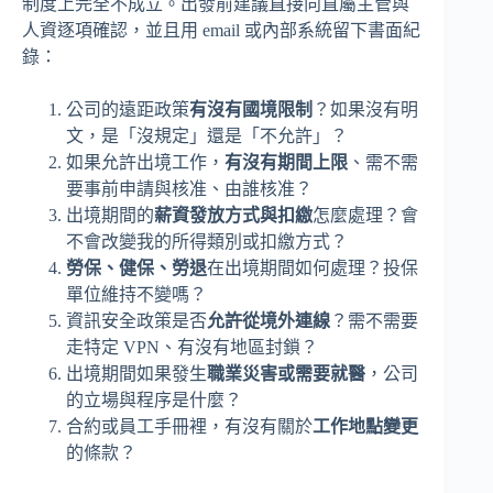
制度上完全不成立。出發前建議直接向直屬主管與
人資逐項確認，並且用 email 或內部系統留下書面紀
錄：
公司的遠距政策
有沒有國境限制
？如果沒有明
文，是「沒規定」還是「不允許」？
如果允許出境工作，
有沒有期間上限
、需不需
要事前申請與核准、由誰核准？
出境期間的
薪資發放方式與扣繳
怎麼處理？會
不會改變我的所得類別或扣繳方式？
勞保、健保、勞退
在出境期間如何處理？投保
單位維持不變嗎？
資訊安全政策是否
允許從境外連線
？需不需要
走特定 VPN、有沒有地區封鎖？
出境期間如果發生
職業災害或需要就醫
，公司
的立場與程序是什麼？
合約或員工手冊裡，有沒有關於
工作地點變更
的條款？