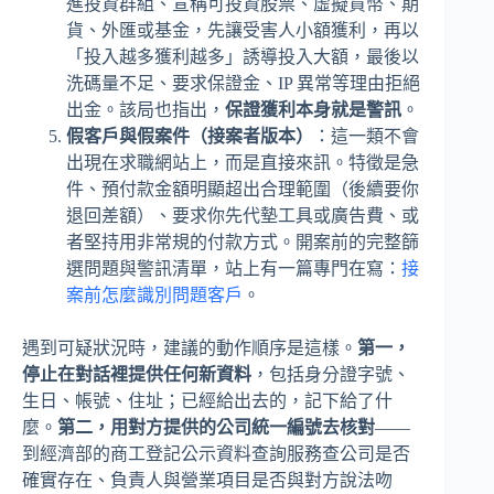
進投資群組、宣稱可投資股票、虛擬貨幣、期
貨、外匯或基金，先讓受害人小額獲利，再以
「投入越多獲利越多」誘導投入大額，最後以
洗碼量不足、要求保證金、IP 異常等理由拒絕
出金。該局也指出，
保證獲利本身就是警訊
。
假客戶與假案件（接案者版本）
：這一類不會
出現在求職網站上，而是直接來訊。特徵是急
件、預付款金額明顯超出合理範圍（後續要你
退回差額）、要求你先代墊工具或廣告費、或
者堅持用非常規的付款方式。開案前的完整篩
選問題與警訊清單，站上有一篇專門在寫：
接
案前怎麼識別問題客戶
。
遇到可疑狀況時，建議的動作順序是這樣。
第一，
停止在對話裡提供任何新資料
，包括身分證字號、
生日、帳號、住址；已經給出去的，記下給了什
麼。
第二，用對方提供的公司統一編號去核對
——
到經濟部的商工登記公示資料查詢服務查公司是否
確實存在、負責人與營業項目是否與對方說法吻