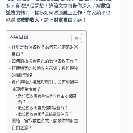
多人實現這種夢想！這篇文章將帶你深入了解
數位
遊牧
的魅力，揭秘如何透過
線上工作
，在家躺平也
能賺取
被動收入
，踏上
財富自由
之路！
內容目錄
什麼是數位遊牧？為何它能帶來財富
自由？
如何選擇適合自己的數位遊牧工作？
打造穩定的被動收入來源：數位遊牧
的關鍵策略
數位遊牧的挑戰與應對：如何讓躺平
賺錢成為現實？
數位遊牧需要準備多少資金才能開
始？
數位遊牧需要具備哪些技能？
數位遊牧有哪些風險需要注意？
總結：擁抱數位遊牧，開啟你的財富
自由之旅！