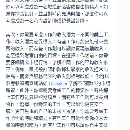
你可以考慮成為一名旅遊部落客或自由撰稿人。如
果你擅長設計，並且對時尚充滿興趣，那麼你可以
考慮成為一名時尚設計師或視覺設計師。
其次，你需要考慮工作的收入潛力。不同的
線上工
作
，收入潛力差異很大。有些工作可能只能帶來微
薄的收入，而有些工作則可以讓你實現
被動收入
，
甚至達到
財富自由
的目標。在選擇工作之前，你需
要仔細研究市場行情，了解不同工作的平均收入水
平。例如，程式設計師和數據科學家的收入通常比
較高，而客戶服務代表的收入則相對較低。 你可以
參考薪資調查網站如
Glassdoor
了解不同職位的市場
薪資。此外，你還需要考慮工作的穩定性。有些
線
上工作
可能只是短期項目，而有些工作則可以長期
合作。選擇一份穩定的工作，可以讓你更有安全
感，更容易規劃自己的未來。最後，你需要考慮工
作所需的時間和精力。有些工作可能需要你投入大
量的時間和精力，而有些工作則可以讓你自由安排