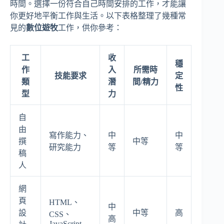
時間。選擇一份符合自己時間安排的工作，才能讓
你更好地平衡工作與生活。以下表格整理了幾種常
見的
數位遊牧
工作，供你參考：
工
收
穩
作
入
所需時
技能要求
定
類
潛
間/精力
性
型
力
自
由
寫作能力、
中
中
撰
中等
研究能力
等
等
稿
人
網
頁
HTML、
中
設
中等
高
CSS、
高
JavaScript