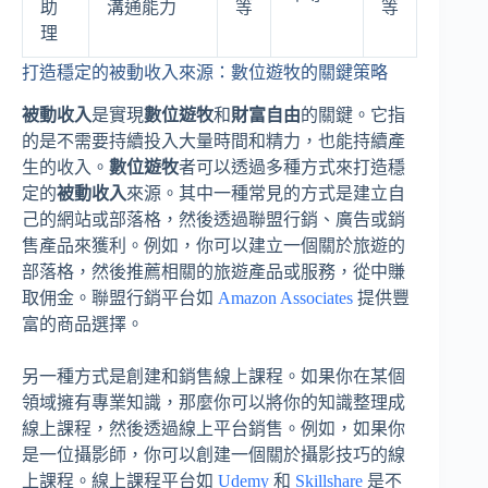
助
溝通能力
等
等
理
打造穩定的被動收入來源：數位遊牧的關鍵策略
被動收入
是實現
數位遊牧
和
財富自由
的關鍵。它指
的是不需要持續投入大量時間和精力，也能持續產
生的收入。
數位遊牧
者可以透過多種方式來打造穩
定的
被動收入
來源。其中一種常見的方式是建立自
己的網站或部落格，然後透過聯盟行銷、廣告或銷
售產品來獲利。例如，你可以建立一個關於旅遊的
部落格，然後推薦相關的旅遊產品或服務，從中賺
取佣金。聯盟行銷平台如
Amazon Associates
提供豐
富的商品選擇。
另一種方式是創建和銷售線上課程。如果你在某個
領域擁有專業知識，那麼你可以將你的知識整理成
線上課程，然後透過線上平台銷售。例如，如果你
是一位攝影師，你可以創建一個關於攝影技巧的線
上課程。線上課程平台如
Udemy
和
Skillshare
是不