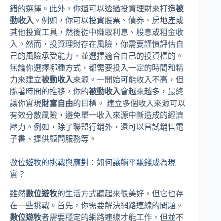
錯的選擇。此外，你還可以透過投資理財來打造
被
動收入
。例如，你可以投資股票、債券、房地產或
其他投資工具，然後從中賺取利息、股息或租金收
入。然而，投資理財存在風險，你需要謹慎評估自
己的風險承受能力，並選擇適合自己的投資標的。
無論你選擇哪種方式，都需要投入一定的時間和精
力來建立
被動收入
來源。一開始可能收入不高，但
隨著時間的推移，你的
被動收入
會越來越多，最終
讓你實現
財富自由
的目標。 建立多個收入來源可以
有效分散風險，避免單一收入來源中斷造成的經濟
壓力。例如，除了聯盟行銷外，還可以嘗試銷售電
子書、提供顧問服務等。
數位遊牧的挑戰與應對：如何讓躺平賺錢成為現
實？
雖然
數位遊牧
的生活方式聽起來很美好，但它也存
在一些挑戰。首先，你需要解決網路連線的問題。
數位遊牧
者需要穩定的網路連線才能工作，但並不