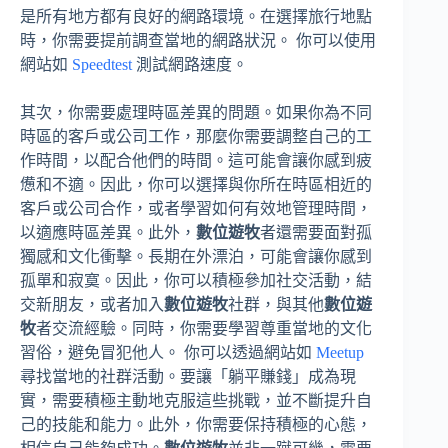
是所有地方都有良好的網路環境。在選擇旅行地點
時，你需要提前調查當地的網路狀況。 你可以使用
網站如
Speedtest
測試網路速度。
其次，你需要處理時區差異的問題。如果你為不同
時區的客戶或公司工作，那麼你需要調整自己的工
作時間，以配合他們的時間。這可能會讓你感到疲
憊和不適。因此，你可以選擇與你所在時區相近的
客戶或公司合作，或者學習如何有效地管理時間，
以適應時區差異。此外，
數位遊牧
者還需要面對孤
獨感和文化衝擊。長期在外漂泊，可能會讓你感到
孤單和寂寞。因此，你可以積極參加社交活動，結
交新朋友，或者加入
數位遊牧
社群，與其他
數位遊
牧
者交流經驗。同時，你需要學習尊重當地的文化
習俗，避免冒犯他人。 你可以透過網站如
Meetup
尋找當地的社群活動。要讓「躺平賺錢」成為現
實，需要積極主動地克服這些挑戰，並不斷提升自
己的技能和能力。此外，你需要保持積極的心態，