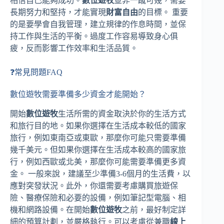
相信自己能夠成功。
數位遊牧
並非一蹴可幾，需要
長期努力和堅持，才能實現
財富自由
的目標。 重要
的是要學會自我管理，建立規律的作息時間，並保
持工作與生活的平衡。過度工作容易導致身心俱
疲，反而影響工作效率和生活品質。
❓常見問題FAQ
數位遊牧需要準備多少資金才能開始？
開始
數位遊牧
生活所需的資金取決於你的生活方式
和旅行目的地。如果你選擇在生活成本較低的國家
旅行，例如東南亞或東歐，那麼你可能只需要準備
幾千美元。但如果你選擇在生活成本較高的國家旅
行，例如西歐或北美，那麼你可能需要準備更多資
金。 一般來說，建議至少準備3-6個月的生活費，以
應對突發狀況。此外，你還需要考慮購買旅遊保
險、醫療保險和必要的設備，例如筆記型電腦、相
機和網路設備。在開始
數位遊牧
之前，最好制定詳
細的預算計劃，並嚴格執行。可以考慮從兼職
線上