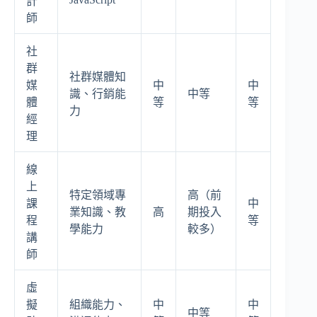
計
師
社
群
社群媒體知
媒
中
中
識、行銷能
中等
體
等
等
力
經
理
線
上
特定領域專
高（前
課
中
業知識、教
高
期投入
程
等
學能力
較多）
講
師
虛
擬
組織能力、
中
中
中等