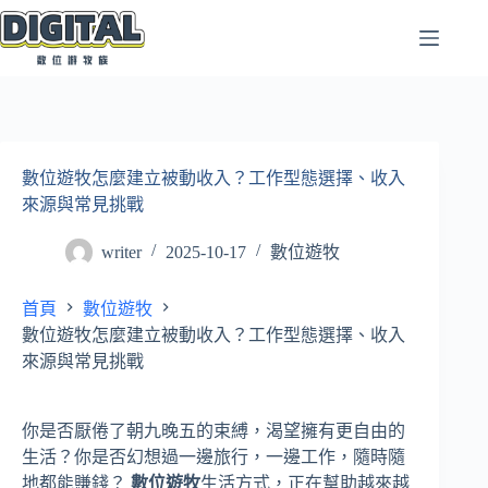
跳
至
主
要
內
容
數位遊牧怎麼建立被動收入？工作型態選擇、收入
來源與常見挑戰
writer
2025-10-17
數位遊牧
首頁
數位遊牧
數位遊牧怎麼建立被動收入？工作型態選擇、收入
來源與常見挑戰
你是否厭倦了朝九晚五的束縛，渴望擁有更自由的
生活？你是否幻想過一邊旅行，一邊工作，隨時隨
地都能賺錢？
數位遊牧
生活方式，正在幫助越來越