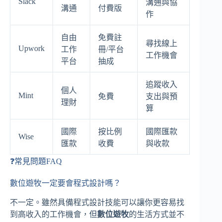
Slack
溝通與協
溝通
付費版
作
自由
免費註
尋找線上
Upwork
工作
冊/平台
工作機會
平台
抽成
追蹤收入
個人
Mint
免費
支出與預
理財
算
國際
按比例
國際匯款
Wise
匯款
收費
與收款
❓常見問題FAQ
數位遊牧一定要會程式設計嗎？
不一定。雖然具備程式設計技能可以讓你更容易找
到高收入的工作機會，但
數位遊牧
的生活方式並不