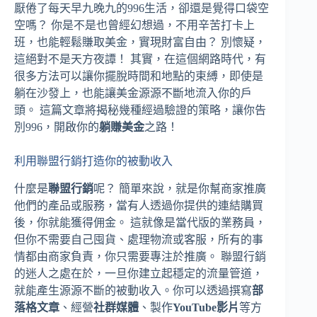
厭倦了每天早九晚九的996生活，卻還是覺得口袋空
空嗎？ 你是不是也曾經幻想過，不用辛苦打卡上
班，也能輕鬆賺取美金，實現財富自由？ 別懷疑，
這絕對不是天方夜譚！ 其實，在這個網路時代，有
很多方法可以讓你擺脫時間和地點的束縛，即使是
躺在沙發上，也能讓美金源源不斷地流入你的戶
頭。 這篇文章將揭秘幾種經過驗證的策略，讓你告
別996，開啟你的
躺賺美金
之路！
利用聯盟行銷打造你的被動收入
什麼是
聯盟行銷
呢？ 簡單來說，就是你幫商家推廣
他們的產品或服務，當有人透過你提供的連結購買
後，你就能獲得佣金。 這就像是當代版的業務員，
但你不需要自己囤貨、處理物流或客服，所有的事
情都由商家負責，你只需要專注於推廣。 聯盟行銷
的迷人之處在於，一旦你建立起穩定的流量管道，
就能產生源源不斷的被動收入。你可以透過撰寫
部
落格文章
、經營
社群媒體
、製作
YouTube影片
等方