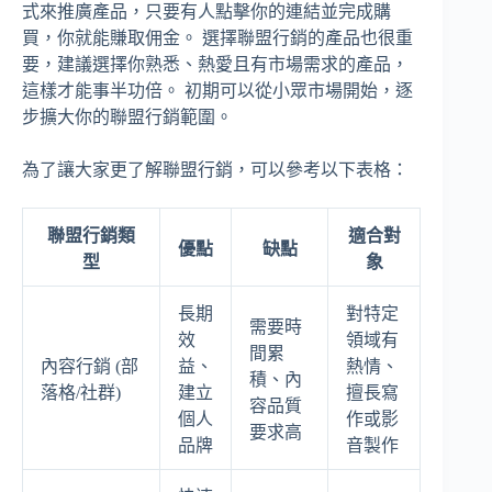
式來推廣產品，只要有人點擊你的連結並完成購
買，你就能賺取佣金。 選擇聯盟行銷的產品也很重
要，建議選擇你熟悉、熱愛且有市場需求的產品，
這樣才能事半功倍。 初期可以從小眾市場開始，逐
步擴大你的聯盟行銷範圍。
為了讓大家更了解聯盟行銷，可以參考以下表格：
聯盟行銷類
適合對
優點
缺點
型
象
長期
對特定
需要時
效
領域有
間累
內容行銷 (部
益、
熱情、
積、內
落格/社群)
建立
擅長寫
容品質
個人
作或影
要求高
品牌
音製作