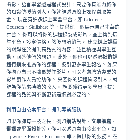
攝影、語言學習還是程式設計，只要你有能力將你
的知識傳授給別人，你就能透過線上課程賺取美
金。 現在有許多線上學習平台，如 Udemy、
Coursera、Skillshare 等，提供你一個展示自己才華的
舞台。 你可以將你的課程錄製成影片，並上傳到這
些平台，設定價格，然後開始銷售。 建立
線上課程
的關鍵在於提供高品質的內容，並且積極與學生互
動，回答他們的問題。 此外，你也可以透過
社群媒
體行銷
來推廣你的課程，吸引更多學生報名。 如果
你擔心自己不擅長製作影片，可以考慮聘請專業的
影片製作人員協助你。 只要你的課程夠吸引人，就
能為你帶來持續的收入。 想要獲得更多學員，提升
課程的品質與不斷更新是絕對必要的。
利用自由接案平台，提供專業服務
如果你擁有一技之長，例如
網站設計
、
文案撰寫
、
翻譯
或
平面設計
等，你可以透過自由接案平台，如
Upwork、Fiverr、Freelancer 等，提供你的服務。 在