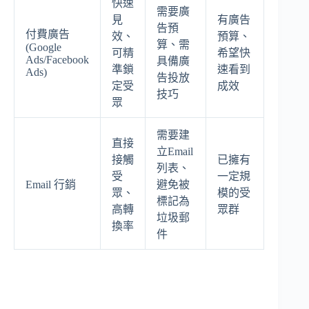
快速
需要廣
見
有廣告
告預
付費廣告
效、
預算、
算、需
(Google
可精
希望快
Ads/Facebook
具備廣
準鎖
速看到
Ads)
告投放
定受
成效
技巧
眾
需要建
直接
立Email
接觸
已擁有
列表、
受
一定規
Email 行銷
避免被
眾、
模的受
標記為
高轉
眾群
垃圾郵
換率
件