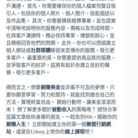
戶溝通。 首先，你需要確保你的個人檔案完整且吸
引人，包括你的個人照片、個人簡介、技能描述以
及作品集。 其次，你需要積極競標專案，並在提案
中清晰地說明你的服務內容、價格以及完成時間。
在與客戶溝通時，務必保持專業、禮貌和耐心，並
且積極回答他們的問題。 此外，你也可以透過建立
個人網站或
社群媒體
帳號來宣傳你的服務，吸引更
多客戶。 最重要的是，你需要提供高品質的服務，
並爭取客戶的好評，這將有助於你建立良好的聲
譽，吸引更多客戶。
總而言之，想要
躺賺美金
並非遙不可及的夢想，只
要你願意學習、努力和堅持，就能找到適合自己的
方法，實現財富自由。 開始行動吧，讓美金滾滾而
來！ 想了解更多關於
被動收入
的策略嗎？ 趕快分享
這篇文章給你身邊的朋友，一起告別996，開啟你的
躺賺人生
！ 立即開始建立你的第一個
聯盟行銷網
站
，或是在Udemy上架你的
線上課程
吧！