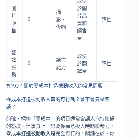
取決
圖
於圖
攝
片
片品
0
影、
彈性
販
質和
修圖
售
銷售
量
翻
取決
譯
語言
0
於翻
彈性
服
能力
譯量
務
❓FAQ：關於零成本打造被動收入的常見問題
零成本打造被動收入真的可行嗎？會不會只是空
談？
的確，標榜「零成本」的項目通常會讓人抱持懷疑
的態度。但事實上，只要你願意投入時間和精力，
零成本
打造被動收入
是完全可行的。關鍵在於，你