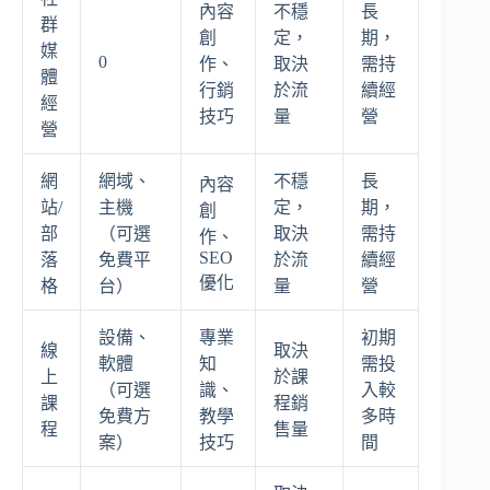
內容
不穩
長
群
創
定，
期，
媒
0
作、
取決
需持
體
行銷
於流
續經
經
技巧
量
營
營
網
網域、
不穩
長
內容
站/
主機
定，
期，
創
部
（可選
取決
需持
作、
SEO
落
免費平
於流
續經
優化
格
台）
量
營
設備、
專業
初期
線
取決
軟體
知
需投
上
於課
（可選
識、
入較
課
程銷
免費方
教學
多時
程
售量
案）
技巧
間