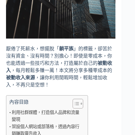
厭倦了死薪水，想擺脫「
躺平族
」的標籤，卻苦於
沒有資金、沒有時間？別擔心！即使是零成本，你
也能透過一些技巧和方法，打造屬於自己的
被動收
入
，每月輕鬆多賺一萬！本文將分享多種零成本的
被動收入來源
，讓你利用閒暇時間，輕鬆增加收
入，不再只是空想！
內容目錄
利用社群媒體，打造個人品牌和流量
變現
架設個人網站或部落格，透過內容行
銷賺取廣告收入