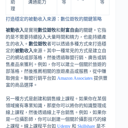
助
溝通能力
等
等
理
打造穩定的被動收入來源：數位遊牧的關鍵策略
被動收入
是實現
數位遊牧
和
財富自由
的關鍵。它指
的是不需要持續投入大量時間和精力，也能持續產
生的收入。
數位遊牧
者可以透過多種方式來打造穩
定的
被動收入
來源。其中一種常見的方式是建立自
己的網站或部落格，然後透過聯盟行銷、廣告或銷
售產品來獲利。例如，你可以建立一個關於旅遊的
部落格，然後推薦相關的旅遊產品或服務，從中賺
取佣金。聯盟行銷平台如
Amazon Associates
提供豐
富的商品選擇。
另一種方式是創建和銷售線上課程。如果你在某個
領域擁有專業知識，那麼你可以將你的知識整理成
線上課程，然後透過線上平台銷售。例如，如果你
是一位攝影師，你可以創建一個關於攝影技巧的線
上課程。線上課程平台如
Udemy
和
Skillshare
是不