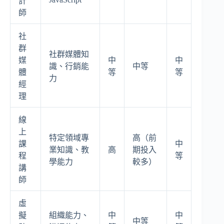
計
師
社
群
社群媒體知
媒
中
中
識、行銷能
中等
體
等
等
力
經
理
線
上
特定領域專
高（前
課
中
業知識、教
高
期投入
程
等
學能力
較多）
講
師
虛
擬
組織能力、
中
中
中等