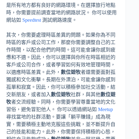
是所有地方都有良好的網路環境。在選擇旅行地點
時，你需要提前調查當地的網路狀況。 你可以使用
網站如
Speedtest
測試網路速度。
其次，你需要處理時區差異的問題。如果你為不同
時區的客戶或公司工作，那麼你需要調整自己的工
作時間，以配合他們的時間。這可能會讓你感到疲
憊和不適。因此，你可以選擇與你所在時區相近的
客戶或公司合作，或者學習如何有效地管理時間，
以適應時區差異。此外，
數位遊牧
者還需要面對孤
獨感和文化衝擊。長期在外漂泊，可能會讓你感到
孤單和寂寞。因此，你可以積極參加社交活動，結
交新朋友，或者加入
數位遊牧
社群，與其他
數位遊
牧
者交流經驗。同時，你需要學習尊重當地的文化
習俗，避免冒犯他人。 你可以透過網站如
Meetup
尋找當地的社群活動。要讓「躺平賺錢」成為現
實，需要積極主動地克服這些挑戰，並不斷提升自
己的技能和能力。此外，你需要保持積極的心態，