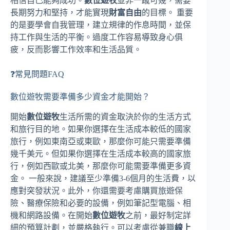
相信自己能夠成功。
數位遊牧
並非一蹴可幾，需要
長期努力和堅持，才能實現
財富自由
的目標。 重要
的是要學會自我管理，建立規律的作息時間，並保
持工作與生活的平衡。過度工作容易導致身心俱
疲，反而影響工作效率和生活品質。
❓常見問題FAQ
數位遊牧需要準備多少資金才能開始？
開始
數位遊牧
生活所需的資金取決於你的生活方式
和旅行目的地。如果你選擇在生活成本較低的國家
旅行，例如東南亞或東歐，那麼你可能只需要準備
幾千美元。但如果你選擇在生活成本較高的國家旅
行，例如西歐或北美，那麼你可能需要準備更多資
金。 一般來說，建議至少準備3-6個月的生活費，以
應對突發狀況。此外，你還需要考慮購買旅遊保
險、醫療保險和必要的設備，例如筆記型電腦、相
機和網路設備。在開始
數位遊牧
之前，最好制定詳
細的預算計劃，並嚴格執行。可以考慮從兼職
線上