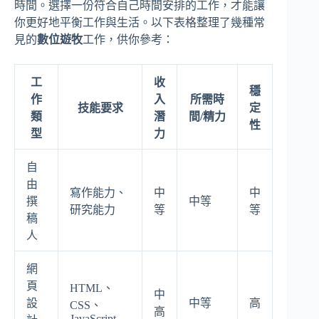
時間。選擇一份符合自己時間安排的工作，才能讓
你更好地平衡工作與生活。以下表格整理了幾種常
見的
數位遊牧
工作，供你參考：
工
收
穩
作
入
所需時
技能要求
定
類
潛
間/精力
性
型
力
自
由
寫作能力、
中
中
撰
中等
研究能力
等
等
稿
人
網
頁
HTML、
中
設
中等
高
CSS、
高
JavaScript