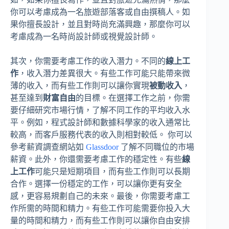
你可以考慮成為一名旅遊部落客或自由撰稿人。如
果你擅長設計，並且對時尚充滿興趣，那麼你可以
考慮成為一名時尚設計師或視覺設計師。
其次，你需要考慮工作的收入潛力。不同的
線上工
作
，收入潛力差異很大。有些工作可能只能帶來微
薄的收入，而有些工作則可以讓你實現
被動收入
，
甚至達到
財富自由
的目標。在選擇工作之前，你需
要仔細研究市場行情，了解不同工作的平均收入水
平。例如，程式設計師和數據科學家的收入通常比
較高，而客戶服務代表的收入則相對較低。 你可以
參考薪資調查網站如
Glassdoor
了解不同職位的市場
薪資。此外，你還需要考慮工作的穩定性。有些
線
上工作
可能只是短期項目，而有些工作則可以長期
合作。選擇一份穩定的工作，可以讓你更有安全
感，更容易規劃自己的未來。最後，你需要考慮工
作所需的時間和精力。有些工作可能需要你投入大
量的時間和精力，而有些工作則可以讓你自由安排