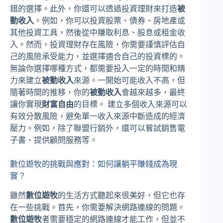
錯的選擇。此外，你還可以透過投資理財來打造
被
動收入
。例如，你可以投資股票、債券、房地產或
其他投資工具，然後從中賺取利息、股息或租金收
入。然而，投資理財存在風險，你需要謹慎評估自
己的風險承受能力，並選擇適合自己的投資標的。
無論你選擇哪種方式，都需要投入一定的時間和精
力來建立
被動收入
來源。一開始可能收入不高，但
隨著時間的推移，你的
被動收入
會越來越多，最終
讓你實現
財富自由
的目標。 建立多個收入來源可以
有效分散風險，避免單一收入來源中斷造成的經濟
壓力。例如，除了聯盟行銷外，還可以嘗試銷售電
子書、提供顧問服務等。
數位遊牧的挑戰與應對：如何讓躺平賺錢成為現
實？
雖然
數位遊牧
的生活方式聽起來很美好，但它也存
在一些挑戰。首先，你需要解決網路連線的問題。
數位遊牧
者需要穩定的網路連線才能工作，但並不