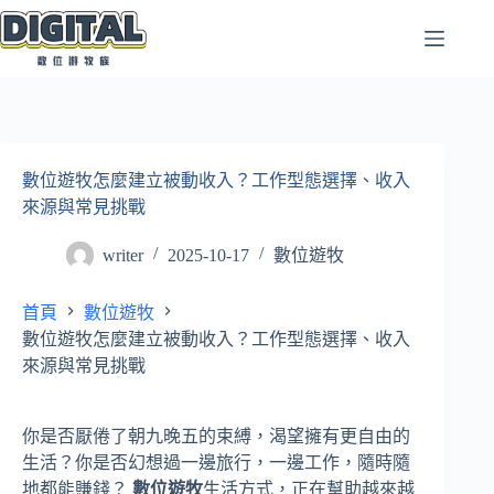
跳
至
主
要
內
容
數位遊牧怎麼建立被動收入？工作型態選擇、收入
來源與常見挑戰
writer
2025-10-17
數位遊牧
首頁
數位遊牧
數位遊牧怎麼建立被動收入？工作型態選擇、收入
來源與常見挑戰
你是否厭倦了朝九晚五的束縛，渴望擁有更自由的
生活？你是否幻想過一邊旅行，一邊工作，隨時隨
地都能賺錢？
數位遊牧
生活方式，正在幫助越來越