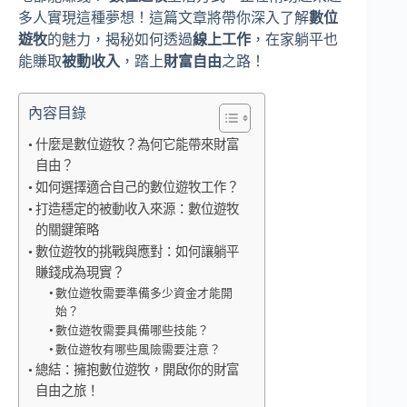
多人實現這種夢想！這篇文章將帶你深入了解
數位
遊牧
的魅力，揭秘如何透過
線上工作
，在家躺平也
能賺取
被動收入
，踏上
財富自由
之路！
內容目錄
什麼是數位遊牧？為何它能帶來財富
自由？
如何選擇適合自己的數位遊牧工作？
打造穩定的被動收入來源：數位遊牧
的關鍵策略
數位遊牧的挑戰與應對：如何讓躺平
賺錢成為現實？
數位遊牧需要準備多少資金才能開
始？
數位遊牧需要具備哪些技能？
數位遊牧有哪些風險需要注意？
總結：擁抱數位遊牧，開啟你的財富
自由之旅！