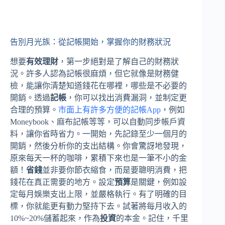
告別月光族：從記帳開始，掌握你的財務狀況
想要
有效理財
，第一步絕對是了解自己的財務狀
況。許多人認為記帳很麻煩，但它就像是財務健
檢，能讓你清楚知道錢花在哪裡，哪些是不必要的
開銷。透過
記帳
，你可以找出消費漏洞，並制定更
合理的預算。
市面上有許多方便的記帳App
，例如
Moneybook、麻布記帳等等，可以自動同步帳戶資
料，讓你省時省力。一開始，先記錄至少一個月的
開銷，然後分析你的支出結構。你會驚訝地發現，
原來每天一杯的咖啡，累積下來也是一筆不小的金
額！
省錢
並非要你節衣縮食，而是要聰明消費，把
錢花在真正需要的地方。設定
預算
是關鍵，例如設
定每月娛樂支出上限，並嚴格執行。有了明確的目
標，你就能更有動力堅持下去。試著將每月收入的
10%~20%儲蓄起來，作為
投資
的本金。記住，千里