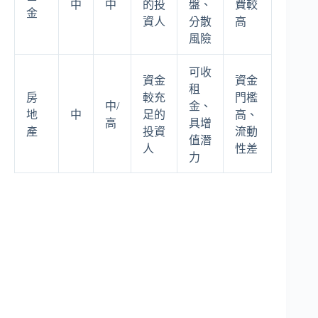
中
中
的投
盤、
費較
金
資人
分散
高
風險
可收
資金
資金
租
房
較充
門檻
中/
金、
地
中
足的
高、
高
具增
產
投資
流動
值潛
人
性差
力