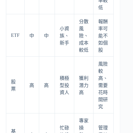
率較
低
分散
報酬
小資
風
率可
ETF
中
中
族、
險、
能不
新手
成本
如個
較低
股
風險
較
積極
獲利
高、
股
高
高
型投
潛力
需要
票
資人
高
花時
間研
究
專家
忙碌
操
管理
基