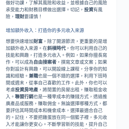
做好功課，了解其風險和收益，並根據自己的風險
承受能力和財務目標做出選擇。切記，
投資
有風
險，
理財
要謹慎！
增加額外收入：打造你的多元收入來源
想要快速增加
財富
，除了開源節流，更重要的是增
加額外收入來源。在
斜槓時代
，你可以利用自己的
技能和興趣，打造多元收入。例如，如果你擅長寫
作，可以成為
自由接案者
，撰寫文章或文案；如果
你對設計有興趣，可以開設線上課程，分享你的知
識和經驗。
兼職
也是一個不錯的選擇，利用下班時
間或週末，從事自己喜歡的工作。此外，你也可以
考慮
投資房地產
，將閒置的房屋出租，賺取租金收
入。
聯盟行銷
也是一種零成本的賺錢方式，透過推
廣產品或服務，賺取佣金。無論選擇哪種方式，都
要評估其時間成本和機會成本，選擇最適合自己
的。記住，不要把雞蛋放在同一個籃子裡，多元收
入才能讓你更安心。不斷學習新的技能，提升自己