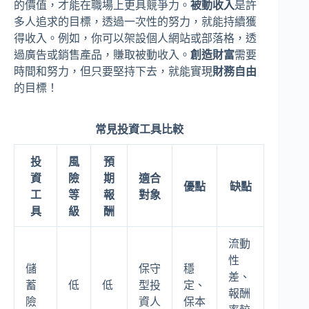
的價值，才能在職場上更具競爭力。
被動收入
是許
多人追求的目標，透過一次性的努力，就能持續獲
得收入。例如，你可以架設個人網站或部落格，透
過廣告或銷售產品，賺取被動收入。
創造財富
需要
時間和努力，但只要堅持下去，就能實現
財務自由
的目標！
常見投資工具比較
投
風
預
資
險
期
適合
優點
缺點
工
等
報
對象
具
級
酬
流動
性
儲
保守
穩
差、
蓄
低
低
型投
定、
報酬
險
資人
保本