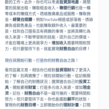
歡的工作。此外，你也可以考慮
投資房地產
，將閒
置的房屋出租，賺取租金收入。
聯盟行銷
也是一種
零成本的賺錢方式，透過推廣產品或服務，賺取佣
金。
經營自媒體
，例如YouTube頻道或部落格，透過
廣告或銷售產品，也能賺取額外收入。最重要的
是，找到自己擅長且有興趣的事情，並將其轉化為
收入來源。不斷學習新的技能，提升自己的價值，
才能在職場上更具競爭力。
增加收入
需要時間和努
力，但只要堅持下去，就能實現
財務自由
的目標！
現在就開始行動，打造你的財務自由之路！
看完這篇文章，相信你已經對
投資理財
有了更深入
的了解。別再猶豫了，現在就開始行動，從記帳開
始，了解自己的財務狀況；選擇適合自己的
投資工
具
，開始累積
財富
；打造多元收入來源，增加
現金
流
。記住，
財務自由
不是一蹴可幾的，需要時間和
努力。但只要堅持下去，你也能擺脫
躺平
的狀態，
實現你的
財務目標
。立即開始你的
理財計畫
，訂閱