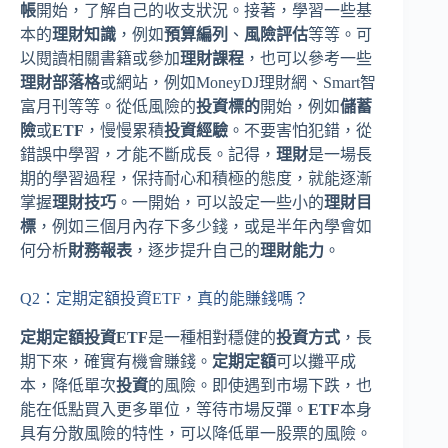
帳
開始，了解自己的收支狀況。接著，學習一些基
本的
理財知識
，例如
預算編列
、
風險評估
等等。可
以閱讀相關書籍或參加
理財課程
，也可以參考一些
理財部落格
或網站，例如MoneyDJ理財網、Smart智
富月刊等等。從低風險的
投資標的
開始，例如
儲蓄
險
或
ETF
，慢慢累積
投資經驗
。不要害怕犯錯，從
錯誤中學習，才能不斷成長。記得，
理財
是一場長
期的學習過程，保持耐心和積極的態度，就能逐漸
掌握
理財技巧
。一開始，可以設定一些小的
理財目
標
，例如三個月內存下多少錢，或是半年內學會如
何分析
財務報表
，逐步提升自己的
理財能力
。
Q2：定期定額投資ETF，真的能賺錢嗎？
定期定額投資ETF
是一種相對穩健的
投資方式
，長
期下來，確實有機會賺錢。
定期定額
可以攤平成
本，降低單次
投資
的風險。即使遇到市場下跌，也
能在低點買入更多單位，等待市場反彈。
ETF
本身
具有分散風險的特性，可以降低單一股票的風險。