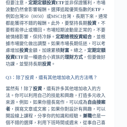
但要注意，
定期定額投資ETF
並非保證獲利，市場
波動仍然會影響報酬。選擇追蹤優質指數的
ETF
，
例如台灣50（0050）或MSCI台灣，長期下來，通常
都能獲得不錯的報酬。此外，要堅持長期
投資
，不
要輕易停止或贖回。市場短期波動是正常的，不要
被情緒影響，保持冷靜。
定期檢視投資組合
，並根
據市場變化做出調整。如果市場長期低迷，可以考
慮增加
投資
金額，加速累積
財富
。總之，
定期定額
投資ETF
是一種適合小資族的
理財方式
，但要做好
功課，並堅持長期
投資
。
Q3：除了投資，還有其他增加收入的方法嗎？
當然有！除了
投資
，還有許多其他增加收入的方
法。你可以利用自己的技能和興趣，打造多元收入
來源。例如，如果你擅長寫作，可以成為
自由接案
者
，撰寫文章或文案；如果你對設計有興趣，可以
開設線上課程，分享你的知識和經驗。
兼職
也是一
個不錯的選擇，利用下班時間或週末，從事自己喜