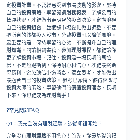
定
投資計畫
。不要輕易受到市場波動的影響，堅持
自己的
投資策略
。學習閱讀
財務報表
，了解公司的
營運狀況，才能做出更明智的投資決策。定期檢視
自己的
投資組合
，並根據市場變化做出調整。不要
把所有的錢都投入股市，分散
投資
可以降低風險。
最重要的是，保持學習的心態，不斷提升自己的
理
財知識
。閱讀相關書籍、參加
理財課程
，都能讓你
更了解
投資市場
。記住，
投資
是一場長期的馬拉
松，不是短跑衝刺，保持耐心和信心，才能最終獲
得勝利。避免聽信小道消息，獨立思考，才能做出
最適合自己的
投資決策
。 參考巴菲特、彼得林區等
投資大師
的策略，學習他們的
價值投資
理念，長期
下來，你也能成為
理財高手
！
❓常見問題FAQ
Q1：我完全沒有理財經驗，該從哪裡開始？
完全沒有
理財經驗
不用擔心！首先，從最基礎的
記