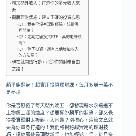
增加額外收入：打造你的多元收入來
源
擺脫理財焦慮：建立正確的投資心態
Q1：我完全沒有理財經驗，該從哪
裡開始？
Q2：定期定額投資ETF，真的能賺錢
嗎？
Q3：除了投資，還有其他增加收入
的方法嗎？
現在就開始行動，打造你的財務自由
之路！
躺平族翻身！超實用投資理財課，每月多賺一萬不
是夢💰
你是否厭倦了每天朝九晚五，卻發現薪水永遠追不
上物價上漲的速度？想要擺脫
躺平
的狀態，卻又覺
得
投資理財
太複雜、太困難？別擔心，這篇文章就
是為你量身打造的！我們將揭秘超實用的
理財技
巧
，讓你即使是理財新手，也能輕鬆上手，每月多