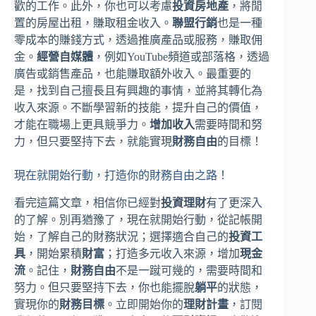
歡的工作。此外，你也可以考慮
投資房地產
，將閒
置的房屋出租，賺取租金收入。
聯盟行銷
也是一種
零成本的賺錢方式，透過推廣產品或服務，賺取佣
金。
經營自媒體
，例如YouTube頻道或部落格，透過
廣告或銷售產品，也能賺取額外收入。最重要的
是，找到自己擅長且有興趣的事情，並將其轉化為
收入來源。不斷學習新的技能，提升自己的價值，
才能在職場上更具競爭力。
增加收入
需要時間和努
力，但只要堅持下去，就能實現
財務自由
的目標！
現在就開始行動，打造你的財務自由之路！
看完這篇文章，相信你已經對
投資理財
有了更深入
的了解。別再猶豫了，現在就開始行動，從記帳開
始，了解自己的財務狀況；選擇適合自己的
投資工
具
，開始累積
財富
；打造多元收入來源，增加
現金
流
。記住，
財務自由
不是一蹴可幾的，需要時間和
努力。但只要堅持下去，你也能擺脫
躺平
的狀態，
實現你的
財務目標
。立即開始你的
理財計畫
，訂閱