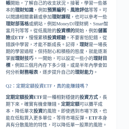
帳
開始，了解自己的收支狀況。接著，學習一些基
本的
理財知識
，例如
預算編列
、
風險評估
等等。可
以閱讀相關書籍或參加
理財課程
，也可以參考一些
理財部落格
或網站，例如MoneyDJ理財網、Smart智
富月刊等等。從低風險的
投資標的
開始，例如
儲蓄
險
或
ETF
，慢慢累積
投資經驗
。不要害怕犯錯，從
錯誤中學習，才能不斷成長。記得，
理財
是一場長
期的學習過程，保持耐心和積極的態度，就能逐漸
掌握
理財技巧
。一開始，可以設定一些小的
理財目
標
，例如三個月內存下多少錢，或是半年內學會如
何分析
財務報表
，逐步提升自己的
理財能力
。
Q2：定期定額投資ETF，真的能賺錢嗎？
定期定額投資ETF
是一種相對穩健的
投資方式
，長
期下來，確實有機會賺錢。
定期定額
可以攤平成
本，降低單次
投資
的風險。即使遇到市場下跌，也
能在低點買入更多單位，等待市場反彈。
ETF
本身
具有分散風險的特性，可以降低單一股票的風險。