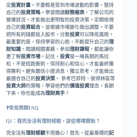
定
投資計畫
。不要輕易受到市場波動的影響，堅持
自己的
投資策略
。學習閱讀
財務報表
，了解公司的
營運狀況，才能做出更明智的投資決策。定期檢視
自己的
投資組合
，並根據市場變化做出調整。不要
把所有的錢都投入股市，分散
投資
可以降低風險。
最重要的是，保持學習的心態，不斷提升自己的
理
財知識
。閱讀相關書籍、參加
理財課程
，都能讓你
更了解
投資市場
。記住，
投資
是一場長期的馬拉
松，不是短跑衝刺，保持耐心和信心，才能最終獲
得勝利。避免聽信小道消息，獨立思考，才能做出
最適合自己的
投資決策
。 參考巴菲特、彼得林區等
投資大師
的策略，學習他們的
價值投資
理念，長期
下來，你也能成為
理財高手
！
❓常見問題FAQ
Q1：我完全沒有理財經驗，該從哪裡開始？
完全沒有
理財經驗
不用擔心！首先，從最基礎的
記