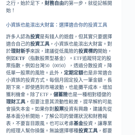
之行，始於足下，
財務自由
的第一步，就從記帳開
始！
小資族也能滾出大財富：選擇適合你的投資工具
許多人認為
投資
是有錢人的遊戲，但其實只要選擇
適合自己的
投資工具
，小資族也能滾出大財富。對
於
理財新手
來說，建議從低風險的
投資標的
開始，
例如
ETF
（指數股票型基金）。ETF追蹤特定的股
票指數，例如台灣50（0050），透過分散投資，降
低單一股票的風險。此外，
定期定額
也是非常適合
小資族的投資方式。每個月固定投入一筆金額，長
期下來，即使遇到市場波動，也能攤平成本，增加
獲利機會。除了ETF，
儲蓄險
也是一種相對穩健的
理財工具
，但要注意其流動性較差，提早解約可能
會損失本金。如果你對
股票
投資有興趣，建議先從
基本面分析開始，了解公司的營運狀況和財務報
表，不要盲目跟風。也可以考慮
基金
投資，讓專業
的經理人幫你操盤。無論選擇哪種
投資工具
，都要