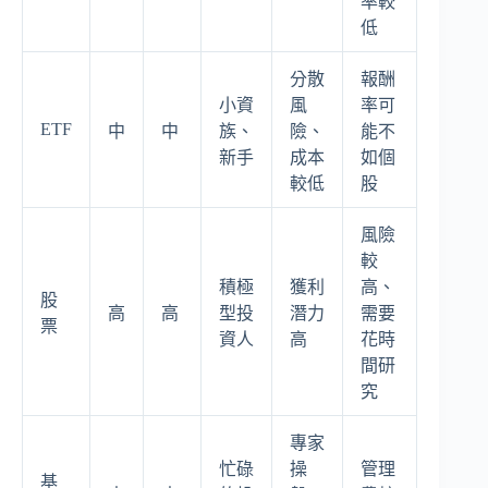
率較
低
分散
報酬
小資
風
率可
ETF
中
中
族、
險、
能不
新手
成本
如個
較低
股
風險
較
積極
獲利
高、
股
高
高
型投
潛力
需要
票
資人
高
花時
間研
究
專家
忙碌
操
管理
基