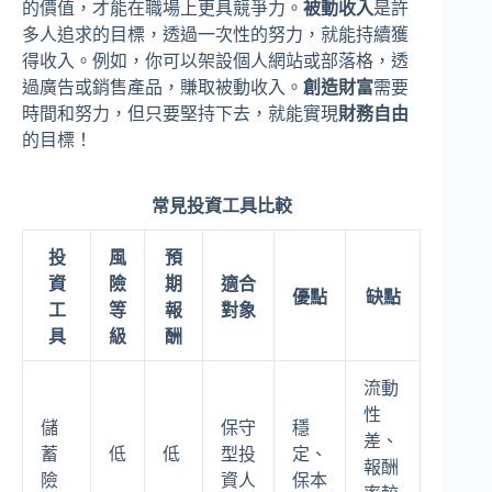
的價值，才能在職場上更具競爭力。
被動收入
是許
多人追求的目標，透過一次性的努力，就能持續獲
得收入。例如，你可以架設個人網站或部落格，透
過廣告或銷售產品，賺取被動收入。
創造財富
需要
時間和努力，但只要堅持下去，就能實現
財務自由
的目標！
常見投資工具比較
投
風
預
資
險
期
適合
優點
缺點
工
等
報
對象
具
級
酬
流動
性
儲
保守
穩
差、
蓄
低
低
型投
定、
報酬
險
資人
保本