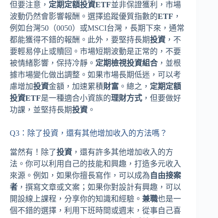
但要注意，
定期定額投資ETF
並非保證獲利，市場
波動仍然會影響報酬。選擇追蹤優質指數的
ETF
，
例如台灣50（0050）或MSCI台灣，長期下來，通常
都能獲得不錯的報酬。此外，要堅持長期
投資
，不
要輕易停止或贖回。市場短期波動是正常的，不要
被情緒影響，保持冷靜。
定期檢視投資組合
，並根
據市場變化做出調整。如果市場長期低迷，可以考
慮增加
投資
金額，加速累積
財富
。總之，
定期定額
投資ETF
是一種適合小資族的
理財方式
，但要做好
功課，並堅持長期
投資
。
Q3：除了投資，還有其他增加收入的方法嗎？
當然有！除了
投資
，還有許多其他增加收入的方
法。你可以利用自己的技能和興趣，打造多元收入
來源。例如，如果你擅長寫作，可以成為
自由接案
者
，撰寫文章或文案；如果你對設計有興趣，可以
開設線上課程，分享你的知識和經驗。
兼職
也是一
個不錯的選擇，利用下班時間或週末，從事自己喜