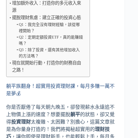
增加額外收入：打造你的多元收入來
源
擺脫理財焦慮：建立正確的投資心態
Q1：我完全沒有理財經驗，該從哪
裡開始？
Q2：定期定額投資ETF，真的能賺錢
嗎？
Q3：除了投資，還有其他增加收入
的方法嗎？
現在就開始行動，打造你的財務自由
之路！
躺平族翻身！超實用投資理財課，每月多賺一萬不
是夢💰
你是否厭倦了每天朝九晚五，卻發現薪水永遠追不
上物價上漲的速度？想要擺脫
躺平
的狀態，卻又覺
得
投資理財
太複雜、太困難？別擔心，這篇文章就
是為你量身打造的！我們將揭秘超實用的
理財技
巧
，讓你即使是理財新手，也能輕鬆上手，每月多