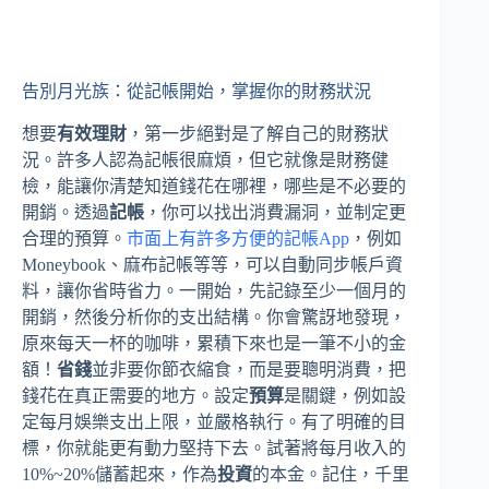
告別月光族：從記帳開始，掌握你的財務狀況
想要
有效理財
，第一步絕對是了解自己的財務狀
況。許多人認為記帳很麻煩，但它就像是財務健
檢，能讓你清楚知道錢花在哪裡，哪些是不必要的
開銷。透過
記帳
，你可以找出消費漏洞，並制定更
合理的預算。
市面上有許多方便的記帳App
，例如
Moneybook、麻布記帳等等，可以自動同步帳戶資
料，讓你省時省力。一開始，先記錄至少一個月的
開銷，然後分析你的支出結構。你會驚訝地發現，
原來每天一杯的咖啡，累積下來也是一筆不小的金
額！
省錢
並非要你節衣縮食，而是要聰明消費，把
錢花在真正需要的地方。設定
預算
是關鍵，例如設
定每月娛樂支出上限，並嚴格執行。有了明確的目
標，你就能更有動力堅持下去。試著將每月收入的
10%~20%儲蓄起來，作為
投資
的本金。記住，千里