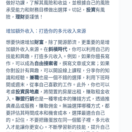
做好功課，了解其風險和收益，並根據自己的風險
承受能力和財務目標做出選擇。切記，
投資
有風
險，
理財
要謹慎！
增加額外收入：打造你的多元收入來源
想要快速增加
財富
，除了開源節流，更重要的是增
加額外收入來源。在
斜槓時代
，你可以利用自己的
技能和興趣，打造多元收入。例如，如果你擅長寫
作，可以成為
自由接案者
，撰寫文章或文案；如果
你對設計有興趣，可以開設線上課程，分享你的知
識和經驗。
兼職
也是一個不錯的選擇，利用下班時
間或週末，從事自己喜歡的工作。此外，你也可以
考慮
投資房地產
，將閒置的房屋出租，賺取租金收
入。
聯盟行銷
也是一種零成本的賺錢方式，透過推
廣產品或服務，賺取佣金。無論選擇哪種方式，都
要評估其時間成本和機會成本，選擇最適合自己
的。記住，不要把雞蛋放在同一個籃子裡，多元收
入才能讓你更安心。不斷學習新的技能，提升自己