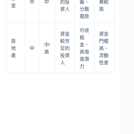
中
中
的投
盤、
費較
金
資人
分散
高
風險
可收
資金
資金
租
房
較充
門檻
中/
金、
地
中
足的
高、
高
具增
產
投資
流動
值潛
人
性差
力