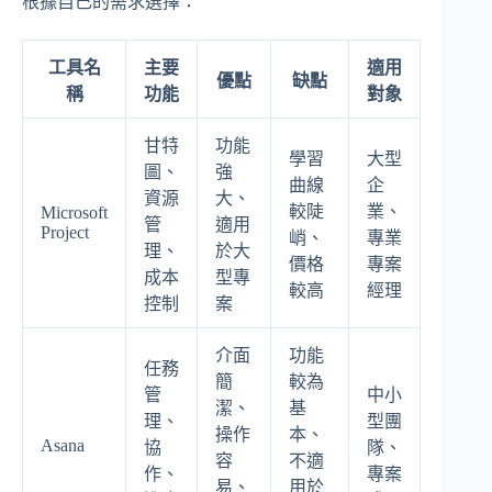
根據自己的需求選擇：
工具名
主要
適用
優點
缺點
稱
功能
對象
甘特
功能
學習
大型
圖、
強
曲線
企
資源
大、
較陡
業、
Microsoft
管
適用
Project
峭、
專業
理、
於大
價格
專案
成本
型專
較高
經理
控制
案
介面
功能
任務
簡
較為
管
中小
潔、
基
理、
型團
操作
本、
Asana
協
隊、
容
不適
作、
專案
易、
用於