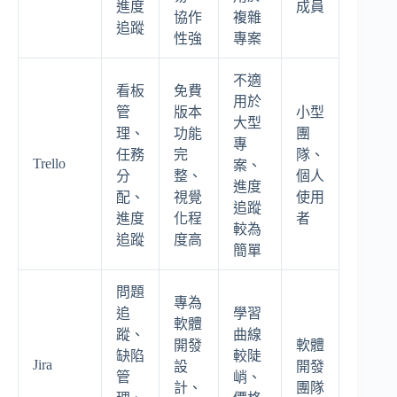
進度
成員
協作
複雜
追蹤
性強
專案
不適
看板
免費
用於
管
版本
小型
大型
理、
功能
團
專
任務
完
隊、
Trello
案、
分
整、
個人
進度
配、
視覺
使用
追蹤
進度
化程
者
較為
追蹤
度高
簡單
問題
專為
追
學習
軟體
蹤、
曲線
開發
軟體
缺陷
較陡
Jira
設
開發
管
峭、
計、
團隊