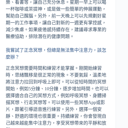
樂、看書等，讓自己充分休息。星期一早上可以喝
一杯咖啡或茶提神，或是做一些簡單的伸展運動，
幫助自己醒腦。另外，前一天晚上可以先規劃好星
期一的工作事項，讓自己對新的一週更有掌控感，
減少焦慮。如果疲倦感持續存在，建議尋求專業的
醫療協助，排除潛在的健康問題。
我嘗試了正念冥想，但總是無法集中注意力，該怎
麼辦？
正念冥想需要時間和練習才能掌握。剛開始練習
時，思緒飄移是很正常的現象。不要氣餒，溫柔地
將注意力拉回到呼吸上即可。可以從短時間的冥想
開始，例如5分鐘、10分鐘，逐步增加時間。也可以
選擇適合自己的冥想方式，例如呼吸冥想、身體掃
描冥想、行走冥想等。可以使用一些冥想App或影
片，跟著引導語音進行練習。另外，選擇一個安
靜、舒適的環境也很重要。持續練習，你會發現自
己越來越能集中注意力，享受冥想帶來的平靜和放