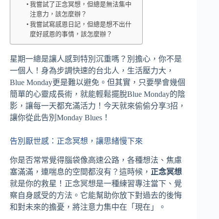
我嘗試了正念冥想，但總是無法集中
注意力，該怎麼辦？
我嘗試寫感恩日記，但總是想不出什
麼好感恩的事情，該怎麼辦？
星期一總是讓人感到特別沉重嗎？別擔心，你不是
一個人！身為步調快速的台北人，生活壓力大，
Blue Monday更是難以避免。但其實，只要學會幾個
簡單的心靈成長術，就能輕鬆擺脫Blue Monday的陰
影，讓每一天都充滿活力！今天就來偷偷分享3招，
讓你從此告別Monday Blues！
告別厭世感：正念冥想，讓思緒慢下來
你是否常常覺得腦袋像高速公路，各種想法、焦慮
塞滿滿，連喘息的空間都沒有？這時候，
正念冥想
就是你的救星！正念冥想是一種練習專注當下、覺
察自身感受的方法。它能幫助你放下對過去的後悔
和對未來的擔憂，將注意力集中在「現在」。