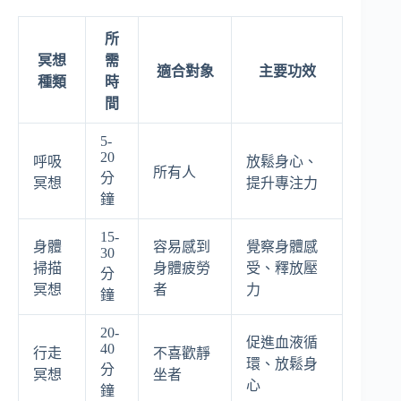
所
冥想
需
適合對象
主要功效
種類
時
間
5-
20
呼吸
放鬆身心、
所有人
分
冥想
提升專注力
鐘
15-
身體
容易感到
覺察身體感
30
掃描
身體疲勞
受、釋放壓
分
冥想
者
力
鐘
20-
促進血液循
40
行走
不喜歡靜
環、放鬆身
分
冥想
坐者
心
鐘