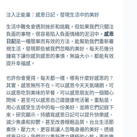
注入正能量：感恩日記，發現生活中的美好
生活中難免會遇到挫折和挑戰，但如果我們只關注
負面的事物，很容易陷入負面情緒的泥沼中。
感恩
日記
是一種簡單而有效的方法，能幫助我們重新審
視生活，發現那些被我們忽略的美好。每天花幾分
鐘寫下讓你感到感恩的事情，無論大小，都能有效
提升幸福感。
也許你會覺得，每天都一樣，哪有什麼好感恩的？
其實，感恩無所不在。可以感恩今天天氣晴朗，可
以感恩吃到美味的早餐，可以感恩朋友的一個關心
問候，甚至可以感恩自己還健康地活著。重點是，
用心去感受生活中的每一份美好，並將它們記錄下
來。研究顯示，持續寫感恩日記可以提升快樂感、
減少焦慮和抑鬱，甚至改善睡眠品質。台北生活節
奏快，壓力大，更容易讓人忽略身邊的美好。透過
感恩日記，我們可以重新建立積極的心態，更能樂