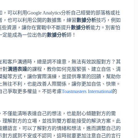
用Google Analytics分析自己經營的部落格或社
者，也可以利用公開的數據集，練習
數據分析
技巧，例如
這些資源，讓你在實戰中不斷提升
數據分析
能力。別害怕
一定能成為一位出色的
數據分析
師！
在和客戶溝通時，總是詞不達意，無法有效說服對方？其
針對
溝通表達
的課程，教你如何克服緊張、建立自信、清
模擬等方式，讓你實際演練，並提供專業的回饋，幫助你
上無往不利，也能改善人際關係，讓你更加自信、快樂。
自己爭取更多權益。不妨考慮
Toastmasters International
的
，不僅能清晰表達自己的想法，也能耐心傾聽對方的需
、理解對方的立場，並找到雙方都能接受的解決方案。此
肢體語言，可以了解對方的情緒和想法，進而調整自己的
示對方感到不安或不認同，這時就要更加注意自己的言行