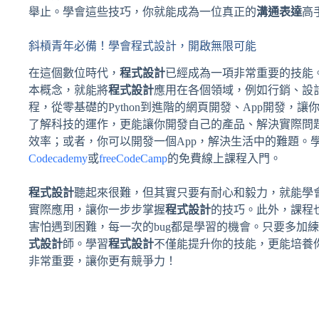
舉止。學會這些技巧，你就能成為一位真正的
溝通表達
高
斜槓青年必備！學會程式設計，開啟無限可能
在這個數位時代，
程式設計
已經成為一項非常重要的技能
本概念，就能將
程式設計
應用在各個領域，例如行銷、設
程，從零基礎的Python到進階的網頁開發、App開發，
了解科技的運作，更能讓你開發自己的產品、解決實際問
效率；或者，你可以開發一個App，解決生活中的難題。
Codecademy
或
freeCodeCamp
的免費線上課程入門。
程式設計
聽起來很難，但其實只要有耐心和毅力，就能學
實際應用，讓你一步步掌握
程式設計
的技巧。此外，課程
害怕遇到困難，每一次的bug都是學習的機會。只要多加
式設計
師。學習
程式設計
不僅能提升你的技能，更能培養
非常重要，讓你更有競爭力！