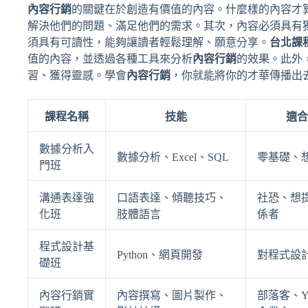
內容行銷
的關鍵在於創造有價值的內容。什麼樣的內容才
解決他們的問題、滿足他們的需求。其次，內容必須具有
須具有可讀性，能夠讓讀者輕鬆理解、願意分享。
台北課
值的內容，並透過各種工具來分析
內容行銷
的效果。此外
習、獲得靈感。學會
內容行銷
，你就能將你的才華傳播出
課程名稱
技能
適合
數據分析入
數據分析、Excel、SQL
零基礎、
門班
溝通表達強
口語表達、傾聽技巧、
社恐、想
化班
肢體語言
係者
程式設計基
Python、網頁開發
對程式設
礎班
內容行銷實
內容撰寫、圖片製作、
部落客、Yo