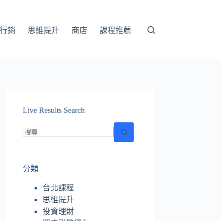
行銷
思維提升
商店
課程推薦
Live Results Search
找
不
分類
到
符
台北課程
合
思維提升
條
投資理財
件