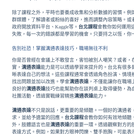
除了課程之外，平時也要養成收集和分析數據的習慣。例如，可以利
群媒體，了解讀者或粉絲的喜好，進而調整內容策略。或
政府開放資料平台、Kaggle等。
台北課程
會教你如何運用
失敗，每一次的錯誤都是學習的機會。只要持之以恆，你
告別社恐！掌握溝通表達技巧，職場無往不利
你是否曾經在會議上不敢發言，害怕被別人嘲笑？或者，
實，
溝通表達
能力是可以透過學習來提升的。台北有很多
晰表達自己的想法。這些課程通常會透過角色扮演、情境
找出問題並加以改進。學會
溝通表達
，不僅能讓你在職場
良好的
溝通表達
技巧也能幫助你在談判桌上取得優勢，為
社團活動，透過實戰練習精進
溝通表達
能力。
溝通表達
不只是說話，更重要的是傾聽。一個好的溝通者
求，並給予適當的回應。
台北課程
會教你如何有效地傾聽
外，肢體語言也是
溝通表達
的重要一環。透過觀察對方的
表達方式。例如，如果對方眼神閃爍、雙手抱胸，可能表