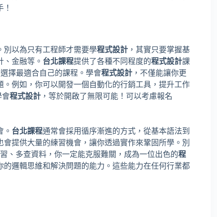
手！
。別以為只有工程師才需要學
程式設計
，其實只要掌握基
計、金融等。
台北課程
提供了各種不同程度的
程式設計
課
讓你選擇最適合自己的課程。學會
程式設計
，不僅能讓你更
題。例如，你可以開發一個自動化的行銷工具，提升工作
學會
程式設計
，等於開啟了無限可能！可以考慮報名
會。
台北課程
通常會採用循序漸進的方式，從基本語法到
也會提供大量的練習機會，讓你透過實作來鞏固所學。別
練習、多查資料，你一定能克服難關，成為一位出色的
程
你的邏輯思維和解決問題的能力。這些能力在任何行業都