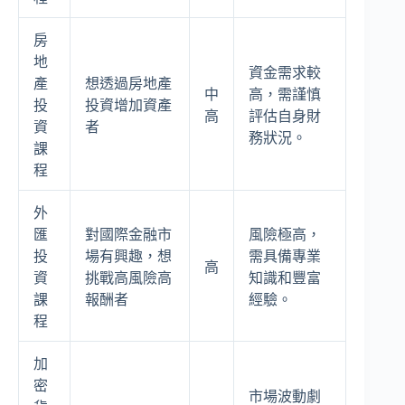
房
地
資金需求較
產
想透過房地產
中
高，需謹慎
投
投資增加資產
高
評估自身財
資
者
務狀況。
課
程
外
匯
對國際金融市
風險極高，
投
場有興趣，想
需具備專業
高
資
挑戰高風險高
知識和豐富
課
報酬者
經驗。
程
加
密
市場波動劇