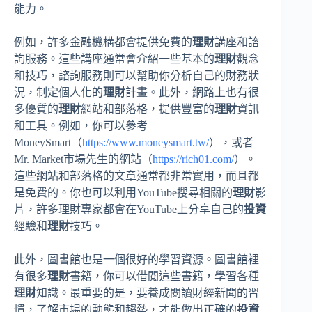
能力。
例如，許多金融機構都會提供免費的
理財
講座和諮
詢服務。這些講座通常會介紹一些基本的
理財
觀念
和技巧，諮詢服務則可以幫助你分析自己的財務狀
況，制定個人化的
理財
計畫。此外，網路上也有很
多優質的
理財
網站和部落格，提供豐富的
理財
資訊
和工具。例如，你可以參考
MoneySmart（
https://www.moneysmart.tw/
），或者
Mr. Market市場先生的網站（
https://rich01.com/
）。
這些網站和部落格的文章通常都非常實用，而且都
是免費的。你也可以利用YouTube搜尋相關的
理財
影
片，許多理財專家都會在YouTube上分享自己的
投資
經驗和
理財
技巧。
此外，圖書館也是一個很好的學習資源。圖書館裡
有很多
理財
書籍，你可以借閱這些書籍，學習各種
理財
知識。最重要的是，要養成閱讀財經新聞的習
慣，了解市場的動態和趨勢，才能做出正確的
投資