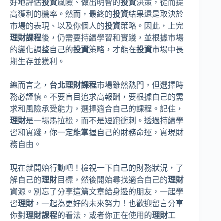
好地評估
投資
風險、做出明智的
投資
決策，從而提
高獲利的機率。然而，最終的
投資
結果還是取決於
市場的表現、以及你個人的
投資
策略。因此，上完
理財課程
後，仍需要持續學習和實踐，並根據市場
的變化調整自己的
投資
策略，才能在
投資
市場中長
期生存並獲利。
總而言之，
台北理財課程
市場雖然熱門，但選擇時
務必謹慎。不要盲目追求高報酬，要根據自己的需
求和風險承受能力，選擇適合自己的課程。記住，
理財
是一場馬拉松，而不是短跑衝刺。透過持續學
習和實踐，你一定能掌握自己的財務命運，實現財
務自由。
現在就開始行動吧！檢視一下自己的財務狀況，了
解自己的
理財
目標，然後開始尋找適合自己的
理財
資源。別忘了分享這篇文章給身邊的朋友，一起學
習
理財
，一起為更好的未來努力！也歡迎留言分享
你對
理財課程
的看法，或者你正在使用的
理財
工