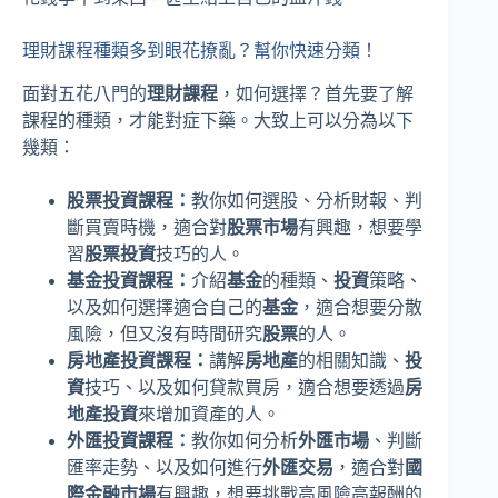
理財課程種類多到眼花撩亂？幫你快速分類！
面對五花八門的
理財課程
，如何選擇？首先要了解
課程的種類，才能對症下藥。大致上可以分為以下
幾類：
股票投資課程：
教你如何選股、分析財報、判
斷買賣時機，適合對
股票市場
有興趣，想要學
習
股票投資
技巧的人。
基金投資課程：
介紹
基金
的種類、
投資
策略、
以及如何選擇適合自己的
基金
，適合想要分散
風險，但又沒有時間研究
股票
的人。
房地產投資課程：
講解
房地產
的相關知識、
投
資
技巧、以及如何貸款買房，適合想要透過
房
地產投資
來增加資產的人。
外匯投資課程：
教你如何分析
外匯市場
、判斷
匯率走勢、以及如何進行
外匯交易
，適合對
國
際金融市場
有興趣，想要挑戰高風險高報酬的