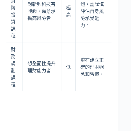
貨
對新興科技有
烈，需謹慎
幣
極
興趣，願意承
評估自身風
投
高
擔高風險者
險承受能
資
力。
課
程
財
務
重在建立正
規
想全面性提升
低
確的理財觀
劃
理財能力者
念和習慣。
課
程