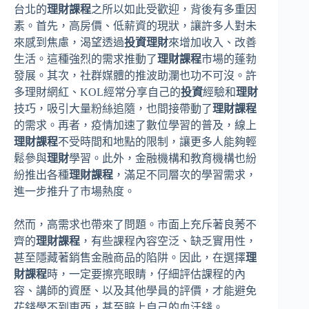
台北的
理財課程
之所以如此受歡迎，背後有多重因
素。首先，高房價、低薪資的現狀，讓許多人對未
來感到焦慮，渴望透過
投資理財
來增加收入、改善
生活。這種強烈的需求推動了
理財課程
市場的蓬勃
發展。其次，社群媒體的推波助瀾也功不可沒。許
多理財網紅、KOL經常分享自己的
投資
經驗和
理財
技巧，吸引大量粉絲追隨，也間接帶動了
理財課程
的需求。再者，疫情加速了數位學習的普及，線上
理財課程
不受時間和地點的限制，讓更多人能夠輕
鬆參與
理財
學習。此外，金融機構和教育機構也紛
紛推出各種
理財課程
，滿足不同層次的學習需求，
進一步推升了市場熱度。
然而，高需求也帶來了問題。市面上充斥著良莠不
齊的
理財課程
，有些課程內容空泛、缺乏實用性，
甚至隱藏著銷售金融商品的陷阱。因此，在選擇
理
財課程
時，一定要擦亮眼睛，仔細評估課程的內
容、講師的資歷、以及其他學員的評價，才能避免
花錢學不到東西，甚至賠上自己的血汗錢。