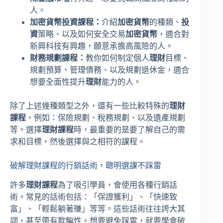
人。
加密貨幣投資課程：
介紹
加密貨幣
的種類、
投
資
策略、以及如何安全交易
加密貨幣
，適合對
新興科技有興趣，願意承擔高風險的人。
財務規劃課程：
教你如何制定個人
理財
目標、
規劃預算、管理債務、以及規劃退休金，適合
想要全面性提升
理財
能力的人。
除了上述幾種類型之外，還有一些比較特殊的
理財
課程
，例如：保險規劃、稅務規劃、以及遺產規劃
等。選擇
理財課程
時，最重要的是要了解自己的需
求和目標，然後選擇與之相符的課程。
破解理財課程的行銷話術，聰明選課不踩雷
許多
理財課程
為了吸引學員，會使用各種行銷話
術。常見的話術包括：「保證獲利」、「快速致
富」、「輕鬆躺著賺」等等。這些話術往往誇大其
詞，甚至帶有欺騙性。想要避免踩雷，就要學會破