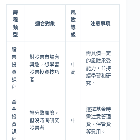
課
風
程
險
適合對象
注意事項
類
等
型
級
股
需具備一定
票
對股票市場有
的風險承受
投
興趣，想學習
中
能力，並持
資
股票投資技巧
高
續學習和研
課
者
究。
程
基
金
選擇基金時
想分散風險，
投
需注意管理
但沒時間研究
中
資
費、保管費
股票者
課
等費用。
程