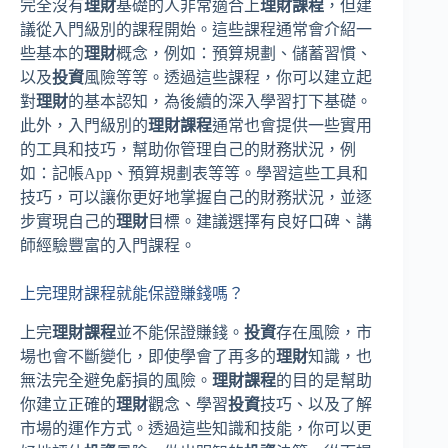
完全沒有
理財
基礎的人非常適合上
理財課程
，但建
議從入門級別的課程開始。這些課程通常會介紹一
些基本的
理財
概念，例如：預算規劃、儲蓄習慣、
以及
投資
風險等等。透過這些課程，你可以建立起
對
理財
的基本認知，為後續的深入學習打下基礎。
此外，入門級別的
理財課程
通常也會提供一些實用
的工具和技巧，幫助你管理自己的財務狀況，例
如：記帳App、預算規劃表等等。學習這些工具和
技巧，可以讓你更好地掌握自己的財務狀況，並逐
步實現自己的
理財
目標。建議選擇有良好口碑、講
師經驗豐富的入門課程。
上完理財課程就能保證賺錢嗎？
上完
理財課程
並不能保證賺錢。
投資
存在風險，市
場也會不斷變化，即使學會了再多的
理財
知識，也
無法完全避免虧損的風險。
理財課程
的目的是幫助
你建立正確的
理財
觀念、學習
投資
技巧、以及了解
市場的運作方式。透過這些知識和技能，你可以更