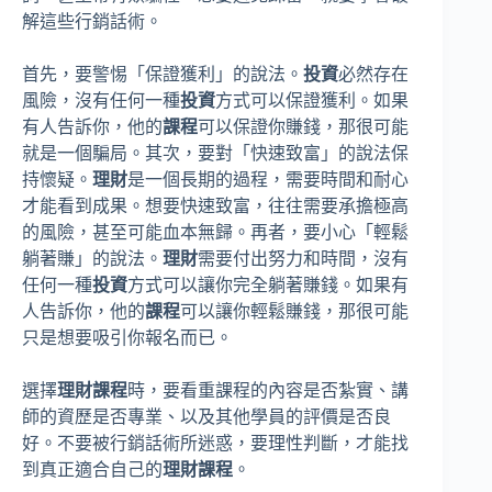
解這些行銷話術。
首先，要警惕「保證獲利」的說法。
投資
必然存在
風險，沒有任何一種
投資
方式可以保證獲利。如果
有人告訴你，他的
課程
可以保證你賺錢，那很可能
就是一個騙局。其次，要對「快速致富」的說法保
持懷疑。
理財
是一個長期的過程，需要時間和耐心
才能看到成果。想要快速致富，往往需要承擔極高
的風險，甚至可能血本無歸。再者，要小心「輕鬆
躺著賺」的說法。
理財
需要付出努力和時間，沒有
任何一種
投資
方式可以讓你完全躺著賺錢。如果有
人告訴你，他的
課程
可以讓你輕鬆賺錢，那很可能
只是想要吸引你報名而已。
選擇
理財課程
時，要看重課程的內容是否紮實、講
師的資歷是否專業、以及其他學員的評價是否良
好。不要被行銷話術所迷惑，要理性判斷，才能找
到真正適合自己的
理財課程
。