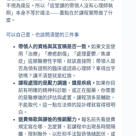
不視為違反。所以「這堂課的帶領人沒有心理師執
照」本身不等於違法——重點在於課程實際做了什
麼。
可以自己查、也該問清楚的三件事
帶領人的資格與其宣稱是否一致。
如果文宣使
用「治療」「療癒創傷」「處理憂鬱／焦慮
症」這類醫療性字眼，就該直接問：帶領人是
否為領有證照的臨床或諮商心理師？拿得出字
號嗎？講不清楚就是紅旗。
課程處理的是壓力調適，還是疾病。
如果你目
前有明確的精神科診斷、或正在服藥，你需要
的是醫療端的評估與處置，課程頂多是輔助，
不能取代。這一點在法條的設計裡就寫得很明
白。
退費條款與課後的推銷壓力。
報名前先看退費
規定寫在哪、怎麼算。若課程中出現長時間隔
離、限制聯外、以貶抑手法製造情緒起伏，或