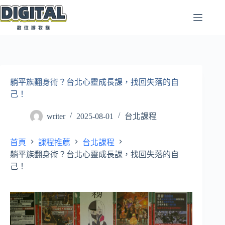
跳
至
主
要
內
容
躺平族翻身術？台北心靈成長課，找回失落的自
己！
writer
2025-08-01
台北課程
首頁
課程推薦
台北課程
躺平族翻身術？台北心靈成長課，找回失落的自
己！