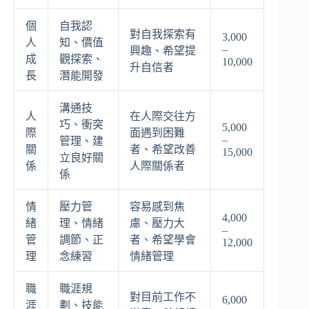
個
自我認
對自我探索有
3,000
人
知、價值
–
興趣、希望提
成
觀探索、
10,000
升自信者
長
潛能開發
溝通技
人
在人際交往方
巧、衝突
5,000
際
面遇到困難
–
管理、建
關
者、希望改善
15,000
立良好關
係
人際關係者
係
情
壓力管
容易感到焦
4,000
緒
理、情緒
慮、壓力大
–
管
調節、正
者、希望學會
12,000
理
念練習
情緒管理
職
職涯規
對目前工作不
6,000
涯
劃、技能