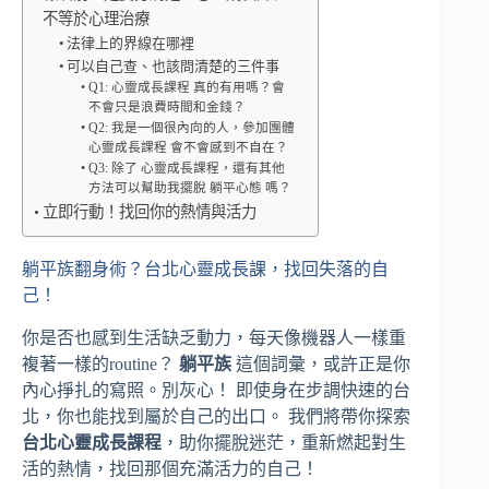
不等於心理治療
法律上的界線在哪裡
可以自己查、也該問清楚的三件事
Q1: 心靈成長課程 真的有用嗎？會
不會只是浪費時間和金錢？
Q2: 我是一個很內向的人，參加團體
心靈成長課程 會不會感到不自在？
Q3: 除了 心靈成長課程，還有其他
方法可以幫助我擺脫 躺平心態 嗎？
立即行動！找回你的熱情與活力
躺平族翻身術？台北心靈成長課，找回失落的自
己！
你是否也感到生活缺乏動力，每天像機器人一樣重
複著一樣的routine？
躺平族
這個詞彙，或許正是你
內心掙扎的寫照。別灰心！ 即使身在步調快速的台
北，你也能找到屬於自己的出口。 我們將帶你探索
台北心靈成長課程
，助你擺脫迷茫，重新燃起對生
活的熱情，找回那個充滿活力的自己！