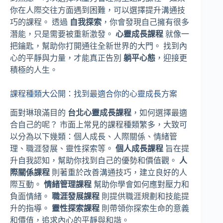
你在人際交往方面遇到困難，可以選擇提升溝通技
巧的課程。 透過
自我探索
，你會發現自己擁有很多
潛能，只是需要被重新激發。
心靈成長課程
就像一
把鑰匙，幫助你打開通往全新世界的大門。 找到內
心的平靜與力量，才能真正告別
躺平心態
，迎接更
積極的人生。
課程種類大公開：找到最適合你的心靈成長方案
面對琳琅滿目的
台北心靈成長課程
，如何選擇最適
合自己的呢？ 市面上常見的課程種類繁多，大致可
以分為以下幾類：個人成長、人際關係、情緒管
理、職涯發展、靈性探索等。
個人成長課程
旨在提
升自我認知，幫助你找到自己的優勢和價值觀。
人
際關係課程
則著重於改善溝通技巧，建立良好的人
際互動。
情緒管理課程
幫助你學會如何應對壓力和
負面情緒。
職涯發展課程
則提供職涯規劃和技能提
升的指導。
靈性探索課程
則帶領你探索生命的意義
和價值，追求內心的平靜與和諧。