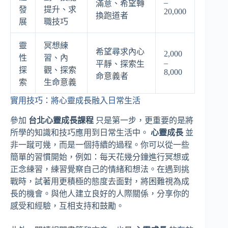
–
滿意、希望轉
發
提升、求
20,000
換跑道者
展
職技巧
靈
冥想練
希望尋求內心
2,000
性
習、內
–
平靜、探索生
探
觀、探索
8,000
命意義者
索
生命意義
實用技巧：將心靈成長融入日常生活
參加
台北心靈成長課程
只是第一步，更重要的是將
所學的知識和技巧應用到日常生活中。
心靈成長
並
非一蹴可幾，而是一個持續的過程。你可以從一些
簡單的習慣開始，例如：每天花幾分鐘進行冥想或
正念練習，練習覺察自己的情緒和想法。在遇到挑
戰時，試著用更積極的態度去面對，將困難視為成
長的機會。與他人建立良好的人際關係，分享你的
感受和經驗，互相支持和鼓勵。