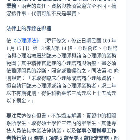
業務
，兩者的責任、資格與救濟管道完全不同。搞
混這件事，代價可能不只是學費。
法律上的界線在哪裡
依
《心理師法》
（現行條文，修正日期民國 109 年
1 月 15 日）第 13 條與第 14 條，心理衡鑑、心理諮
商與心理治療屬於臨床心理師與諮商心理師的業務
範圍；其中精神官能症的心理諮商與治療，還必須
依醫師開具的診斷、照會或醫囑為之。同法第 42 條
則規定：「未取得臨床心理師或諮商心理師資格，
擅自執行臨床心理師或諮商心理師業務者，處二年
以下有期徒刑，得併科新臺幣三萬元以上十五萬元
以下罰金。」
要注意這條有但書，不能過度解讀：實習中的相關
系所學生、取得碩士學位三年內的畢業生、其他專
技人員依其本業法律執業，以及
從事心理輔導工作
者執行第 14 條第 1 項第 2 款至第 4 款所定業務
，都