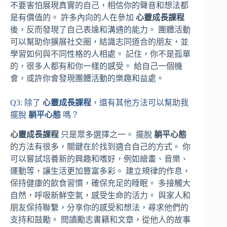
不要害怕展現真實的自己，相信你的聲音和想法都
是有價值的。 許多內向的人在參加
心靈成長課程
後，反而發現了自己表達和溝通的能力。 團體活動
可以幫助你擴展社交圈，結識志同道合的朋友，並
學習如何與不同性格的人相處。 記住，你不是孤單
的，很多人都有和你一樣的感受。 給自己一個機
會，或許你會發現團體活動的樂趣和益處。
Q3: 除了
心靈成長課程
，還有其他方法可以幫助我
擺脫
躺平心態
嗎？
心靈成長課程
只是眾多選擇之一。 擺脫
躺平心態
的方法有很多，關鍵在於找到適合自己的方式。 你
可以嘗試培養新的興趣和嗜好，例如繪畫、音樂、
運動等，讓生活更加豐富多彩。 建立規律的作息，
保持健康的飲食習慣，確保充足的睡眠。 多接觸大
自然，呼吸新鮮空氣，感受生命的活力。 與家人和
朋友保持聯繫，分享你的感受和想法，尋求他們的
支持和鼓勵。 閱讀勵志書籍和文章，從他人的故事