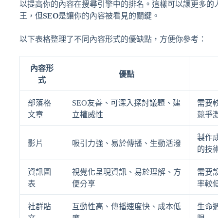
以提高你的內容在搜尋引擎中的排名。這樣可以讓更多的
王，但
SEO
是讓你的內容被看見的關鍵。
以下表格整理了不同內容形式的優缺點，方便你參考：
內容形
優點
式
部落格
SEO友善、可深入探討議題、建
需要
文章
立權威性
競爭
製作
影片
吸引力強、易於傳播、生動活潑
的技
資訊圖
視覺化呈現資訊、易於理解、方
需要
表
便分享
率較
社群貼
互動性高、傳播速度快、成本低
生命