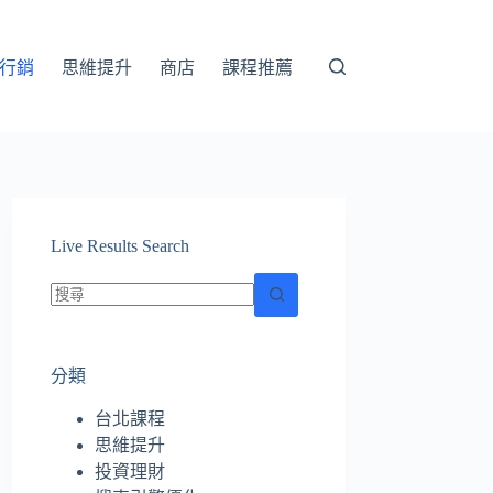
行銷
思維提升
商店
課程推薦
Live Results Search
找
不
分類
到
符
台北課程
合
思維提升
條
投資理財
件