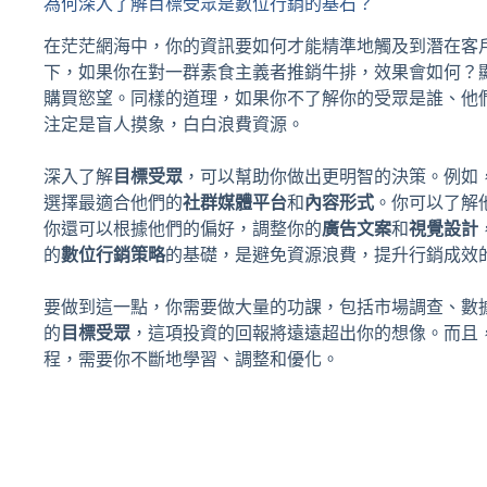
為何深入了解目標受眾是數位行銷的基石？
在茫茫網海中，你的資訊要如何才能精準地觸及到潛在客
下，如果你在對一群素食主義者推銷牛排，效果會如何？
購買慾望。同樣的道理，如果你不了解你的受眾是誰、他
注定是盲人摸象，白白浪費資源。
深入了解
目標受眾
，可以幫助你做出更明智的決策。例如
選擇最適合他們的
社群媒體平台
和
內容形式
。你可以了解
你還可以根據他們的偏好，調整你的
廣告文案
和
視覺設計
的
數位行銷策略
的基礎，是避免資源浪費，提升行銷成效
要做到這一點，你需要做大量的功課，包括市場調查、數
的
目標受眾
，這項投資的回報將遠遠超出你的想像。而且
程，需要你不斷地學習、調整和優化。