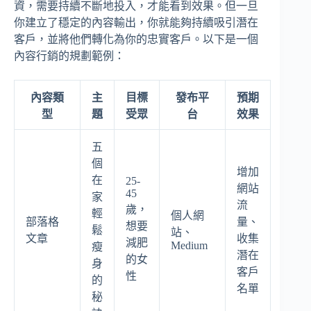
資，需要持續不斷地投入，才能看到效果。但一旦
你建立了穩定的內容輸出，你就能夠持續吸引潛在
客戶，並將他們轉化為你的忠實客戶。以下是一個
內容行銷的規劃範例：
內容類
主
目標
發布平
預期
型
題
受眾
台
效果
五
個
增加
在
25-
網站
45
家
流
歲，
輕
個人網
部落格
量、
想要
鬆
站、
文章
收集
減肥
Medium
瘦
潛在
的女
身
客戶
性
的
名單
秘