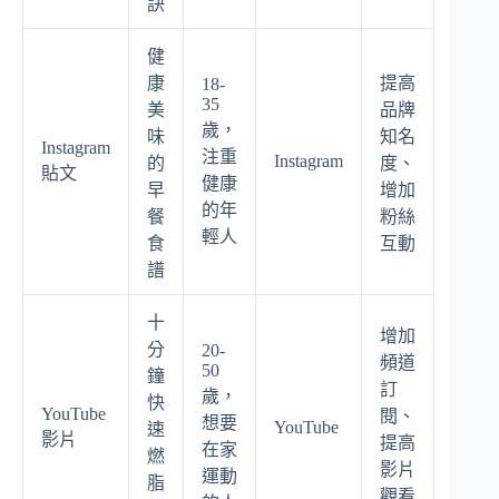
訣
健
康
提高
18-
35
美
品牌
歲，
味
知名
Instagram
注重
Instagram
的
度、
貼文
健康
早
增加
的年
餐
粉絲
輕人
食
互動
譜
十
增加
分
20-
頻道
50
鐘
訂
歲，
快
YouTube
閱、
想要
YouTube
速
影片
提高
在家
燃
影片
運動
脂
觀看