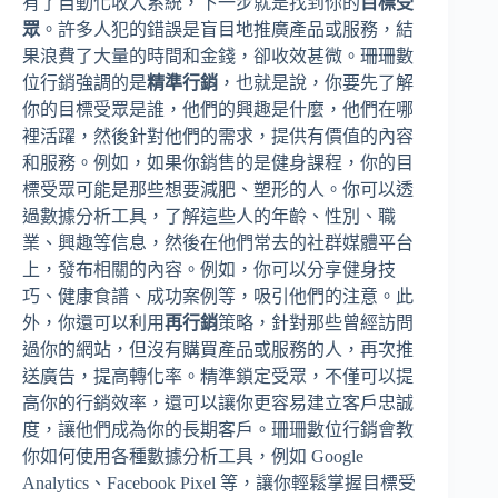
有了自動化收入系統，下一步就是找到你的
目標受
眾
。許多人犯的錯誤是盲目地推廣產品或服務，結
果浪費了大量的時間和金錢，卻收效甚微。珊珊數
位行銷強調的是
精準行銷
，也就是說，你要先了解
你的目標受眾是誰，他們的興趣是什麼，他們在哪
裡活躍，然後針對他們的需求，提供有價值的內容
和服務。例如，如果你銷售的是健身課程，你的目
標受眾可能是那些想要減肥、塑形的人。你可以透
過數據分析工具，了解這些人的年齡、性別、職
業、興趣等信息，然後在他們常去的社群媒體平台
上，發布相關的內容。例如，你可以分享健身技
巧、健康食譜、成功案例等，吸引他們的注意。此
外，你還可以利用
再行銷
策略，針對那些曾經訪問
過你的網站，但沒有購買產品或服務的人，再次推
送廣告，提高轉化率。精準鎖定受眾，不僅可以提
高你的行銷效率，還可以讓你更容易建立客戶忠誠
度，讓他們成為你的長期客戶。珊珊數位行銷會教
你如何使用各種數據分析工具，例如 Google
Analytics、Facebook Pixel 等，讓你輕鬆掌握目標受