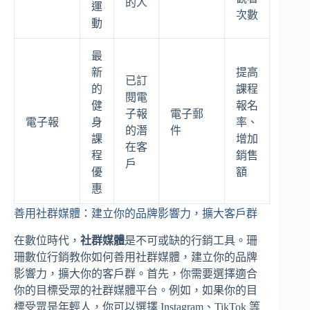
的人
運
次數
動
最
新
提高
已訂
的
課程
閱電
健
報名
子報
電子郵
電子報
身
率、
的潛
件
課
增加
在客
程
銷售
戶
優
額
惠
善用社群媒體：建立你的品牌影響力，擴大客戶群
在數位時代，
社群媒體
是不可或缺的行銷工具。珊
珊數位行銷教你如何善用社群媒體，建立你的品牌
影響力，擴大你的客戶群。首先，你需要選擇適合
你的目標受眾的社群媒體平台。例如，如果你的目
標受眾是年輕人，你可以選擇 Instagram、TikTok 等