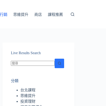
行銷
思維提升
商店
課程推薦
Live Results Search
找
不
分類
到
符
台北課程
合
思維提升
條
投資理財
件