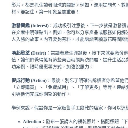
影片，都是抓住讀者眼球的關鍵。例如，運用提問句、數
材。要記住，第一印象至關重要！
激發興趣 (Interest)
：成功吸引注意後，下一步就是激發讀
在文案中明確點出。例如，你可以分享產品或服務如何解
人入勝的故事。內容要夠有料，才能讓讀者願意花時間閱
喚起慾望 (Desire)
：當讀者產生興趣後，接下來就要激發
值，讓他們覺得擁有這些東西就能解決問題、提升生活品
功案例、限時優惠等方式，加強說服力。
促成行動 (Action)
：最後，別忘了明確告訴讀者你希望他們做什麼
「立即購買」、「免費試用」、「了解更多」等等。連結
引導他們完成你期望的動作。
舉例來說，假設你是一家販售手工餅乾的店家，你可以這樣運
Attention
：發布一張誘人的餅乾照片，搭配標題「下