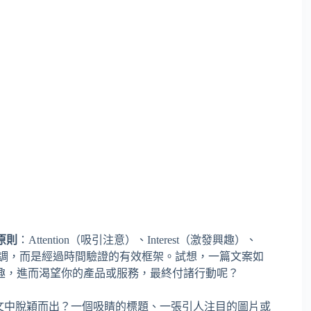
 原則
：Attention（吸引注意）、Interest（激發興趣）、
非陳腔濫調，而是經過時間驗證的有效框架。試想，一篇文案如
趣，進而渴望你的產品或服務，最終付諸行動呢？
文中脫穎而出？一個吸睛的標題、一張引人注目的圖片或