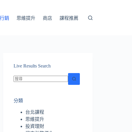
行銷
思維提升
商店
課程推薦
Live Results Search
找
不
分類
到
符
台北課程
合
思維提升
條
投資理財
件