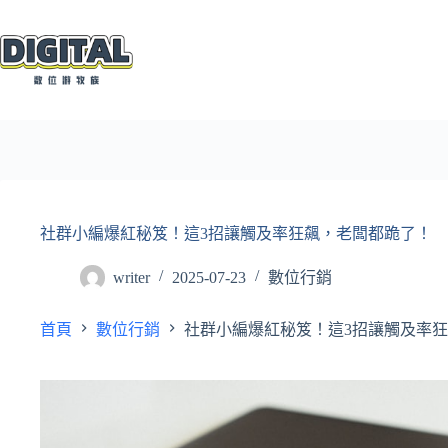
跳
至
主
要
內
容
社群小編爆紅秘笈！這3招讓觸及率狂飆，老闆都跪了！
writer
2025-07-23
數位行銷
首頁
數位行銷
社群小編爆紅秘笈！這3招讓觸及率