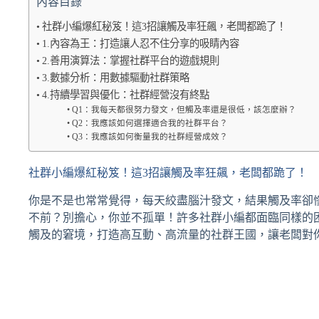
內容目錄
社群小編爆紅秘笈！這3招讓觸及率狂飆，老闆都跪了！
1.內容為王：打造讓人忍不住分享的吸睛內容
2.善用演算法：掌握社群平台的遊戲規則
3.數據分析：用數據驅動社群策略
4.持續學習與優化：社群經營沒有終點
Q1：我每天都很努力發文，但觸及率還是很低，該怎麼辦？
Q2：我應該如何選擇適合我的社群平台？
Q3：我應該如何衡量我的社群經營成效？
社群小編爆紅秘笈！這3招讓觸及率狂飆，老闆都跪了！
你是不是也常常覺得，每天絞盡腦汁發文，結果觸及率卻
不前？別擔心，你並不孤單！許多社群小編都面臨同樣的
觸及的窘境，打造高互動、高流量的社群王國，讓老闆對