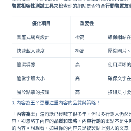
裝置相容性測試工具
來檢查你的網站是否符合
行動裝置友
優化項目
重要性
響應式網頁設計
極高
確保網站
快速載入速度
極高
壓縮圖片、
簡潔導覽
高
使用清晰
適當字體大小
高
確保文字
易於點擊的按鈕
高
按鈕尺寸
3. 內容為王？更要注重內容的品質與策略！
「
內容為王
」這句話已經喊了很多年，但很多行銷人仍然
容，卻忽略了內容的
品質
和
策略
。
內容行銷
的重點不是生
的內容。想想看，如果你的內容只是複製貼上別人的文章