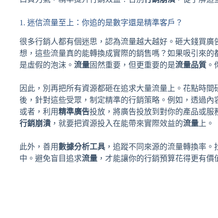
1. 迷信流量至上：你追的是數字還是精準客戶？
很多行銷人都有個迷思，認為流量越大越好。砸大錢買廣
想，這些流量真的能轉換成實際的銷售嗎？如果吸引來的
是虛假的泡沫。
流量
固然重要，但更重要的是
流量品質
。
因此，別再把所有資源都砸在追求大量流量上。花點時間
後，針對這些受眾，制定精準的行銷策略。例如，透過內
或者，利用
精準廣告
投放，將廣告投放到對你的產品或服
行銷崩潰
，就要把資源投入在能帶來實際效益的
流量
上。
此外，善用
數據分析工具
，追蹤不同來源的流量轉換率。
中。避免盲目追求
流量
，才能讓你的行銷預算花得更有價