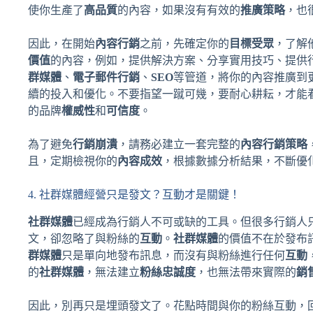
使你生產了
高品質
的內容，如果沒有有效的
推廣策略
，也
因此，在開始
內容行銷
之前，先確定你的
目標受眾
，了解
價值
的內容，例如，提供解決方案、分享實用技巧、提供
群媒體
、
電子郵件行銷
、
SEO
等管道，將你的內容推廣到
續的投入和優化。不要指望一蹴可幾，要耐心耕耘，才能
的品牌
權威性
和
可信度
。
為了避免
行銷崩潰
，請務必建立一套完整的
內容行銷策略
且，定期檢視你的
內容成效
，根據數據分析結果，不斷優
4. 社群媒體經營只是發文？互動才是關鍵！
社群媒體
已經成為行銷人不可或缺的工具。但很多行銷人
文，卻忽略了與粉絲的
互動
。
社群媒體
的價值不在於發布
群媒體
只是單向地發布訊息，而沒有與粉絲進行任何
互動
的
社群媒體
，無法建立
粉絲忠誠度
，也無法帶來實際的
銷
因此，別再只是埋頭發文了。花點時間與你的粉絲互動，