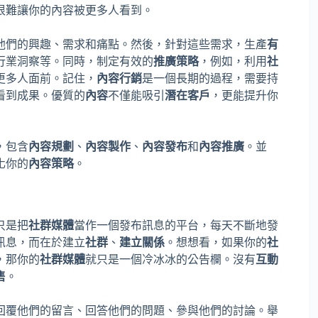
很難讓你的內容被更多人看到。
他們的興趣、需求和痛點。然後，針對這些需求，生產
有
行業洞察等。同時，制定有效的
推廣策略
，例如，利用
社
更多人面前。記住，
內容行銷
是一個長期的過程，需要持
看到成果。優質的
內容
不僅能吸引
潛在客戶
，更能提升你
，包含
內容規劃
、
內容製作
、
內容發布
和
內容推廣
。並
化你的
內容策略
。
只是把
社群媒體
當作一個發布訊息的平台，每天不斷地發
訊息，而在於建立
社群
、
建立關係
。想想看，如果你的
社
，那你的
社群媒體
就只是一個冷冰冰的公告欄。沒有
互動
售
。
回覆他們的留言、回答他們的問題、參與他們的討論。舉