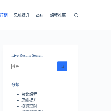
行銷
思維提升
商店
課程推薦
Live Results Search
找
不
分類
到
符
台北課程
合
思維提升
條
投資理財
件