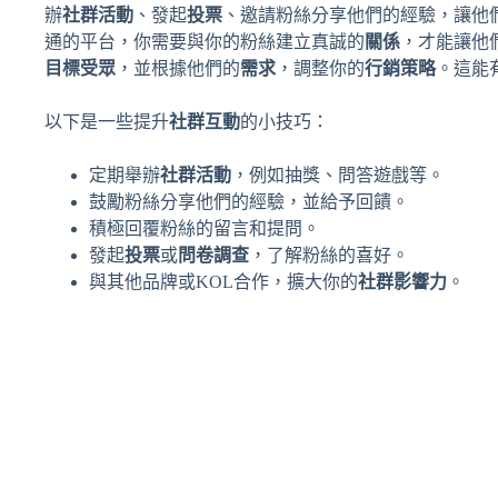
辦
社群活動
、發起
投票
、邀請粉絲分享他們的經驗，讓他
通的平台，你需要與你的粉絲建立真誠的
關係
，才能讓他
目標受眾
，並根據他們的
需求
，調整你的
行銷策略
。這能
以下是一些提升
社群互動
的小技巧：
定期舉辦
社群活動
，例如抽獎、問答遊戲等。
鼓勵粉絲分享他們的經驗，並給予回饋。
積極回覆粉絲的留言和提問。
發起
投票
或
問卷調查
，了解粉絲的喜好。
與其他品牌或KOL合作，擴大你的
社群影響力
。