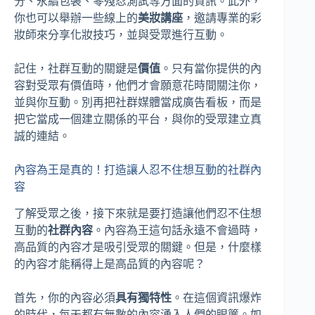
分、永續包裝、零殘忍測試等方面的資訊。此外，
你也可以舉辦一些線上的
美妝講座
，邀請專業的彩
妝師來分享化妝技巧，並與受眾進行互動。
記住，社群互動的關鍵是
價值
。只有當你提供的內
容對受眾有價值時，他們才會願意花時間關注你，
並與你互動。別再把社群媒體當成廣告看板，而是
把它當成一個建立關係的平台，與你的受眾建立真
誠的連結。
內容為王是真的！打造讓人忍不住想互動的社群內
容
了解受眾之後，接下來就是要打造讓他們忍不住想
互動的
社群內容
。內容為王這句話永遠不會過時，
高品質的內容才是吸引受眾的關鍵。但是，什麼樣
的內容才能稱得上是高品質的內容呢？
首先，你的內容必須
具有獨特性
。在這個資訊爆炸
的時代，每天都有無數的內容湧入人們的眼簾。如