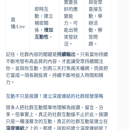
需要良
與受眾
即時互
好的應
直接互
動，建立
變能
動，舉
直
親密關
力，可
辦活
播/Live
係，
增加
能出現
動，解
互動性
。
突發狀
答問
況。
題。
記住，社群內容的關鍵是
持續輸出
。只有當你持續
不斷地發布高品質的內容，才能讓受眾持續關注
你，並與你互動。別再三天打魚兩天曬網，而是把
它當成一項長期投資，持續不斷地投入時間和精
力。
互動不只是按讚！建立深度連結的社群經營策略
很多人把社群互動簡單地理解為按讚、留言、分
享。但事實上，真正的社群互動遠不止於此。按讚
只是一種淺層次的互動，真正的社群互動是建立在
深度連結
之上的。那麼，該如何建立深度連結呢？