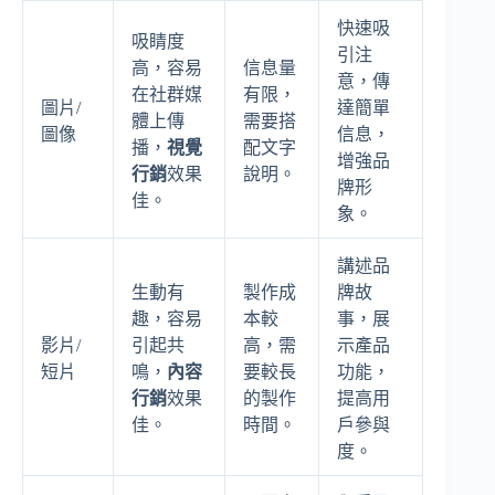
快速吸
吸睛度
引注
高，容易
信息量
意，傳
在社群媒
有限，
圖片/
達簡單
體上傳
需要搭
圖像
信息，
播，
視覺
配文字
增強品
行銷
效果
說明。
牌形
佳。
象。
講述品
生動有
製作成
牌故
趣，容易
本較
事，展
影片/
引起共
高，需
示產品
短片
鳴，
內容
要較長
功能，
行銷
效果
的製作
提高用
佳。
時間。
戶參與
度。