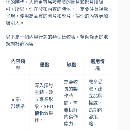
化的時代，人們更容易被精美的圖片和影片所吸
引。所以，你在發布內容的時候，一定要注意視覺
呈現，使用高品質的圖片和影片，讓你的內容更加
吸引人。
以下是一個內容行銷的類型比較表，幫助你更好地
規劃社群內容：
內容類
適用情
優點
缺點
型
境
需要較
教育受
深入探討
長的製
眾，建
主題，建
作時
立品牌
文章/
立專業形
間，需
權威，
部落格
象，
SEO
要良好
長期內
優化
效果
的寫作
容策
佳。
能力。
略。