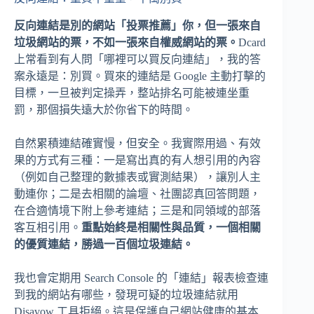
反向連結是別的網站「投票推薦」你，但一張來自
垃圾網站的票，不如一張來自權威網站的票。
Dcard
上常看到有人問「哪裡可以買反向連結」，我的答
案永遠是：別買。買來的連結是 Google 主動打擊的
目標，一旦被判定操弄，整站排名可能被連坐重
罰，那個損失遠大於你省下的時間。
自然累積連結確實慢，但安全。我實際用過、有效
果的方式有三種：一是寫出真的有人想引用的內容
（例如自己整理的數據表或實測結果），讓別人主
動連你；二是去相關的論壇、社團認真回答問題，
在合適情境下附上參考連結；三是和同領域的部落
客互相引用。
重點始終是相關性與品質，一個相關
的優質連結，勝過一百個垃圾連結。
我也會定期用 Search Console 的「連結」報表檢查連
到我的網站有哪些，發現可疑的垃圾連結就用
Disavow 工具拒絕。這是保護自己網站健康的基本