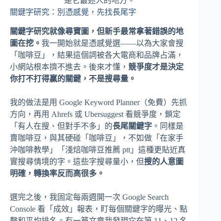
是它最迷人的地方。
關鍵字研究：別憑感覺，先找長尾字
關鍵字研究就像尋寶圖，但新手最常拿著錯誤的地
圖在挖。
我一開始就是憑感覺選——以為大家會搜
「咖啡豆」，結果這個詞被各大電商和品牌占滿，
小網站根本擠不進去。後來才懂，
競爭度才是決定
你打不打得贏的關鍵，不是搜尋量。
我的做法是用 Google Keyword Planner（免費）先抓
方向，再用 Ahrefs 或 Ubersuggest 看競爭度，鎖定
「有人在搜、但對手不多」的
長尾關鍵字
。同樣是
賣咖啡豆，與其硬碰「咖啡豆」，不如做「在家手
沖咖啡教學」「淺焙咖啡豆推薦 ptt」這種更貼近真
實搜尋情境的字。這些字搜尋量小，但
搜的人意圖
明確，轉換率反而高很多。
選完之後，我固定每兩週開一次 Google Search
Console 看「成效」報表，盯每個關鍵字的曝光、點
擊和平均排名。有一篇文章我發現它在第 11、12 名