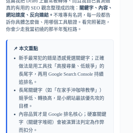
這篇我把 Dcard 上最常被轉傳、而且我自己實測過
真的有用的 SEO 觀念整理成四塊：
關鍵字、內容、
網站速度、反向連結。
不堆專有名詞，每一段都告
訴你具體怎麼做、用哪個工具驗證。看完照著跑，
你會少走我當初繞的那半年冤枉路。
📌 本文重點
新手最常犯的錯是憑感覺選關鍵字；正確
做法是用工具找「高搜尋量、低競爭」的
長尾字，再用 Google Search Console 持續
追排名。
長尾關鍵字（如「在家手沖咖啡教學」）
競爭低、轉換高，是小網站最該優先攻的
目標。
內容品質才是 Google 排名核心；硬塞關鍵
字（關鍵字堆砌）會被演算法判定為作弊
而扣分。