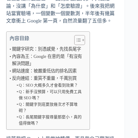
論，沒講「為什麼」和「怎麼驗證」。後來我把網
站當實驗場，一個變數一個變數測，半年後有幾篇
文章衝上 Google 第一頁，自然流量翻了五倍多。
內容目錄
關鍵字研究：別憑感覺，先找長尾字
內容為王：Google 在意的是「有沒有
解決問題」
網站速度：被嚴重低估的排名因素
反向連結：重質不重量，千萬別買
Q：SEO 大概多久才會看到效果？
Q：新手沒預算，可以只用免費工具
做 SEO 嗎？
Q：關鍵字到底要放幾次才不算堆
砌？
Q：長尾關鍵字搜尋量那麼小，真的
值得做嗎？