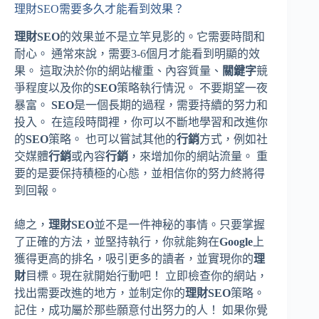
理財SEO需要多久才能看到效果？
理財SEO
的效果並不是立竿見影的。它需要時間和
耐心。 通常來說，需要3-6個月才能看到明顯的效
果。 這取決於你的網站權重、內容質量、
關鍵字
競
爭程度以及你的
SEO
策略執行情況。 不要期望一夜
暴富。
SEO
是一個長期的過程，需要持續的努力和
投入。 在這段時間裡，你可以不斷地學習和改進你
的
SEO
策略。 也可以嘗試其他的
行銷
方式，例如社
交媒體
行銷
或內容
行銷
，來增加你的網站流量。 重
要的是要保持積極的心態，並相信你的努力終將得
到回報。
總之，
理財SEO
並不是一件神秘的事情。只要掌握
了正確的方法，並堅持執行，你就能夠在
Google
上
獲得更高的排名，吸引更多的讀者，並實現你的
理
財
目標。現在就開始行動吧！ 立即檢查你的網站，
找出需要改進的地方，並制定你的
理財SEO
策略。
記住，成功屬於那些願意付出努力的人！ 如果你覺