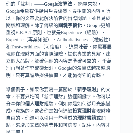
你的「裁判」——
Google演算法
。 簡單來說，
Google希望提供給用戶最優質、最相關的內容。所
以，你的文章要能解決讀者的實際問題，並且易於
閱讀和理解。除了傳統的
關鍵字優化
，Google更加
重視E-E-A-T原則，也就是Experience（經驗）、
Expertise（專業知識）、Authoritativeness（權威性）
和Trustworthiness（可信度）。這意味著，你需要展
現你在理財方面的實際經驗，提供專業的見解，建
立個人品牌，並確保你的內容是準確可靠的。 千萬
別再想著作弊或鑽漏洞，Google的演算法越來越聰
明，只有真誠地提供價值，才能贏得它的青睞。
舉個例子，如果你要寫一篇關於「
新手理財
」的文
章，不要只堆砌「新手理財」這個關鍵字。你可以
分享你的
個人理財
經驗，例如你是如何從月光族變
成小資族的，或者你是如何通過
投資理財
實現財務
自由的。你還可以引用一些權威的
理財書籍
或網
站，來增加文章的專業性和可信度。記住，內容才
是王道！