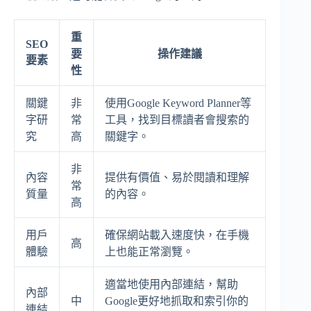
重
SEO
要
操作建議
要素
性
關鍵
非
使用Google Keyword Planner等
字研
常
工具，找到目標讀者會搜索的
究
高
關鍵字。
非
內容
提供有價值、易於閱讀和理解
常
質量
的內容。
高
用戶
確保網站載入速度快，在手機
高
體驗
上也能正常瀏覽。
適當地使用內部連結，幫助
內部
中
Google更好地抓取和索引你的
連結