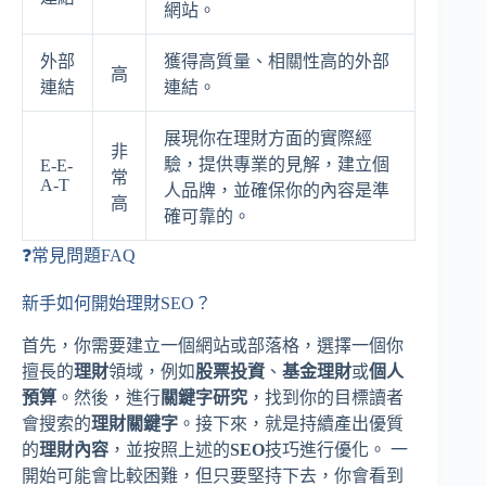
網站。
外部
獲得高質量、相關性高的外部
高
連結
連結。
展現你在理財方面的實際經
非
驗，提供專業的見解，建立個
E-E-
常
A-T
人品牌，並確保你的內容是準
高
確可靠的。
❓常見問題FAQ
新手如何開始理財SEO？
首先，你需要建立一個網站或部落格，選擇一個你
擅長的
理財
領域，例如
股票投資
、
基金理財
或
個人
預算
。然後，進行
關鍵字研究
，找到你的目標讀者
會搜索的
理財關鍵字
。接下來，就是持續產出優質
的
理財內容
，並按照上述的
SEO
技巧進行優化。 一
開始可能會比較困難，但只要堅持下去，你會看到