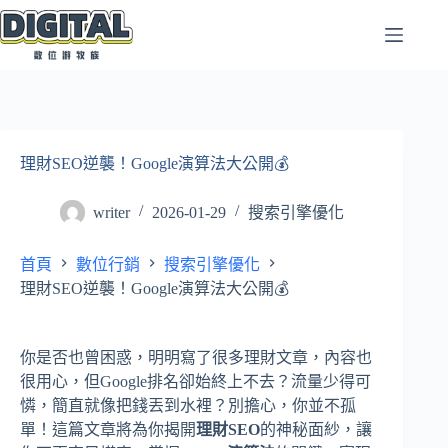
跳
至
主
要
內
容
理財SEO逆襲！Google演算法大公開💰
writer
2026-01-29
搜索引擎優化
首頁
數位行銷
搜索引擎優化
理財SEO逆襲！Google演算法大公開💰
你是否也曾困惑，明明寫了很多理財文章，內容也
很用心，但Google排名卻始終上不去？流量少得可
憐，簡直就像把錢丟到水裡？別擔心，你並不孤
單！這篇文章將為你揭開
理財SEO
的神秘面紗，讓