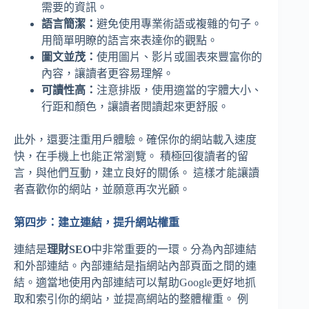
需要的資訊。
語言簡潔：
避免使用專業術語或複雜的句子。
用簡單明瞭的語言來表達你的觀點。
圖文並茂：
使用圖片、影片或圖表來豐富你的
內容，讓讀者更容易理解。
可讀性高：
注意排版，使用適當的字體大小、
行距和顏色，讓讀者閱讀起來更舒服。
此外，還要注重用戶體驗。確保你的網站載入速度
快，在手機上也能正常瀏覽。 積極回復讀者的留
言，與他們互動，建立良好的關係。 這樣才能讓讀
者喜歡你的網站，並願意再次光顧。
第四步：建立連結，提升網站權重
連結是
理財SEO
中非常重要的一環。分為內部連結
和外部連結。內部連結是指網站內部頁面之間的連
結。適當地使用內部連結可以幫助Google更好地抓
取和索引你的網站，並提高網站的整體權重。 例