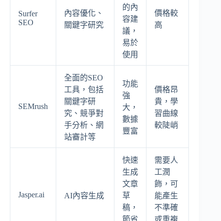
的內
內容優化、
價格較
Surfer
容建
SEO
關鍵字研究
高
議，
易於
使用
全面的SEO
功能
工具，包括
價格昂
強
關鍵字研
貴，學
SEMrush
大，
究、競爭對
習曲線
數據
手分析、網
較陡峭
豐富
站審計等
快速
需要人
生成
工潤
文章
飾，可
Jasper.ai
AI內容生成
草
能產生
稿，
不準確
節省
或重複