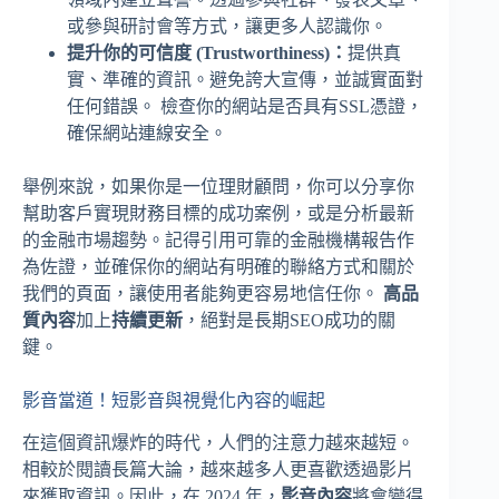
或參與研討會等方式，讓更多人認識你。
提升你的可信度 (Trustworthiness)：
提供真
實、準確的資訊。避免誇大宣傳，並誠實面對
任何錯誤。 檢查你的網站是否具有SSL憑證，
確保網站連線安全。
舉例來說，如果你是一位理財顧問，你可以分享你
幫助客戶實現財務目標的成功案例，或是分析最新
的金融市場趨勢。記得引用可靠的金融機構報告作
為佐證，並確保你的網站有明確的聯絡方式和關於
我們的頁面，讓使用者能夠更容易地信任你。
高品
質內容
加上
持續更新
，絕對是長期SEO成功的關
鍵。
影音當道！短影音與視覺化內容的崛起
在這個資訊爆炸的時代，人們的注意力越來越短。
相較於閱讀長篇大論，越來越多人更喜歡透過影片
來獲取資訊。因此，在 2024 年，
影音內容
將會變得