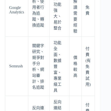
析、使
解
功能
用者行
讀
免
Google
強
Analytics
為追
需
費
大、
蹤、轉
要
易於
換追蹤
經
整合
驗
功能
關鍵字
全
付
研究、
面、
費
競爭對
價
數據
(有
手分
格
Semrush
豐
免
析、網
較
富、
費
站審
高
專業
試
計、排
級工
用)
名追蹤
具
反向
付
反向連
連結
費