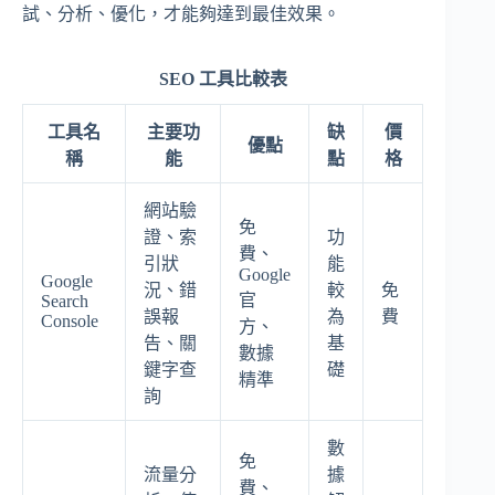
試、分析、優化，才能夠達到最佳效果。
SEO 工具比較表
工具名
主要功
缺
價
優點
稱
能
點
格
網站驗
免
證、索
功
費、
引狀
能
Google
Google
況、錯
較
免
官
Search
誤報
為
費
Console
方、
告、關
基
數據
鍵字查
礎
精準
詢
數
免
流量分
據
費、