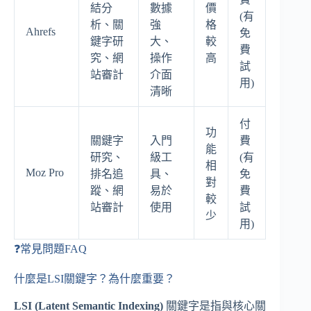
結分
數據
價
(有
析、關
強
格
Ahrefs
免
鍵字研
大、
較
費
究、網
操作
高
試
站審計
介面
用)
清晰
付
功
關鍵字
入門
費
能
研究、
級工
(有
相
Moz Pro
排名追
具、
免
對
蹤、網
易於
費
較
站審計
使用
試
少
用)
❓常見問題FAQ
什麼是LSI關鍵字？為什麼重要？
LSI (Latent Semantic Indexing)
關鍵字是指與核心關