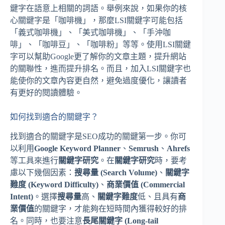
鍵字在語意上相關的詞語。舉例來說，如果你的核
心關鍵字是「咖啡機」，那麼LSI關鍵字可能包括
「義式咖啡機」、「美式咖啡機」、「手沖咖
啡」、「咖啡豆」、「咖啡粉」等等。使用LSI關鍵
字可以幫助Google更了解你的文章主題，提升網站
的關聯性，進而提升排名。而且，加入LSI關鍵字也
能使你的文章內容更自然，避免過度優化，讓讀者
有更好的閱讀體驗。
如何找到適合的關鍵字？
找到適合的關鍵字是SEO成功的關鍵第一步。你可
以利用
Google Keyword Planner
、
Semrush
、
Ahrefs
等工具來進行
關鍵字研究
。在
關鍵字研究
時，要考
慮以下幾個因素：
搜尋量 (Search Volume)
、
關鍵字
難度 (Keyword Difficulty)
、
商業價值 (Commercial
Intent)
。選擇
搜尋量
高、
關鍵字難度
低、且具有
商
業價值
的關鍵字，才能夠在短時間內獲得較好的排
名。同時，也要注意
長尾關鍵字 (Long-tail