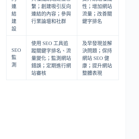
連
繫；創建吸引反向
性；增加網站
結
連結的內容；參與
流量；改善關
建
行業論壇和社群
鍵字排名
設
使用 SEO 工具追
及早發現並解
SEO
蹤關鍵字排名、流
決問題；保持
監
量變化；監測網站
網站 SEO 健
測
錯誤；定期進行網
康；提升網站
站審核
整體表現