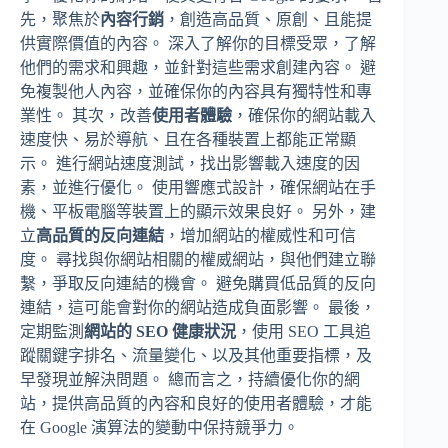
先，聚焦於
內容行銷
，創造高品質、原創、且能提
供實際價值的內容。 深入了解你的目標受眾，了解
他們的需求和興趣，並針對這些需求創建內容。 避
免複製他人內容，並確保你的內容具有獨特性和專
業性。 其次，改善
使用者體驗
，確保你的網站載入
速度快、易於導航、且在各種裝置上都能正常顯
示。 進行網站速度測試，找出影響載入速度的因
素，並進行優化。 使用響應式設計，確保網站在手
機、平板電腦等裝置上的顯示效果良好。 另外，建
立
高品質的反向連結
，增加網站的權威性和可信
度。 尋找與你網站相關的權威網站，與他們建立聯
繫，爭取反向連結的機會。 避免購買低品質的反向
連結，這可能會對你的網站造成負面影響。 最後，
定期監測
網站的 SEO 健康狀況
，使用 SEO 工具追
蹤關鍵字排名、流量變化、以及其他重要指標，及
早發現並解決問題。 總而言之，持續優化你的網
站，提供高品質的內容和良好的使用者體驗，才能
在 Google 演算法的變動中保持競爭力。