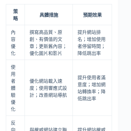
策
具體措施
預期效果
略
內
撰寫高品質、原
提升網站排
容
創、有價值的文
名；增加使用
優
章；更新舊內容；
者停留時間；
化
優化圖片和影片
降低跳出率
使
用
提升使用者滿
者
優化網站載入速
意度；增加網
體
度；使用響應式設
站轉換率；降
驗
計；改善網站導航
低跳出率
優
化
反
向
與權威網站建立聯
提升網站權威