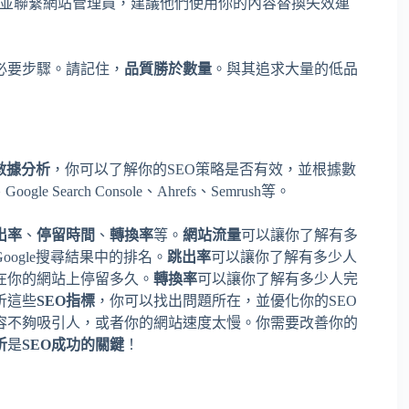
並聯繫網站管理員，建議他們使用你的內容替換失效連
必要步驟。請記住，
品質勝於數量
。與其追求大量的低品
數據分析
，你可以了解你的SEO策略是否有效，並根據數
Google Search Console、Ahrefs、Semrush等。
出率
、
停留時間
、
轉換率
等。
網站流量
可以讓你了解有多
ogle搜尋結果中的排名。
跳出率
可以讓你了解有多少人
在你的網站上停留多久。
轉換率
可以讓你了解有多少人完
析這些
SEO指標
，你可以找出問題所在，並優化你的SEO
容不夠吸引人，或者你的網站速度太慢。你需要改善你的
析
是
SEO成功的關鍵
！