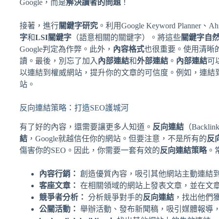
Google，而是
解決讀者的問題
！
接著，進行
關鍵字研究
。利用Google Keyword Plann
字
和
LSI關鍵字
（語意相關的關鍵字）。將這些
關鍵字自
Google判定為作弊。此外，
內容格式
也很重要。使用清晰
讀。最後，別忘了加入
內部連結
和
外部連結
。
內部連結
可
以連結到權威網站，提升你的文章的可信度。例如，連結到像是
站。
反向連結策略：打造SEO護城河
有了好的內容，還需要讓更多人知道。
反向連結
（Back
結
，Google就越信任你的網站。但要注意，不是所有的
反
傷害你的SEO。因此，你需要一套有效的
反向連結策略
。
內容行銷：
創造優質內容，吸引其他網站主動連結
客座文章：
在相關領域的網站上發表文章，並在文
競爭者分析：
分析競爭對手的
反向連結
，找出他們
公關活動：
舉辦活動、發布新聞稿，吸引媒體報導