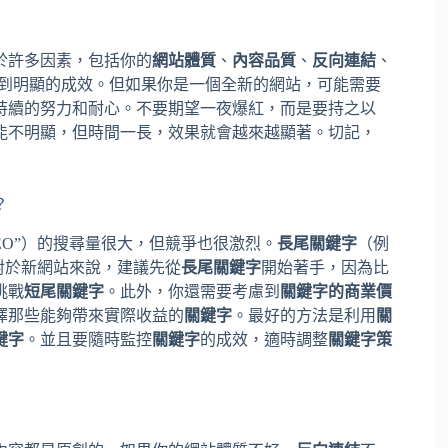
於許多因素，包括你的
網站體質
、
內容品質
、
反向連結
、
看到明顯的成效。但如果你是一個全新的網站，可能需要
持續的努力和耐心。不要期望一夜爆紅，而是要持之以
能不明顯，但時間一長，效果就會越來越顯著。切記，
？
SEO”）的搜尋量很大，但競爭也很激烈。
長尾關鍵字
（例
對於新網站來說，建議先從
長尾關鍵字
開始著手，因為比
挑戰
短尾關鍵字
。此外，你還需要考慮到
關鍵字的商業價
擇那些能夠帶來實際收益的
關鍵字
。最好的方法是利用
關
鍵字
。並且要隨時監控
關鍵字
的成效，適時調整
關鍵字策