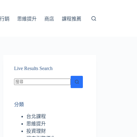
行銷
思維提升
商店
課程推薦
Live Results Search
找
不
分類
到
符
台北課程
合
思維提升
條
投資理財
件