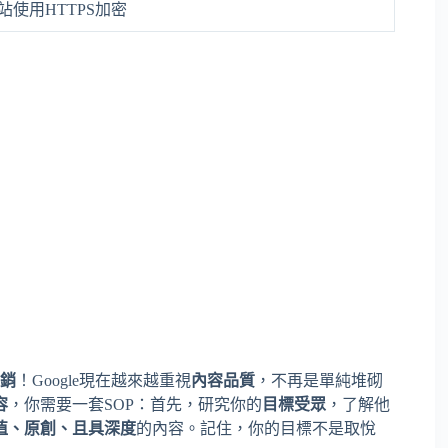
站使用HTTPS加密
銷
！Google現在越來越重視
內容品質
，不再是單純堆砌
容
，你需要一套SOP：首先，研究你的
目標受眾
，了解他
值、原創、且具深度
的內容。記住，你的目標不是取悅