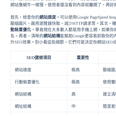
網站像蝸牛一樣慢，使用者還沒看到內容就離開了，再好
首先，檢查你的
網站速度
。可以使用Google PageSpe
壓縮圖片、啟用瀏覽器快取、減少HTTP請求等。其次，
動裝置優化
。畢竟現在大多數人都是用手機上網，如果你的
名。再者，清晰的
網站結構
能幫助Google更容易抓取你
升SEO效果。別小看這些細節，它們可是決定你網站SEO
SEO健檢項目
重要性
網站速度
極高
壓縮圖
行動裝置優化
極高
使用響
網站結構
高
建立清
網址結構
中
簡潔易