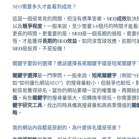
SEO需要多久才能看到成效？
這是一個很常見的問題，但沒有標準答案。
SEO成效
取決
以及
競爭程度
。一般來說，至少需要3-6個月的時間才能
更長的時間。更重要的是，
SEO
是一個長期的過程，需要
恆，才能獲得
長期的SEO效益
。如同滾雪球效應，前期可
SEO
是投資，不是投機！
關鍵字要如何選擇？應該選擇長尾關鍵字還是短尾關鍵字
關鍵字選擇
是一門學問。一般來說，
短尾關鍵字
（例如“
如“如何優化網站SEO”）的搜尋量較小，但競爭也較低。
較容易獲得排名。當你的網站累積一定的權重後，再開始
值
。有些
關鍵字
的搜尋量很大，但轉換率很低。你需要選
鍵字研究工具
，找出同時具備高搜尋量和高商業價值的
關
略
。
我的網站內容都是原創的，為什麼排名還是很差？