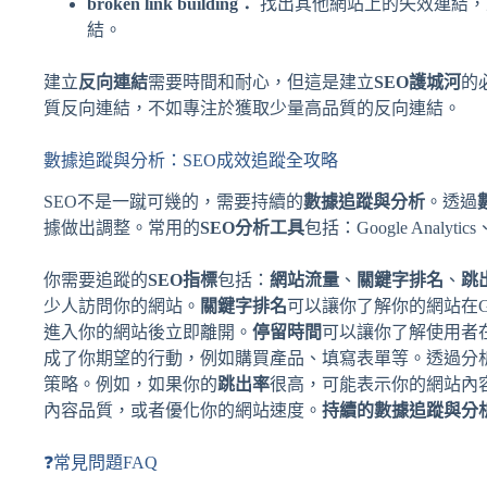
broken link building：
找出其他網站上的失效連結，
結。
建立
反向連結
需要時間和耐心，但這是建立
SEO護城河
的
質反向連結，不如專注於獲取少量高品質的反向連結。
數據追蹤與分析：SEO成效追蹤全攻略
SEO不是一蹴可幾的，需要持續的
數據追蹤與分析
。透過
據做出調整。常用的
SEO分析工具
包括：Google Analytics、
你需要追蹤的
SEO指標
包括：
網站流量
、
關鍵字排名
、
跳
少人訪問你的網站。
關鍵字排名
可以讓你了解你的網站在Go
進入你的網站後立即離開。
停留時間
可以讓你了解使用者
成了你期望的行動，例如購買產品、填寫表單等。透過分
策略。例如，如果你的
跳出率
很高，可能表示你的網站內
內容品質，或者優化你的網站速度。
持續的數據追蹤與分
❓常見問題FAQ