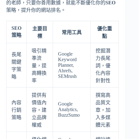
的老師，只要你善用數據，就能不斷優化你的
SEO
策略，提升你的網站排名。
SEO
主要目
優化重
常用工具
策略
標
點
吸引精
挖掘潛
Google
長尾
準流
力長尾
Keyword
關鍵
Planner,
量，提
詞，優
字策
Ahrefs,
高轉換
化內容
SEMrush
略
率
針對性
提供有
撰寫高
內容
價值內
品質文
Google
Analytics,
行銷
容，建
章，加
BuzzSumo
策略
立品牌
入多媒
權威
體元素