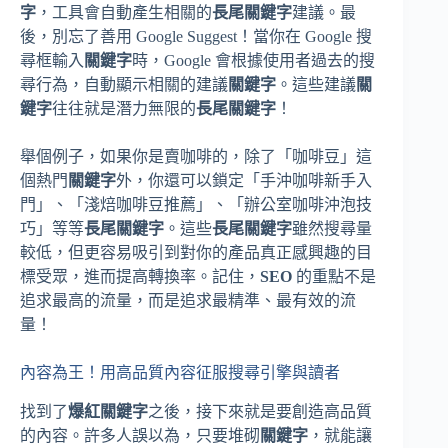
字
，工具會自動產生相關的
長尾關鍵字
建議。最
後，別忘了善用 Google Suggest！當你在 Google 搜
尋框輸入
關鍵字
時，Google 會根據使用者過去的搜
尋行為，自動顯示相關的建議
關鍵字
。這些建議
關
鍵字
往往就是潛力無限的
長尾關鍵字
！
舉個例子，如果你是賣咖啡的，除了「咖啡豆」這
個熱門
關鍵字
外，你還可以鎖定「手沖咖啡新手入
門」、「淺焙咖啡豆推薦」、「辦公室咖啡沖泡技
巧」等等
長尾關鍵字
。這些
長尾關鍵字
雖然搜尋量
較低，但更容易吸引到對你的產品真正感興趣的目
標受眾，進而提高轉換率。記住，
SEO
的重點不是
追求最高的流量，而是追求最精準、最有效的流
量！
內容為王！用高品質內容征服搜尋引擎與讀者
找到了
爆紅關鍵字
之後，接下來就是要創造高品質
的內容。許多人誤以為，只要堆砌
關鍵字
，就能讓