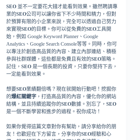
SEO
並不一定要花大錢才能看到效果。雖然聘請專
業的
SEO
公司可以讓你省下不少時間和精力，但對
於預算有限的小企業來說，完全可以透過自己努力
來實現
SEO
的目標。你可以從免費的
SEO
工具開
始，例如 Google Keyword Planner、Google
Analytics、Google Search Console等等。同時，你可
以專注於創造高品質的內容、建立內部連結、積極
參與社群媒體，這些都是免費且有效的
SEO
策略。
記住，
SEO
是一個長期的投資，只要你堅持下去，
一定能看到效果。
想要
SEO
業績翻倍嗎？現在就開始行動吧！挖掘你
的
爆紅關鍵字
，打造高品質的內容，優化你的網站
結構，並且持續追蹤你的
SEO
數據。別忘了，
SEO
是一個不斷學習和進步的過程。祝你成功！
如果你覺得這篇文章對你有幫助，請分享給你的朋
友！也歡迎在下方留言，分享你的
SEO
經驗和心