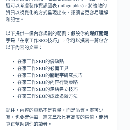
還可以考慮製作資訊圖表 (infographics)，將複雜的
資訊以視覺化的方式呈現出來，讓讀者更容易理解
和記憶。
以下提供一個內容規劃的範例：假設你的
爆紅關鍵
字
是「在家工作
SEO
技巧」，你可以撰寫一篇包含
以下內容的文章：
在家工作
SEO
的優缺點
在家工作
SEO
的必備工具
在家工作
SEO
的
關鍵字
研究技巧
在家工作
SEO
的內容行銷策略
在家工作
SEO
的連結建立技巧
在家工作
SEO
的成效追蹤方法
記住，內容的重點不是數量，而是品質。寧可少
寫，也要確保每一篇文章都具有高度的價值，能夠
真正幫助到你的讀者。