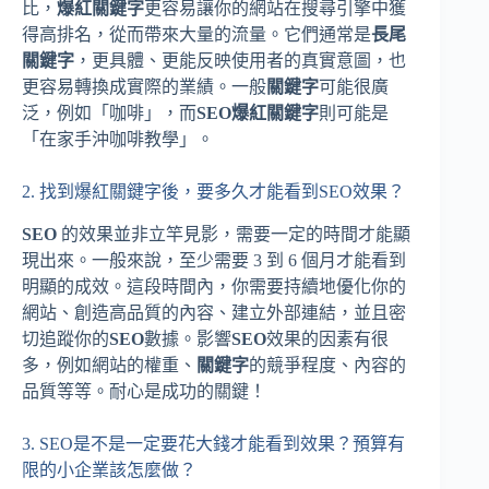
比，
爆紅關鍵字
更容易讓你的網站在搜尋引擎中獲
得高排名，從而帶來大量的流量。它們通常是
長尾
關鍵字
，更具體、更能反映使用者的真實意圖，也
更容易轉換成實際的業績。一般
關鍵字
可能很廣
泛，例如「咖啡」，而
SEO爆紅關鍵字
則可能是
「在家手沖咖啡教學」。
2. 找到爆紅關鍵字後，要多久才能看到SEO效果？
SEO
的效果並非立竿見影，需要一定的時間才能顯
現出來。一般來說，至少需要 3 到 6 個月才能看到
明顯的成效。這段時間內，你需要持續地優化你的
網站、創造高品質的內容、建立外部連結，並且密
切追蹤你的
SEO
數據。影響
SEO
效果的因素有很
多，例如網站的權重、
關鍵字
的競爭程度、內容的
品質等等。耐心是成功的關鍵！
3. SEO是不是一定要花大錢才能看到效果？預算有
限的小企業該怎麼做？