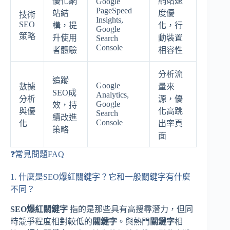
優化網
網站速
Google
PageSpeed
站結
度優
技術
Insights,
SEO
構，提
化，行
Google
策略
升使用
動裝置
Search
Console
者體驗
相容性
分析流
追蹤
Google
數據
量來
SEO成
Analytics,
分析
源，優
Google
效，持
與優
化高跳
Search
續改進
Console
化
出率頁
策略
面
❓常見問題FAQ
1. 什麼是SEO爆紅關鍵字？它和一般關鍵字有什麼
不同？
SEO爆紅關鍵字
指的是那些具有高搜尋潛力，但同
時競爭程度相對較低的
關鍵字
。與熱門
關鍵字
相