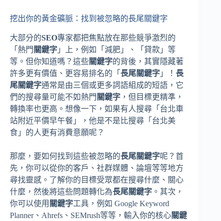
挖出你的黃金礦脈：找到被忽略的長尾關鍵字
大部分的
SEO
專家都把焦點放在那些競爭激烈的
「熱門
關鍵字
」上，例如「減肥」、「貸款」等
等。但你知道嗎？這些
關鍵字
的背後，其實隱藏著
許多更有價值、更容易排名的「
長尾關鍵字
」！
長
尾關鍵字
通常是由三個或更多詞語組成的短語，它
們的搜尋量可能不如熱門
關鍵字
，但目標更精準，
轉換率也更高。想像一下，如果有人搜尋「台北車
站附近平價早午餐」，他是不是比搜尋「台北美
食」的人更有消費意願呢？
那麼，要如何找到這些被忽略的
長尾關鍵字
呢？首
先，你可以從你的客戶、社群媒體、論壇等等地方
尋找靈感。了解你的目標受眾都在搜尋什麼、關心
什麼，然後將這些問題轉化為
長尾關鍵字
。其次，
你可以使用
關鍵字
工具，例如 Google Keyword
Planner、Ahrefs、SEMrush等等，輸入你的核心
關鍵