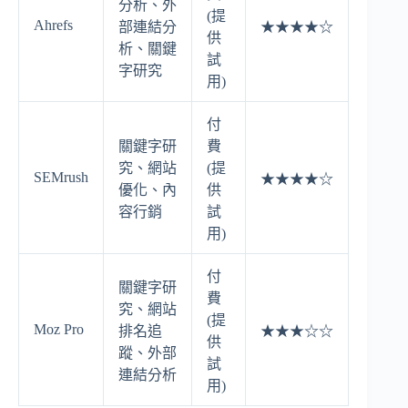
分析、外
(提
Ahrefs
部連結分
★★★★☆
供
析、關鍵
試
字研究
用)
付
關鍵字研
費
究、網站
(提
SEMrush
★★★★☆
優化、內
供
容行銷
試
用)
付
關鍵字研
費
究、網站
(提
Moz Pro
排名追
★★★☆☆
供
蹤、外部
試
連結分析
用)