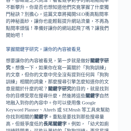
容，卻總是乏人問津？看著競爭對手的網站點閱率
不斷攀升，你是否也想知道他們究竟掌握了什麼獨
門秘訣？別擔心，這篇文章將揭開SEO衝高點閱率
的神秘面紗，讓你也能輕鬆提升網站流量，不再為
點閱率煩惱！準備好讓你的網站起飛了嗎？讓我們
開始吧！
掌握關鍵字研究，讓你的內容被看見
想要讓你的內容被看見，第一步就是做好
關鍵字研
究
。想像一下，如果你在寫一篇關於「狗狗訓練」
的文章，但你的文章中完全沒有提到任何與「狗狗
訓練」相關的詞彙，那麼搜尋引擎怎麼知道你的文
章是關於什麼的呢？
關鍵字研究
的目的，就是找到
你的目標受眾在搜尋什麼，然後將這些
關鍵字
自然
地融入到你的內容中。你可以使用像 Google
Keyword Planner、Ahrefs 或 SEMrush 等工具來幫助
你找到相關的
關鍵字
。重點是要找到那些搜尋量
高，但競爭度低的
長尾關鍵字
。例如，「幼犬如廁
訓練時間表」可能比單純的「狗狗訓練」更容易讓