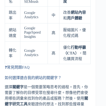
名
度
SEMrush
跳出
改善
網站內容
Google
中
Analytics
率
和
用戶體驗
Google
網站
壓縮圖片，優
PageSpeed
高
速度
化程式碼
Insights
優化
行動呼籲
轉化
Google
高
（CTA）
，簡
Analytics
率
化購買流程
❓常見問題FAQ
如何選擇適合我的網站的關鍵字？
選擇
關鍵字
是一個需要策略思考的過程。首先，你
需要了解你的目標受眾在搜尋什麼。想像他們會使
用哪些詞彙來找到你的產品或服務？然後，使用
關
鍵字研究工具
來驗證你的想法，找到那些搜尋量