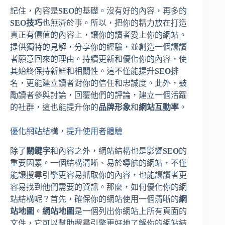
記住，內容是
SEO
的基礎。沒有好的內容，再多的
SEO技巧
也無濟於事。所以，把你的精力放在打造
真正有價值的內容上，讓你的讀者愛上你的網站。
提供獨特的見解，分享你的經驗，並創造一個讓讀
者願意回來的理由。持續更新和優化你的內容，使
其始終保持新鮮和相關性。這不僅能提升
SEO
排
名，更能建立讀者對你的信任和忠誠度。此外，鼓
勵讀者參與討論，回覆他們的評論，建立一個活躍
的社群，這也能提升你的
品牌形象
和
網站互動率
。
優化網站結構，提升使用者體驗
除了
關鍵字
和內容之外，網站結構也是影響
SEO
的
重要因素。一個結構清晰、易於導航的網站，不僅
能讓搜尋引擎更容易抓取你的內容，也能讓讀者更
容易找到他們需要的資訊。那麼，如何優化你的網
站結構呢？首先，確保你的網站使用一個清晰的
網
站地圖
。
網站地圖
是一個列出你網站上所有頁面的
文件，它可以幫助搜尋引擎更好地了解你的網站結