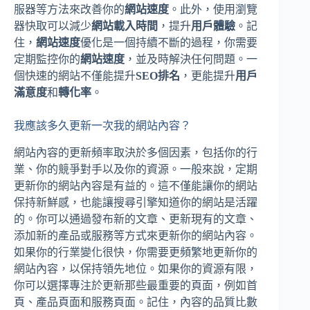
服器等方法來改善你的
網站速度
。此外，使用瀏覽
器快取可以減少
網站載入時間
，提升
用戶體驗
。記
住，
網站速度
優化是一個持續不斷的過程，你需要
定期監控你的
網站速度
，並及時解決任何問題。一
個快速的網站不僅能提升
SEO排名
，更能提升
用戶
滿意度
和
轉化率
。
我應該多久更新一次我的網站內容？
網站內容的更新頻率取決於多個因素，包括你的行
業、你的競爭對手以及你的資源。一般來說，定期
更新你的網站內容是有益的。這不僅能讓你的網站
保持新鮮感，也能讓搜尋引擎知道你的網站是活躍
的。你可以通過發布新的文章、更新現有的文章、
添加新的產品或服務等方式來更新你的網站內容。
如果你的行業變化很快，你需要更頻繁地更新你的
網站內容，以保持領先地位。如果你的資源有限，
你可以選擇專注於更新那些最重要的頁面，例如首
頁、產品頁面和服務頁面。記住，內容的品質比數