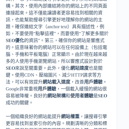
構。其次，使用內部連結將你的網站上的不同頁面
連接起來。這不僅能讓讀者更容易找到相關的資
訊，也能幫助搜尋引擎更好地理解你的網站的主
題。確保連結文字（anchor text）具有描述性，例
如，不要使用“點擊這裡”，而要使用“了解更多關於
SEO優化
的資訊”。第三，確保你的網站是響應式
的。這意味著你的網站可以在任何設備上（包括電
腦、手機和平板電腦）正常顯示。由於現在越來越
多的人使用手機瀏覽網站，所以響應式設計對於
SEO
來說至關重要。此外，優化
網站速度
也是關
鍵。使用CDN、壓縮圖片、減少HTTP請求等方
法，可以有效提升
網站載入速度
，改善
用戶體驗
。
Google非常重視
用戶體驗
，一個載入緩慢的網站很
容易被降權。良好的
網站架構
和
使用者體驗
是
SEO
成功的關鍵。
一個組織良好的網站能提升
網站權重
，讓搜尋引擎
更容易找到並索引你的內容。規劃清晰的分類和標