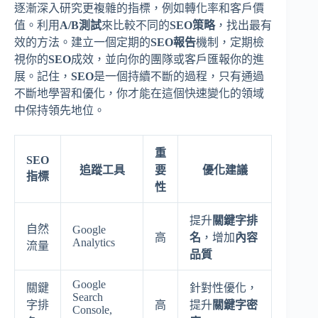
逐漸深入研究更複雜的指標，例如轉化率和客戶價
值。利用
A/B測試
來比較不同的
SEO策略
，找出最有
效的方法。建立一個定期的
SEO報告
機制，定期檢
視你的
SEO
成效，並向你的團隊或客戶匯報你的進
展。記住，
SEO
是一個持續不斷的過程，只有通過
不斷地學習和優化，你才能在這個快速變化的領域
中保持領先地位。
重
SEO
追蹤工具
要
優化建議
指標
性
提升
關鍵字排
自然
Google
高
名
，增加
內容
Analytics
流量
品質
Google
關鍵
針對性優化，
Search
字排
高
提升
關鍵字密
Console,