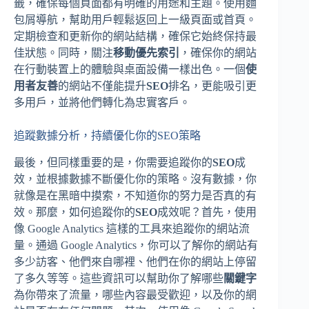
籤，確保每個頁面都有明確的用途和主題。使用麵
包屑導航，幫助用戶輕鬆返回上一級頁面或首頁。
定期檢查和更新你的網站結構，確保它始終保持最
佳狀態。同時，關注
移動優先索引
，確保你的網站
在行動裝置上的體驗與桌面設備一樣出色。一個
使
用者友善
的網站不僅能提升
SEO
排名，更能吸引更
多用戶，並將他們轉化為忠實客戶。
追蹤數據分析，持續優化你的SEO策略
最後，但同樣重要的是，你需要追蹤你的
SEO
成
效，並根據數據不斷優化你的策略。沒有數據，你
就像是在黑暗中摸索，不知道你的努力是否真的有
效。那麼，如何追蹤你的
SEO
成效呢？首先，使用
像 Google Analytics 這樣的工具來追蹤你的網站流
量。通過 Google Analytics，你可以了解你的網站有
多少訪客、他們來自哪裡、他們在你的網站上停留
了多久等等。這些資訊可以幫助你了解哪些
關鍵字
為你帶來了流量，哪些內容最受歡迎，以及你的網