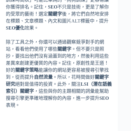
你獲得排名。記住，
SEO
不只是技術，更是了解你
的受眾的藝術！選定
關鍵字
後，將它們自然地安排
在標題、文章標題、內文和圖片ALT標籤中，提升
SEO優化
效果。
除了工具之外，你還可以通過觀察競爭對手的網
站，看看他們使用了哪些
關鍵字
。但不要只是照
抄，要找出他們沒有涵蓋到的地方，然後利用這些
差異來創建更優質的內容。記住，原創性是王道！
好的
關鍵字策略
能讓你的網站更容易被搜尋引擎找
到，從而提升
自然流量
。所以，花時間做好
關鍵字
研究
絕對是值得的投資。此外，關注
LSI（潛在語義
索引）關鍵字
，這些與你的主題相關的詞彙能幫助
搜尋引擎更準確地理解你的內容，進一步提升
SEO
表現。