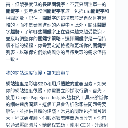
高，但競爭度低的
長尾關鍵字
。不要只關注單一的
關鍵字
，要考慮整個
關鍵字
家族，包括
LSI關鍵字
和
相關詞彙。記住，
關鍵字
的選擇應該是自然且有邏
輯的，而不是硬塞進你的內容中。此外，關注
關鍵
字趨勢
，了解哪些
關鍵字
正在變得越來越受歡迎，
並及時調整你的
關鍵字策略
。選擇
關鍵字
是一個持
續不斷的過程，你需要定期檢視和更新你的
關鍵字
列表
，以確保它們始終與你的目標受眾的需求保持
一致。
我的網站速度很慢，該怎麼辦？
網站速度
是影響
SEO
和
用戶體驗
的重要因素。如果
你的網站速度很慢，你需要立即採取行動。首先，
使用 Google PageSpeed Insights 這樣的工具來診斷你
的網站速度問題。這個工具會告訴你哪些問題需要
解決，並提供具體的建議。常見的問題包括圖片過
大、程式碼臃腫、伺服器響應時間過長等等。你可
以通過壓縮圖片、精簡程式碼、使用 CDN、升級伺