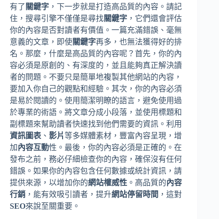
有了
關鍵字
，下一步就是打造高品質的內容。請記
住，搜尋引擎不僅僅是尋找
關鍵字
，它們還會評估
你的內容是否對讀者有價值。一篇充滿錯誤、毫無
意義的文章，即使
關鍵字
再多，也無法獲得好的排
名。那麼，什麼是高品質的內容呢？首先，你的內
容必須是原創的、有深度的，並且能夠真正解決讀
者的問題。不要只是簡單地複製其他網站的內容，
要加入你自己的觀點和經驗。其次，你的內容必須
是易於閱讀的。使用簡潔明瞭的語言，避免使用過
於專業的術語。將文章分成小段落，並使用標題和
副標題來幫助讀者快速找到他們需要的資訊。利用
資訊圖表
、
影片
等多媒體素材，豐富內容呈現，增
加
內容互動
性。最後，你的內容必須是正確的。在
發布之前，務必仔細檢查你的內容，確保沒有任何
錯誤。如果你的內容包含任何數據或統計資訊，請
提供來源，以增加你的
網站權威性
。高品質的
內容
行銷
，能有效吸引讀者，提升
網站停留時間
，這對
SEO
來說至關重要。