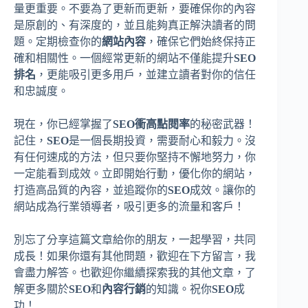
量更重要。不要為了更新而更新，要確保你的內容
是原創的、有深度的，並且能夠真正解決讀者的問
題。定期檢查你的
網站內容
，確保它們始終保持正
確和相關性。一個經常更新的網站不僅能提升
SEO
排名
，更能吸引更多用戶，並建立讀者對你的信任
和忠誠度。
現在，你已經掌握了
SEO衝高點閱率
的秘密武器！
記住，
SEO
是一個長期投資，需要耐心和毅力。沒
有任何速成的方法，但只要你堅持不懈地努力，你
一定能看到成效。立即開始行動，優化你的網站，
打造高品質的內容，並追蹤你的
SEO
成效。讓你的
網站成為行業領導者，吸引更多的流量和客戶！
別忘了分享這篇文章給你的朋友，一起學習，共同
成長！如果你還有其他問題，歡迎在下方留言，我
會盡力解答。也歡迎你繼續探索我的其他文章，了
解更多關於
SEO
和
內容行銷
的知識。祝你
SEO
成
功！