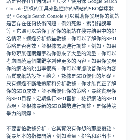
站是否存在任何問題。其次，使用像 Google Search
Console 這樣的工具來監控你的網站的
SEO
健康狀
況。Google Search Console 可以幫助你發現你的網站
是否存在任何技術問題，例如死鏈、索引錯誤等
等。它還可以讓你了解你的網站在搜尋結果中的排
名情況。通過分析這些數據，你可以了解你的
SEO
策略是否有效，並根據需要進行調整。例如，如果
你發現某個
關鍵字
為你帶來了大量的流量，你可以
考慮圍繞這個
關鍵字
創建更多的內容。如果你發現
你的網站的跳出率很高，你可以考慮改善你的內容
品質或網站設計。總之，數據是
SEO
優化的基礎。
只有通過不斷地追蹤和分析數據，你才能真正了解
你的
SEO
成效，並不斷優化你的策略，最終實現你
的
SEO
目標。定期進行
SEO審計
，檢視網站的
SEO
表現，並根據最新的
SEO趨勢
進行調整，是保持競
爭力的關鍵。
不要害怕數據分析，它其實沒有你想的那麼複雜。
從最基本的指標開始，例如流量、排名和跳出率，