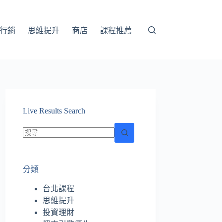
行銷
思維提升
商店
課程推薦
Live Results Search
找
不
分類
到
符
台北課程
合
思維提升
條
投資理財
件