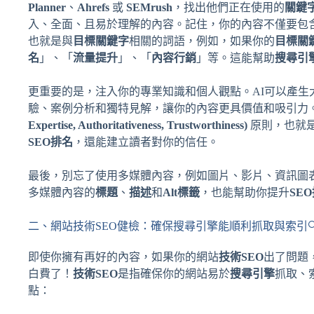
Planner
、
Ahrefs
或
SEMrush
，找出他們正在使用的
關鍵
入、全面、且易於理解的內容。記住，你的內容不僅要包
也就是與
目標關鍵字
相關的詞語，例如，如果你的
目標關
名
」、「
流量提升
」、「
內容行銷
」等。這能幫助
搜尋引
更重要的是，注入你的專業知識和個人觀點。AI可以產
驗、案例分析和獨特見解，讓你的內容更具價值和吸引力
Expertise, Authoritativeness, Trustworthiness)
原則，也就
SEO排名
，還能建立讀者對你的信任。
最後，別忘了使用多媒體內容，例如圖片、影片、資訊圖
多媒體內容的
標題
、
描述
和
Alt標籤
，也能幫助你提升
SE
二、網站技術SEO健檢：確保搜尋引擎能順利抓取與索引
即使你擁有再好的內容，如果你的網站
技術SEO
出了問題
白費了！
技術SEO
是指確保你的網站易於
搜尋引擎
抓取、
點：