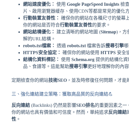
網站速度優化：
使用
Google PageSpeed Insights
檢查
片、啟用瀏覽器緩存、使用CDN等都是常見的優化
行動裝置友善性：
確保你的網站在各種尺寸的螢幕
你的網站是否符合
行動裝置友善性
的要求。
網站結構優化：
建立清晰的網站地圖 (
Sitemap
)，方
解的URL結構。
robots.txt檔案：
透過
robots.txt
檔案告訴
搜尋引擎
哪
HTTPS安全協定：
確保你的網站使用
HTTPS
安全
結構化資料標記：
使用
Schema.org
提供的結構化資
品、食譜等。這能幫助
搜尋引擎
更好地理解你的內容
定期檢查你的網站
技術SEO
，並及時修復任何問題，才能
三、強化連結建立策略：獲取高品質的反向連結💪
反向連結
(Backlinks) 仍然是影響
SEO排名
的重要因素之一
你的網站也具有價值和可信度。然而，單純追求
反向連結
性
。