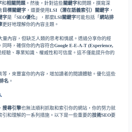
字
和
相關問題
。然後，針對這些
關鍵字
和問題，撰寫深
含
目標關鍵字
，還要使用
LSI（潛在語義索引）關鍵字
，
鍵字
是「
SEO優化
」，那麼
LSI關鍵字
可能包括「
網站排
擎
更好地理解你的內容主題。
生大量內容，但缺乏人類的思考和情感。透過分享你的經
。同時，確保你的內容符合
Google E-E-A-T (Experience,
是經驗、專業知識、權威性和可信度。這不僅能提升你的
表等，來豐富你的內容，增加讀者的閱讀體驗。優化這些
O排名
。

，
搜尋引擎
也無法順利抓取和索引你的網站，你的努力就
索引和理解的一系列措施。以下是一些重要的
技術SEO
要