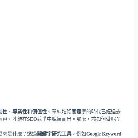
創性
、
專業性
和
價值性
。單純堆砌
關鍵字
的時代已經過去
內容，才能在
SEO
競爭中脫穎而出。那麼，該如何做呢？
需求是什麼？透過
關鍵字研究工具
，例如
Google Keyword