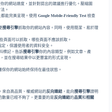
你的網站速度，並針對提出的建議進行優化。壓縮圖
方法。
上都能完美呈現。使用
Google Mobile-Friendly Test
檢查
便
搜尋引擎
抓取你的網站內容。同時，使用簡潔、易於理
些頁面可以抓取，哪些頁面不應該抓取。
協定，保護使用者的資料安全。
料標記，告訴
搜尋引擎
你的內容類型，例如文章、產
，並在搜尋結果中以更豐富的形式呈現。
確保你的網站始終保持在最佳狀態。
。來自高品質、權威網站的
反向連結
，能向
搜尋引擎
證明
的數量已經不夠了，更重要的是
反向連結
的
品質
和
相關