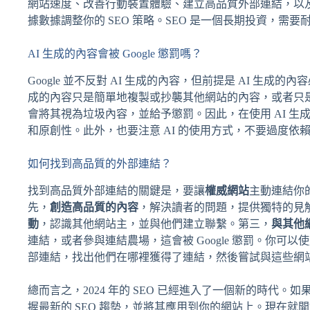
網站速度、改善行動裝置體驗、建立高品質外部連結，以
據數據調整你的 SEO 策略。SEO 是一個長期投資，需要
AI 生成的內容會被 Google 懲罰嗎？
Google 並不反對 AI 生成的內容，但前提是 AI 生成的內
成的內容只是簡單地複製或抄襲其他網站的內容，或者只是為
會將其視為垃圾內容，並給予懲罰。因此，在使用 AI 生
和原創性。此外，也要注意 AI 的使用方式，不要過度依
如何找到高品質的外部連結？
找到高品質外部連結的關鍵是，要讓
權威網站
主動連結你
先，
創造高品質的內容
，解決讀者的問題，提供獨特的見
動
，認識其他網站主，並與他們建立聯繫。第三，
與其他
連結，或者參與連結農場，這會被 Google 懲罰。你可以使用
部連結，找出他們在哪裡獲得了連結，然後嘗試與這些網
總而言之，2024 年的 SEO 已經進入了一個新的時代。
握最新的 SEO 趨勢，並將其應用到你的網站上。現在就開