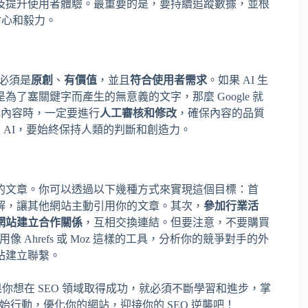
及提升使用者體驗。最重要的是，要持續追蹤數據，並根
耐心和毅力。
容必須是
原創
、
有價值
，並且
符合使用者需求
。如果 AI 生
了塞關鍵字而產生的無意義的文字，那麼 Google 就
成內容時，一定要進行
人工審核和修改
，確保內容的品質
賴 AI，要始終保持人類的判斷和創造力。
的文章。你可以透過以下幾種方式來實現這個目標：首
解，讓其他網站主動引用你的文章。其次，
參加行業活
網站建立合作關係
，互相交換連結。但要注意，不要購買
像 Ahrefs 或 Moz 這樣的工具，分析你的競爭對手的外
站建立聯繫。
如果你想在 SEO 領域取得成功，就必須不斷學習和進步，掌
始行動，優化你的網站，迎接你的 SEO 逆襲吧！