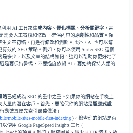
用 AI 工具來
生成內容
、
優化標題
、
分析關鍵字
，甚
還是需要人工審核和修改，確保內容的
原創性
和
品質
。你
作工具，快速產生文章初稿，再進行修改和潤飾。此外，AI 也可以幫
SEO 策略。例如，你可以使用 Surfer SEO 這個
度是多少，以及文章的結構如何。這可以幫助你更好地了
的還是要保持警惕，不要過度依賴 AI，要始終保持人類的
策略
已經成為 SEO 的重中之重。如果你的網站在手機上
失大量的潛在客戶。首先，要確保你的網站是
響應式設
的行動裝置優先索引最佳做法 (
ile/mobile-sites-mobile-first-indexing
)，檢查你的網站是否
使用 Google PageSpeed Insights 工具 (
要優化的項目。例如，壓縮圖片、減少 HTTP 請求、啟