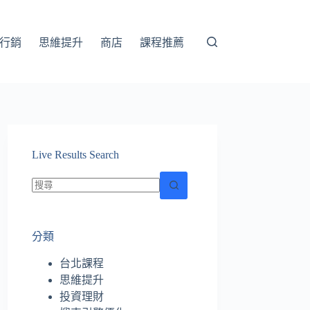
行銷
思維提升
商店
課程推薦
Live Results Search
找
不
分類
到
符
台北課程
合
思維提升
條
投資理財
件