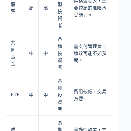
價格波動大，需
股
型
高
高
要較高的風險承
票
投
受能力。
資
者
各
共
種
需支付管理費，
同
中
中
投
績效可能不如預
基
資
期。
金
者
各
種
費用較低，交易
ETF
中
中
投
方便。
資
者
長
房
期
流動性較差，需