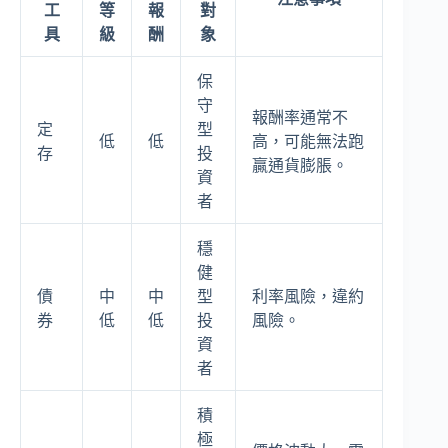
工
等
報
對
具
級
酬
象
保
守
報酬率通常不
定
型
低
低
高，可能無法跑
存
投
贏通貨膨脹。
資
者
穩
健
債
中
中
型
利率風險，違約
券
低
低
投
風險。
資
者
積
極