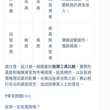
中
中
地
投
要較高的資金投
高
高
產
資
入。
者
高
加
風
密
極
極
險
價格波動劇烈，
貨
高
高
承
風險極高。
幣
受
者
請注意，這只是一個簡要的
投資工具比較
，實際的
風險和報酬會受到市場環境、投資標的、以及投資
策略等因素的影響。在做出投資決策之前，務必進
行充分的調查研究，並諮詢專業人士的意見。
❓常見問題FAQ
投資一定有風險嗎？