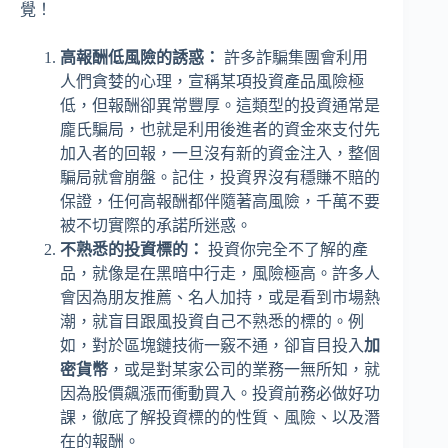
覺！
高報酬低風險的誘惑：
許多詐騙集團會利用
人們貪婪的心理，宣稱某項投資產品風險極
低，但報酬卻異常豐厚。這類型的投資通常是
龐氏騙局，也就是利用後進者的資金來支付先
加入者的回報，一旦沒有新的資金注入，整個
騙局就會崩盤。記住，投資界沒有穩賺不賠的
保證，任何高報酬都伴隨著高風險，千萬不要
被不切實際的承諾所迷惑。
不熟悉的投資標的：
投資你完全不了解的產
品，就像是在黑暗中行走，風險極高。許多人
會因為朋友推薦、名人加持，或是看到市場熱
潮，就盲目跟風投資自己不熟悉的標的。例
如，對於區塊鏈技術一竅不通，卻盲目投入
加
密貨幣
，或是對某家公司的業務一無所知，就
因為股價飆漲而衝動買入。投資前務必做好功
課，徹底了解投資標的的性質、風險、以及潛
在的報酬。