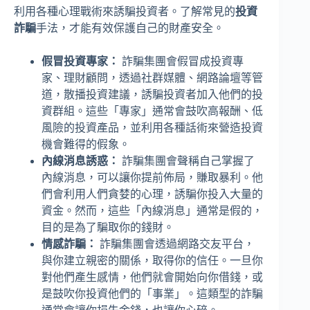
利用各種心理戰術來誘騙投資者。了解常見的
投資
詐騙
手法，才能有效保護自己的財產安全。
假冒投資專家：
詐騙集團會假冒成投資專
家、理財顧問，透過社群媒體、網路論壇等管
道，散播投資建議，誘騙投資者加入他們的投
資群組。這些「專家」通常會鼓吹高報酬、低
風險的投資產品，並利用各種話術來營造投資
機會難得的假象。
內線消息誘惑：
詐騙集團會聲稱自己掌握了
內線消息，可以讓你提前佈局，賺取暴利。他
們會利用人們貪婪的心理，誘騙你投入大量的
資金。然而，這些「內線消息」通常是假的，
目的是為了騙取你的錢財。
情感詐騙：
詐騙集團會透過網路交友平台，
與你建立親密的關係，取得你的信任。一旦你
對他們產生感情，他們就會開始向你借錢，或
是鼓吹你投資他們的「事業」。這類型的詐騙