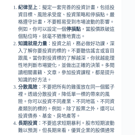
紀律至上
：擬定一套完善的投資計畫，包括投
資目標、風險承受度、投資策略和停損點。嚴
格遵守計畫，不要輕易受到市場波動的影響。
例如，你可以設定一個
停損點
，當股價跌破這
個點位時，就毫不猶豫地賣出。
知識就是力量
：投資之前，務必做好功課，深
入了解你要投資的標的。不要聽信謠言或盲目
跟風。當你對投資標的了解越深，你就越能理
性地判斷市場變化，並做出正確的決策。多閱
讀相關書籍、文章，參加投資課程，都是提升
知識的好方法。
分散風險
：不要把所有的雞蛋放在同一個籃子
裡。透過分散投資，降低單一標的帶來的風
險。你可以投資不同產業、不同地區、不同資
產類別的標的。例如，除了股票之外，還可以
投資債券、基金、房地產等。
長期投資
：不要追求短期暴利。股市短期波動
難以預測，但長期來看，優質企業的股價通常