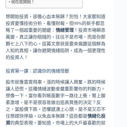
現在就開始！
想開始投資，卻擔心血本無歸？別怕！大家都知道
投資要懂技術分析、看懂財報，但99%的新手都忽
略了一個超重要的關鍵：
情緒管理
！投資市場瞬息
萬變，真正讓你賠錢的，往往不是市場，而是你那
顆七上八下的心。這篇文章就是要來揭露這個鮮為
人知的真相，讓你避開情緒陷阱，成為一個更理性
的投資人！
投資第一課：認識你的情緒怪獸
股市就像雲霄飛車，漲的時候讓人興奮，跌的時候
讓人恐慌。這種情緒波動會嚴重影響你的判斷力。
想像一下，當你看到帳面數字一路往上衝，腎上腺
素激增，是不是很容易做出追高買進的決定？反
之，當股價下跌，恐懼感湧上心頭，是不是又忍不
住想趕快停損，以免血本無歸？這些都是
情緒化投
資
的典型表現。要知道，市場上的大戶最喜歡的就