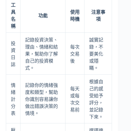
工
具
使用
注意事
功能
名
時機
項
稱
記錄投資決策、
誠實記
投
理由、情緒和結
每次
錄，不
資
果，幫助你了解
交易
要美化
日
自己的投資模
後
或隱
誌
式。
瞞。
根據自
情
記錄你的情緒強
每天
己的感
緒
度和類型，幫助
或每
受給予
計
你識別容易讓你
次交
評分，
分
做出錯誤決策的
易前
並記錄
表
情境。
下來。
壓
選擇適