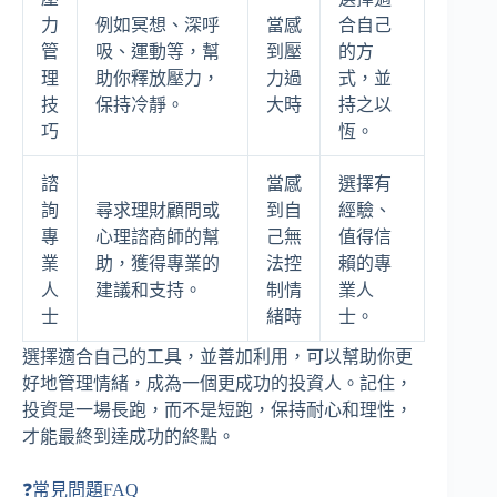
力
例如冥想、深呼
當感
合自己
管
吸、運動等，幫
到壓
的方
理
助你釋放壓力，
力過
式，並
技
保持冷靜。
大時
持之以
巧
恆。
諮
當感
選擇有
詢
尋求理財顧問或
到自
經驗、
專
心理諮商師的幫
己無
值得信
業
助，獲得專業的
法控
賴的專
人
建議和支持。
制情
業人
士
緒時
士。
選擇適合自己的工具，並善加利用，可以幫助你更
好地管理情緒，成為一個更成功的投資人。記住，
投資是一場長跑，而不是短跑，保持耐心和理性，
才能最終到達成功的終點。
❓常見問題FAQ