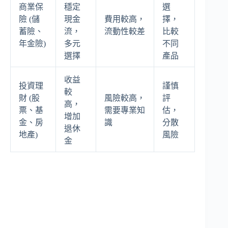
商業保
穩定
選
險 (儲
現金
費用較高，
擇，
蓄險、
流，
流動性較差
比較
年金險)
多元
不同
選擇
產品
收益
投資理
謹慎
較
財 (股
風險較高，
評
高，
票、基
需要專業知
估，
增加
金、房
識
分散
退休
地產)
風險
金