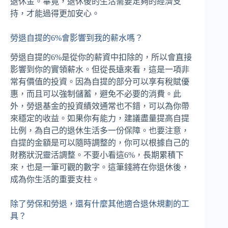
退休金。畢竟，退休後的生活需要足夠的經濟支
持，才能過得更加安心。
勞退自提的6%會影響到我的薪水嗎？
勞退自提的6%是從你的薪資中扣除的，所以會直接
影響到你的實領薪水。但從長遠來看，這是一項非
常有價值的投資。因為自提的部分可以享有稅賦優
惠，而且可以強制儲蓄，避免不必要的消費。此
外，勞退基金的投資績效通常也不錯，可以為你帶
來穩定的收益。如果你有能力，建議盡量提高自提
比例，為自己的退休生活多一份保障。也要注意，
自提的金額是可以隨時調整的，你可以根據自己的
財務狀況靈活調整。不要小看這6%，長期累積下
來，也是一筆可觀的數字。這筆錢將在你退休後，
成為你生活的重要支柱。
除了勞保和勞退，還有什麼其他適合退休規劃的工
具？