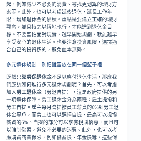
起，例如減少不必要的消費、尋找更划算的理財方
案等。此外，也可以考慮延後退休，延長工作年
限，增加退休金的累積。重點是要建立正確的理財
觀念，並且持之以恆地執行，才能達到退休金目
標。不要害怕面對現實，越早開始規劃，就能越早
享受安心的退休生活。也要注意投資風險，選擇適
合自己的投資標的，避免血本無歸。
多元退休規劃：別把雞蛋放在同一個籃子裡
既然只靠
勞保退休金
不足以應付退休生活，那麼我
們應該如何進行多元退休規劃呢？首先，可以考慮
加入
勞工退休金
（勞退自提），這是政府提供的另
一項退休保障。勞工退休金分為兩種：雇主提撥和
勞工自提。雇主每月會提撥員工薪資的6%到勞工退
休金專戶，而勞工也可以選擇自提，最高可以提撥
薪資的6%。自提的部分可以享有稅賦優惠，而且可
以強制儲蓄，避免不必要的消費。此外，也可以考
慮購買商業保險，例如儲蓄險、年金險等，這些保