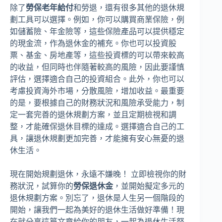
除了
勞保老年給付
和勞退，還有很多其他的退休規
劃工具可以選擇。例如，你可以購買商業保險，例
如儲蓄險、年金險等，這些保險產品可以提供穩定
的現金流，作為退休金的補充。你也可以投資股
票、基金、房地產等，這些投資標的可以帶來較高
的收益，但同時也伴隨著較高的風險，因此要謹慎
評估，選擇適合自己的投資組合。此外，你也可以
考慮投資海外市場，分散風險，增加收益。最重要
的是，要根據自己的財務狀況和風險承受能力，制
定一套完善的退休規劃方案，並且定期檢視和調
整，才能確保退休目標的達成。選擇適合自己的工
具，讓退休規劃更加完善，才能擁有安心無憂的退
休生活。
現在開始規劃退休，永遠不嫌晚！ 立即檢視你的財
務狀況，試算你的
勞保退休金
，並開始擬定多元的
退休規劃方案。別忘了，退休是人生另一個階段的
開始，讓我們一起為美好的退休生活做好準備！現
在就分享這篇文章給你的朋友，一起為退休生活努