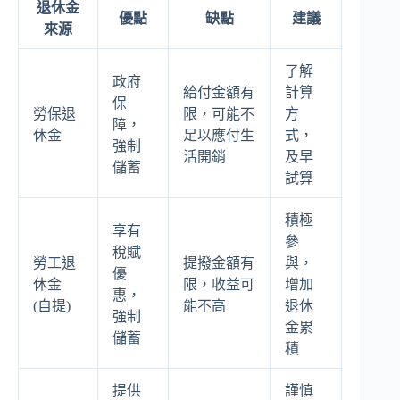
退休金
優點
缺點
建議
來源
了解
政府
給付金額有
計算
保
勞保退
限，可能不
方
障，
休金
足以應付生
式，
強制
活開銷
及早
儲蓄
試算
積極
享有
參
稅賦
勞工退
提撥金額有
與，
優
休金
限，收益可
增加
惠，
(自提)
能不高
退休
強制
金累
儲蓄
積
提供
謹慎