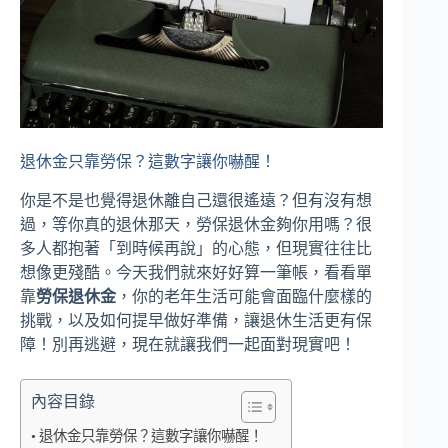
退休金只靠勞保？這數字讓你嚇醒！
你是不是也覺得退休離自己還很遙遠？但有沒有想
過，等你真的退休那天，勞保退休金夠你用嗎？很
多人都抱著「到時候再說」的心態，但現實往往比
想像更殘酷。今天我們就來好好算一筆帳，看看單
靠
勞保退休金
，你的老年生活可能會面臨什麼樣的
挑戰，以及如何提早做好準備，讓退休生活更有保
障！別再逃避，現在就讓我們一起面對現實吧！
內容目錄
退休金只靠勞保？這數字讓你嚇醒！