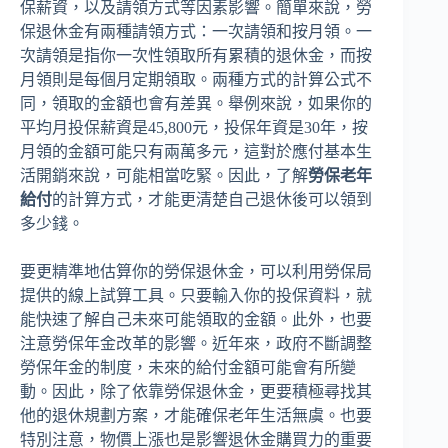
保薪資，以及請領方式等因素影響。簡單來說，勞
保退休金有兩種請領方式：一次請領和按月領。一
次請領是指你一次性領取所有累積的退休金，而按
月領則是每個月定期領取。兩種方式的計算公式不
同，領取的金額也會有差異。舉例來說，如果你的
平均月投保薪資是45,800元，投保年資是30年，按
月領的金額可能只有兩萬多元，這對於應付基本生
活開銷來說，可能相當吃緊。因此，了解
勞保老年
給付
的計算方式，才能更清楚自己退休後可以領到
多少錢。
要更精準地估算你的勞保退休金，可以利用勞保局
提供的線上試算工具。只要輸入你的投保資料，就
能快速了解自己未來可能領取的金額。此外，也要
注意勞保年金改革的影響。近年來，政府不斷調整
勞保年金的制度，未來的給付金額可能會有所變
動。因此，除了依靠勞保退休金，更要積極尋找其
他的退休規劃方案，才能確保老年生活無虞。也要
特別注意，物價上漲也是影響退休金購買力的重要