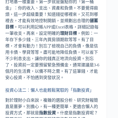
打地基一樣重要。第一步就是盤點你的「第一桶
金」：你的收入、支出、資產和負債。不要覺得麻
煩，這一步超級重要！知道錢從哪裡來，又花到哪
裡去，才能有效地控制開銷，並規劃出合理的
儲蓄
目標
。可以利用記帳APP或Excel表格，詳細記錄每
一筆收支。再來，設定明確的
理財目標
，例如：一
年存下多少錢、三年內買房頭期款等等。有了目
標，才會有動力！別忘了檢視自己的負債，像是信
用卡債、學貸等等。盡可能地降低負債，可以省下
不少利息支出，讓你的錢真正地流向投資。別忘
了，投資前一定要預留緊急預備金，通常建議是3-6
個月的生活費，以備不時之需。有了這筆錢，才能
安心投資，不怕遇到突發狀況。
投資心法二：懶人也能輕鬆駕馭的「指數投資」
對於理財小白來說，複雜的選股分析、研究財報簡
直是噩夢。別擔心，有一種更簡單、更適合懶人的
投資方式，那就是
指數投資
。什麼是指數投資呢？