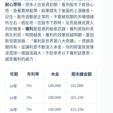
耐心等待
。很多人在投資初期，看到股市下跌就心
慌，急著賣掉股票，結果錯失了後面的上漲機會。
記住，股市波動是正常的，不要被短期的市場情緒
所左右。相反地，在股市下跌時，反而是逢低買入
的好機會。
複利
是投資的秘密武器。複利是指利息
再生利息，時間越長，複利的效果就越明顯。愛因
斯坦曾說過：「複利是世界第八大奇蹟」。透過長
期持有，並讓利息不斷滾入本金，你的財富就會像
滾雪球一樣越滾越大。不妨參考以下複利試算表，
感受複利的威力：
年期
年利率
本金
期末總金額
5%
100,000
162,889
10年
5%
100,000
265,330
20年
5%
100,000
432,194
30年