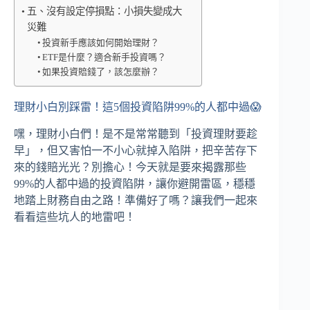
五、沒有設定停損點：小損失變成大
災難
投資新手應該如何開始理財？
ETF是什麼？適合新手投資嗎？
如果投資賠錢了，該怎麼辦？
理財小白別踩雷！這5個投資陷阱99%的人都中過😱
嘿，理財小白們！是不是常常聽到「投資理財要趁
早」，但又害怕一不小心就掉入陷阱，把辛苦存下
來的錢賠光光？別擔心！今天就是要來揭露那些
99%的人都中過的投資陷阱，讓你避開雷區，穩穩
地踏上財務自由之路！準備好了嗎？讓我們一起來
看看這些坑人的地雷吧！