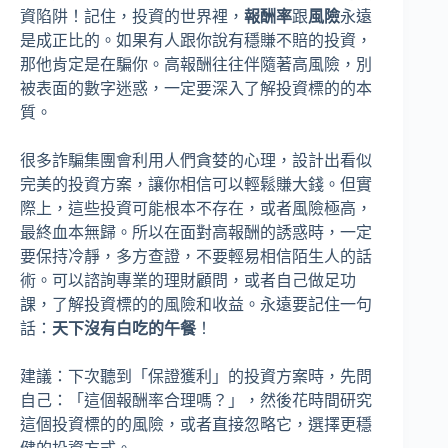
資陷阱！記住，投資的世界裡，
報酬率
跟
風險
永遠
是成正比的。如果有人跟你說有穩賺不賠的投資，
那他肯定是在騙你。高報酬往往伴隨著高風險，別
被表面的數字迷惑，一定要深入了解投資標的的本
質。
很多詐騙集團會利用人們貪婪的心理，設計出看似
完美的投資方案，讓你相信可以輕鬆賺大錢。但實
際上，這些投資可能根本不存在，或者風險極高，
最終血本無歸。所以在面對高報酬的誘惑時，一定
要保持冷靜，多方查證，不要輕易相信陌生人的話
術。可以諮詢專業的理財顧問，或者自己做足功
課，了解投資標的的風險和收益。永遠要記住一句
話：
天下沒有白吃的午餐
！
建議：下次聽到「保證獲利」的投資方案時，先問
自己：「這個報酬率合理嗎？」，然後花時間研究
這個投資標的的風險，或者直接忽略它，選擇更穩