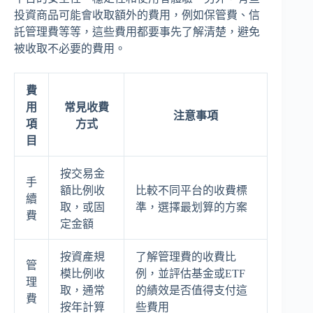
投資商品可能會收取額外的費用，例如保管費、信
託管理費等等，這些費用都要事先了解清楚，避免
被收取不必要的費用。
費
用
常見收費
注意事項
項
方式
目
按交易金
手
額比例收
比較不同平台的收費標
續
取，或固
準，選擇最划算的方案
費
定金額
按資產規
了解管理費的收費比
管
模比例收
例，並評估基金或ETF
理
取，通常
的績效是否值得支付這
費
按年計算
些費用