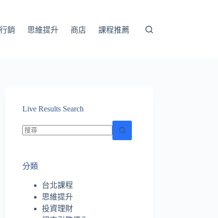
行銷
思維提升
商店
課程推薦
Live Results Search
找
不
分類
到
符
台北課程
合
思維提升
條
投資理財
件