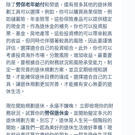
除了
勞保老年給付
和勞退，還有很多其他的退休規
劃工具可以選擇。例如，你可以購買商業保險，例
如儲蓄險、年金險等，這些保險產品可以提供穩定
的現金流，作為退休金的補充。你也可以投資股
票、基金、房地產等，這些投資標的可以帶來較高
的收益，但同時也伴隨著較高的風險，因此要謹慎
評估，選擇適合自己的投資組合。此外，你也可以
考慮投資海外市場，分散風險，增加收益。最重要
的是，要根據自己的財務狀況和風險承受能力，制
定一套完善的退休規劃方案，並且定期檢視和調
整，才能確保退休目標的達成。選擇適合自己的工
具，讓退休規劃更加完善，才能擁有安心無憂的退
休生活。
現在開始規劃退休，永遠不嫌晚！ 立即檢視你的財
務狀況，試算你的
勞保退休金
，並開始擬定多元的
退休規劃方案。別忘了，退休是人生另一個階段的
開始，讓我們一起為美好的退休生活做好準備！現
在就分享這篇文章給你的朋友，一起為退休生活努