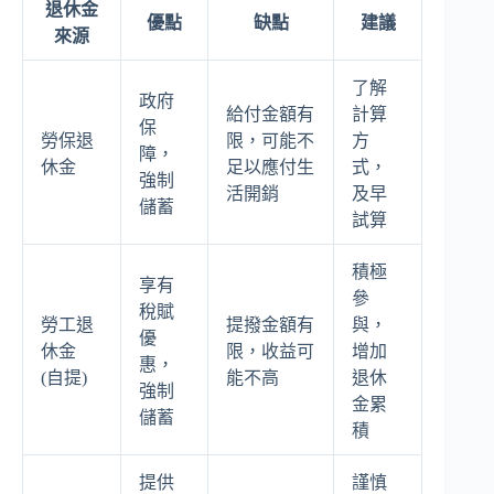
退休金
優點
缺點
建議
來源
了解
政府
給付金額有
計算
保
勞保退
限，可能不
方
障，
休金
足以應付生
式，
強制
活開銷
及早
儲蓄
試算
積極
享有
參
稅賦
勞工退
提撥金額有
與，
優
休金
限，收益可
增加
惠，
(自提)
能不高
退休
強制
金累
儲蓄
積
提供
謹慎