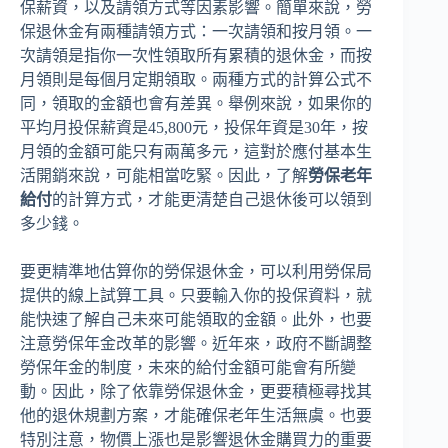
保薪資，以及請領方式等因素影響。簡單來說，勞
保退休金有兩種請領方式：一次請領和按月領。一
次請領是指你一次性領取所有累積的退休金，而按
月領則是每個月定期領取。兩種方式的計算公式不
同，領取的金額也會有差異。舉例來說，如果你的
平均月投保薪資是45,800元，投保年資是30年，按
月領的金額可能只有兩萬多元，這對於應付基本生
活開銷來說，可能相當吃緊。因此，了解
勞保老年
給付
的計算方式，才能更清楚自己退休後可以領到
多少錢。
要更精準地估算你的勞保退休金，可以利用勞保局
提供的線上試算工具。只要輸入你的投保資料，就
能快速了解自己未來可能領取的金額。此外，也要
注意勞保年金改革的影響。近年來，政府不斷調整
勞保年金的制度，未來的給付金額可能會有所變
動。因此，除了依靠勞保退休金，更要積極尋找其
他的退休規劃方案，才能確保老年生活無虞。也要
特別注意，物價上漲也是影響退休金購買力的重要