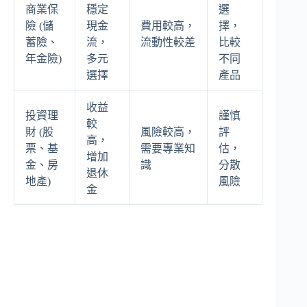
商業保
穩定
選
險 (儲
現金
費用較高，
擇，
蓄險、
流，
流動性較差
比較
年金險)
多元
不同
選擇
產品
收益
投資理
謹慎
較
財 (股
風險較高，
評
高，
票、基
需要專業知
估，
增加
金、房
識
分散
退休
地產)
風險
金