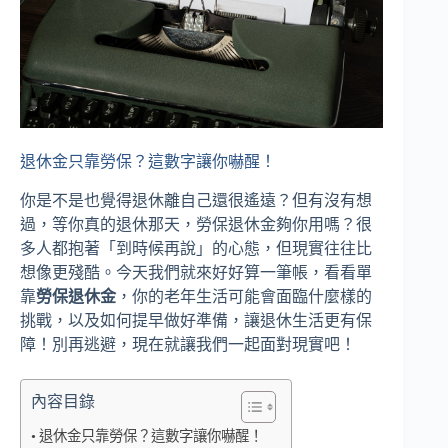
退休金只靠勞保？這數字讓你嚇醒！
你是不是也覺得退休離自己還很遙遠？但有沒有想
過，等你真的退休那天，勞保退休金夠你用嗎？很
多人都抱著「到時候再說」的心態，但現實往往比
想像更殘酷。今天我們就來好好算一筆帳，看看單
靠
勞保退休金
，你的老年生活可能會面臨什麼樣的
挑戰，以及如何提早做好準備，讓退休生活更有保
障！別再逃避，現在就讓我們一起面對現實吧！
內容目錄
退休金只靠勞保？這數字讓你嚇醒！