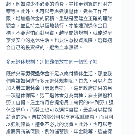
起，例如減少不必要的消費、尋找更划算的理財方
案等。此外，也可以考慮延後退休，延長工作年
限，增加退休金的累積。重點是要建立正確的理財
觀念，並且持之以恆地執行，才能達到退休金目
標。不要害怕面對現實，越早開始規劃，就能越早
享受安心的退休生活。也要注意投資風險，選擇適
合自己的投資標的，避免血本無歸。
多元退休規劃：別把雞蛋放在同一個籃子裡
既然只靠
勞保退休金
不足以應付退休生活，那麼我
們應該如何進行多元退休規劃呢？首先，可以考慮
加入
勞工退休金
（勞退自提），這是政府提供的另
一項退休保障。勞工退休金分為兩種：雇主提撥和
勞工自提。雇主每月會提撥員工薪資的6%到勞工退
休金專戶，而勞工也可以選擇自提，最高可以提撥
薪資的6%。自提的部分可以享有稅賦優惠，而且可
以強制儲蓄，避免不必要的消費。此外，也可以考
慮購買商業保險，例如儲蓄險、年金險等，這些保