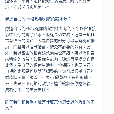
退休金。畢竟，退休後的生活需要足夠的經濟支
持，才能過得更加安心。
勞退自提的6%會影響到我的薪水嗎？
勞退自提的6%是從你的薪資中扣除的，所以會直接
影響到你的實領薪水。但從長遠來看，這是一項非
常有價值的投資。因為自提的部分可以享有稅賦優
惠，而且可以強制儲蓄，避免不必要的消費。此
外，勞退基金的投資績效通常也不錯，可以為你帶
來穩定的收益。如果你有能力，建議盡量提高自提
比例，為自己的退休生活多一份保障。也要注意，
自提的金額是可以隨時調整的，你可以根據自己的
財務狀況靈活調整。不要小看這6%，長期累積下
來，也是一筆可觀的數字。這筆錢將在你退休後，
成為你生活的重要支柱。
除了勞保和勞退，還有什麼其他適合退休規劃的工
具？