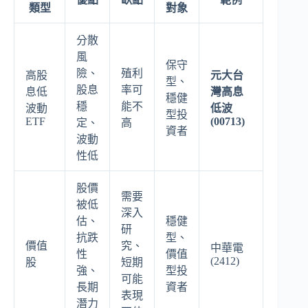
類型
對象
分散
風
保守
險、
殖利
高股
元大台
型、
股息
率可
息低
灣高息
穩健
穩
能不
波動
低波
型投
ETF
(00713)
定、
高
資者
波動
性低
股價
需要
被低
深入
估、
穩健
研
抗跌
型、
價值
究、
中華電
性
價值
(2412)
股
短期
強、
型投
可能
長期
資者
表現
潛力