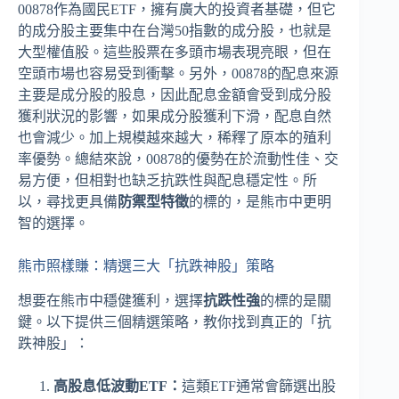
00878作為國民ETF，擁有廣大的投資者基礎，但它
的成分股主要集中在台灣50指數的成分股，也就是
大型權值股。這些股票在多頭市場表現亮眼，但在
空頭市場也容易受到衝擊。另外，00878的配息來源
主要是成分股的股息，因此配息金額會受到成分股
獲利狀況的影響，如果成分股獲利下滑，配息自然
也會減少。加上規模越來越大，稀釋了原本的殖利
率優勢。總結來說，00878的優勢在於流動性佳、交
易方便，但相對也缺乏抗跌性與配息穩定性。所
以，尋找更具備
防禦型特徵
的標的，是熊市中更明
智的選擇。
熊市照樣賺：精選三大「抗跌神股」策略
想要在熊市中穩健獲利，選擇
抗跌性強
的標的是關
鍵。以下提供三個精選策略，教你找到真正的「抗
跌神股」：
高股息低波動ETF：
這類ETF通常會篩選出股