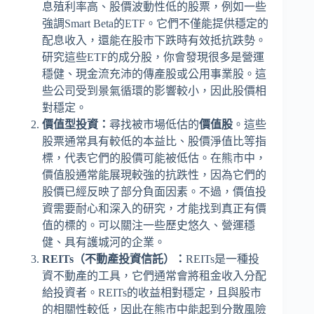
息殖利率高、股價波動性低的股票，例如一些
強調Smart Beta的ETF。它們不僅能提供穩定的
配息收入，還能在股市下跌時有效抵抗跌勢。
研究這些ETF的成分股，你會發現很多是營運
穩健、現金流充沛的傳產股或公用事業股。這
些公司受到景氣循環的影響較小，因此股價相
對穩定。
價值型投資：
尋找被市場低估的
價值股
。這些
股票通常具有較低的本益比、股價淨值比等指
標，代表它們的股價可能被低估。在熊市中，
價值股通常能展現較強的抗跌性，因為它們的
股價已經反映了部分負面因素。不過，價值投
資需要耐心和深入的研究，才能找到真正有價
值的標的。可以關注一些歷史悠久、營運穩
健、具有護城河的企業。
REITs（不動產投資信託）：
REITs是一種投
資不動產的工具，它們通常會將租金收入分配
給投資者。REITs的收益相對穩定，且與股市
的相關性較低，因此在熊市中能起到分散風險