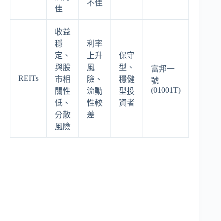
不佳
佳
收益
穩
利率
定、
上升
保守
與股
風
型、
富邦一
REITs
市相
險、
穩健
號
(01001T)
關性
流動
型投
低、
性較
資者
分散
差
風險