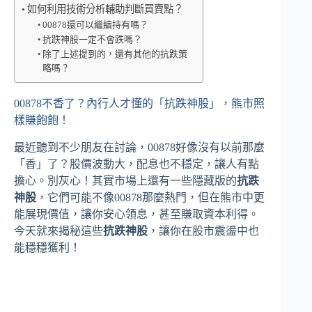
如何利用技術分析輔助判斷買賣點？
00878還可以繼續持有嗎？
抗跌神股一定不會跌嗎？
除了上述提到的，還有其他的抗跌策
略嗎？
00878不香了？內行人才懂的「抗跌神股」，熊市照
樣賺飽飽！
最近聽到不少朋友在討論，00878好像沒有以前那麼
「香」了？股價波動大，配息也不穩定，讓人有點
擔心。別灰心！其實市場上還有一些隱藏版的
抗跌
神股
，它們可能不像00878那麼熱門，但在熊市中更
能展現價值，讓你安心領息，甚至賺取資本利得。
今天就來揭秘這些
抗跌神股
，讓你在股市震盪中也
能穩穩獲利！