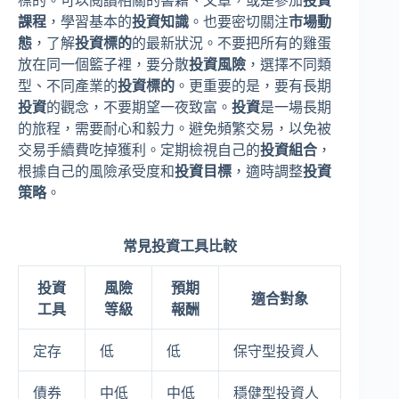
標的。可以閱讀相關的書籍、文章，或是參加
投資
課程
，學習基本的
投資知識
。也要密切關注
市場動
態
，了解
投資標的
的最新狀況。不要把所有的雞蛋
放在同一個籃子裡，要分散
投資風險
，選擇不同類
型、不同產業的
投資標的
。更重要的是，要有長期
投資
的觀念，不要期望一夜致富。
投資
是一場長期
的旅程，需要耐心和毅力。避免頻繁交易，以免被
交易手續費吃掉獲利。定期檢視自己的
投資組合
，
根據自己的風險承受度和
投資目標
，適時調整
投資
策略
。
常見投資工具比較
投資
風險
預期
適合對象
工具
等級
報酬
定存
低
低
保守型投資人
債券
中低
中低
穩健型投資人