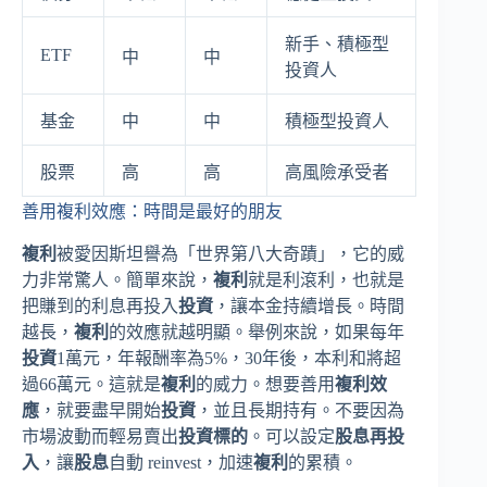
新手、積極型
ETF
中
中
投資人
基金
中
中
積極型投資人
股票
高
高
高風險承受者
善用複利效應：時間是最好的朋友
複利
被愛因斯坦譽為「世界第八大奇蹟」，它的威
力非常驚人。簡單來說，
複利
就是利滾利，也就是
把賺到的利息再投入
投資
，讓本金持續增長。時間
越長，
複利
的效應就越明顯。舉例來說，如果每年
投資
1萬元，年報酬率為5%，30年後，本利和將超
過66萬元。這就是
複利
的威力。想要善用
複利效
應
，就要盡早開始
投資
，並且長期持有。不要因為
市場波動而輕易賣出
投資標的
。可以設定
股息再投
入
，讓
股息
自動 reinvest，加速
複利
的累積。