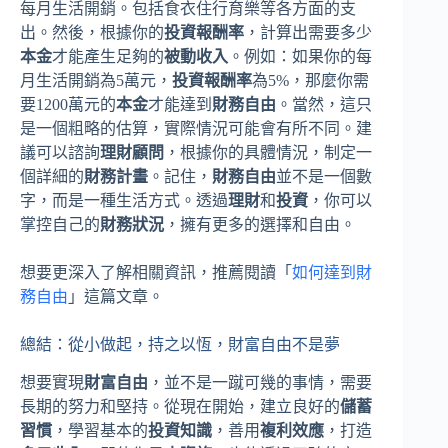
每月生活開銷。包括食衣住行育樂等各方面的支
出。然後，根據你的
投資報酬率
，計算出需要多少
本金
才能產生足夠的
被動收入
。例如：如果你的每
月生活開銷為5萬元，
投資報酬率
為5%，那麼你需
要1200萬元的
本金
才能達到
財務自由
。當然，這只
是一個粗略的估算，實際情況可能會有所不同。建
議可以諮詢
理財顧問
，根據你的具體情況，制定一
個詳細的
財務計畫
。記住，
財務自由
並不是一個數
字，而是一種生活方式。透過
理財
和
投資
，你可以
掌控自己的
財務狀況
，擁有更多的選擇和自由。
想要更深入了解相關資訊，推薦閱讀「
如何達到財
務自由
」這篇文章。
總結：從小做起，持之以恆，財富自由不是夢
想要實現
財富自由
，並不是一蹴可幾的事情，需要
長期的努力和堅持。從現在開始，建立良好的
儲蓄
習慣
，學習基本的
投資知識
，善用
複利效應
，打造