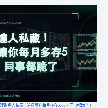
理財達人私藏！這招讓你每月多存5000，同事都跪了！