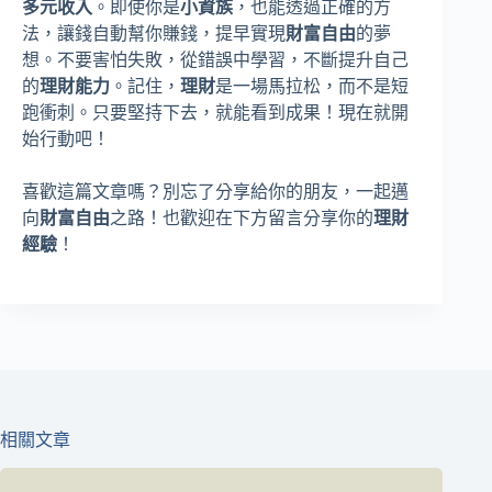
多元收入
。即使你是
小資族
，也能透過正確的方
法，讓錢自動幫你賺錢，提早實現
財富自由
的夢
想。不要害怕失敗，從錯誤中學習，不斷提升自己
的
理財能力
。記住，
理財
是一場馬拉松，而不是短
跑衝刺。只要堅持下去，就能看到成果！現在就開
始行動吧！
喜歡這篇文章嗎？別忘了分享給你的朋友，一起邁
向
財富自由
之路！也歡迎在下方留言分享你的
理財
經驗
！
相關文章