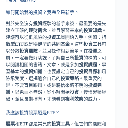
如何開始我的投資？我完全是新手。
對於完全沒有
投資
經驗的新手來說，最重要的是先
建立正確的
理財觀念
，並且學習基本的
投資知識
。
建議可以從低風險的
投資工具
開始入手，例如：
指
數型ETF
或是穩健型的
共同基金
。這些
投資工具
可
以分散
投資風險
，並且操作相對簡單。在
投資
之
前，一定要做好功課，了解自己所
投資
的標的。可
以閱讀相關的書籍、文章，或是參加
投資課程
，學
習基本的
投資知識
。也要設定自己的
投資目標
和風
險承受度，選擇適合自己的
投資策略
。最重要的
是，不要盲目跟風，或是聽信來路不明的
投資建
議
，以免血本無歸。從小額開始
投資
，慢慢累積經
驗，並且長期持有，才能看到
複利效應
的威力。
我應該投資股票還是ETF？
股票
和
ETF
都是常見的
投資工具
，但它們的風險和