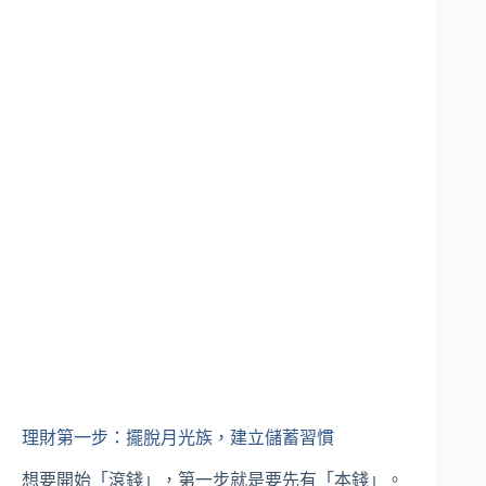
理財第一步：擺脫月光族，建立儲蓄習慣
想要開始「滾錢」，第一步就是要先有「本錢」。