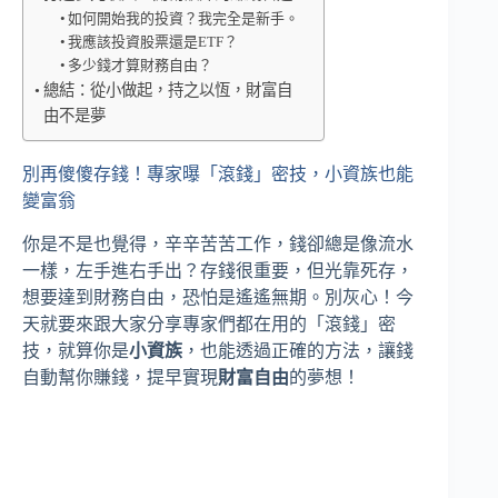
如何開始我的投資？我完全是新手。
我應該投資股票還是ETF？
多少錢才算財務自由？
總結：從小做起，持之以恆，財富自
由不是夢
別再傻傻存錢！專家曝「滾錢」密技，小資族也能
變富翁
你是不是也覺得，辛辛苦苦工作，錢卻總是像流水
一樣，左手進右手出？存錢很重要，但光靠死存，
想要達到財務自由，恐怕是遙遙無期。別灰心！今
天就要來跟大家分享專家們都在用的「滾錢」密
技，就算你是
小資族
，也能透過正確的方法，讓錢
自動幫你賺錢，提早實現
財富自由
的夢想！