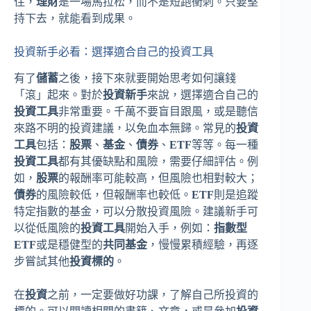
住，
理財
是一場馬拉松，而不是短跑衝刺。只要堅
持下去，就能看到成果。
投資新手必看：選擇適合自己的投資工具
有了
儲蓄
之後，接下來就要開始思考如何讓錢
「滾」起來。對於
投資新手
來說，選擇適合自己的
投資工具
非常重要。千萬不要盲目跟風，或是聽信
來路不明的投資建議，以免血本無歸。常見的
投資
工具
包括：
股票
、
基金
、
債券
、
ETF
等等。每一種
投資工具
都有其優缺點和風險，需要仔細評估。例
如，
股票
的報酬率可能較高，但風險也相對較大；
債券
的風險較低，但報酬率也較低。
ETF
則是追蹤
特定指數的基金，可以分散投資風險。建議新手可
以從低風險的
投資工具
開始入手，例如：
指數型
ETF
或是穩健型的
共同基金
，慢慢累積經驗，再逐
步嘗試其他
投資標的
。
在
投資
之前，一定要做好功課，了解自己所投資的