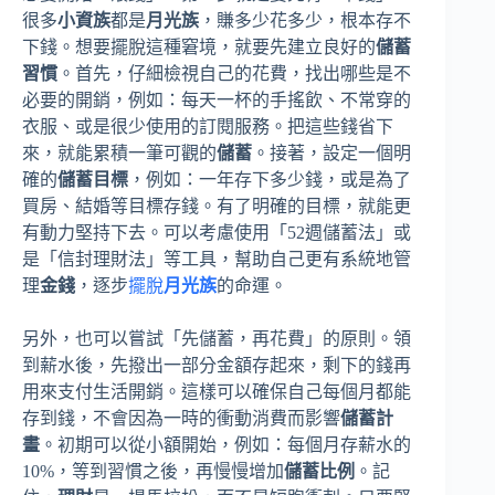
很多
小資族
都是
月光族
，賺多少花多少，根本存不
下錢。想要擺脫這種窘境，就要先建立良好的
儲蓄
習慣
。首先，仔細檢視自己的花費，找出哪些是不
必要的開銷，例如：每天一杯的手搖飲、不常穿的
衣服、或是很少使用的訂閱服務。把這些錢省下
來，就能累積一筆可觀的
儲蓄
。接著，設定一個明
確的
儲蓄目標
，例如：一年存下多少錢，或是為了
買房、結婚等目標存錢。有了明確的目標，就能更
有動力堅持下去。可以考慮使用「52週儲蓄法」或
是「信封理財法」等工具，幫助自己更有系統地管
理
金錢
，逐步
擺脫
月光族
的命運。
另外，也可以嘗試「先儲蓄，再花費」的原則。領
到薪水後，先撥出一部分金額存起來，剩下的錢再
用來支付生活開銷。這樣可以確保自己每個月都能
存到錢，不會因為一時的衝動消費而影響
儲蓄計
畫
。初期可以從小額開始，例如：每個月存薪水的
10%，等到習慣之後，再慢慢增加
儲蓄比例
。記