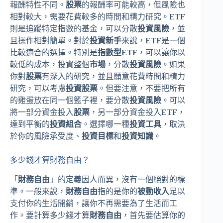
報酬特性不同。
股票
的報酬率可能較高，但風險也
相對較大，需要花費較多的時間和精力研究。
ETF
則是追蹤特定指數的基金，可以分散
投資風險
，並
且操作相對簡單。對於
投資新手
來說，
ETF
是一個
比較適合的選擇。特別是
指數型ETF
，可以讓你以
較低的成本，投資整個
市場
，分散
投資風險
。如果
你對
股票
有深入的研究，並且願意花費時間和精力
研究，可以考慮
投資股票
。但要注意，不要把所有
的雞蛋放在同一個籃子裡，要分散
投資風險
。可以
將一部分資金投入
股票
，另一部分資金投入
ETF
，
達到平衡的
投資組合
。選擇哪一種
投資工具
，取決
於你的風險承受度、
投資目標
和
投資知識
。
多少錢才算財務自由？
「
財務自由
」的定義因人而異，沒有一個絕對的標
準。一般來說，
財務自由
指的是你的
被動收入
足以
支付你的生活開銷，讓你不再需要為了生活而工
作。要計算多少錢才算
財務自由
，首先要估算你的