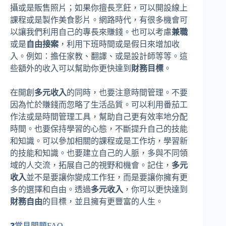
攝或是販售照片；如果你擅長烹飪，可以開設線上
課程或是製作美食影片。網路時代，有很多機會可
以讓我們利用自己的專長來賺錢。也可以考慮
兼職
或是
自由接案
，利用下班時間或是假日來增加收
入。例如：擔任家教、翻譯、或是設計師等等。這
些額外的收入可以幫助你更快達到
財務目標
。
在開創
多元收入
的同時，也要注意時間管理。不要
因為忙於賺錢而忽略了生活品質。可以利用番茄工
作法或是時間管理工具，幫助自己更有效率地分配
時間。也要保持學習的心態，不斷提升自己的技能
和知識。可以參加相關的課程或是工作坊，學習新
的技能和知識。也要建立自己的人脈，多與不同領
域的人交流，拓展自己的視野和機會。記住，
多元
收入
並不是要讓你變成工作狂，而是要讓你擁有更
多的選擇和自由。透過
多元收入
，你可以更快達到
財務自由
的目標，並且擁有更豐富的人生。
❓常見問題FAQ