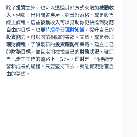
除了
投資
之外，也可以透過其他方式來增加
被動收
入
，例如：出租閒置房屋、經營部落格、或是販售
線上課程。這些
被動收入
可以幫助你更快達到
財務
自由
的目標。也要
持續學習
理財知識
，提升自己的
投資能力
。可以閱讀相關的書籍、文章，或是參加
理財課程
，了解最新的
投資趨勢
和策略。建立自己
的
財務目標
，並且定期檢視自己的
財務狀況
，確保
自己走在正確的道路上。記住，
理財
是一個持續學
習和成長的過程。只要堅持下去，就能實現
財富自
由
的夢想。