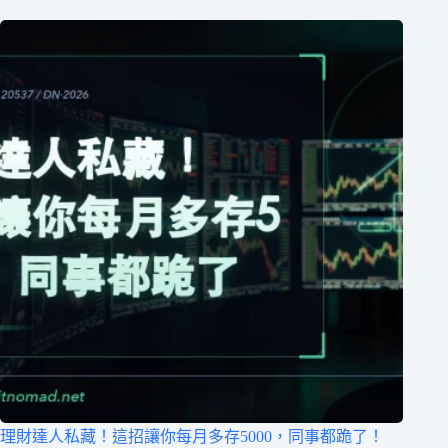
理財達人私藏！這招讓你每月多存5000，同事都跪了！