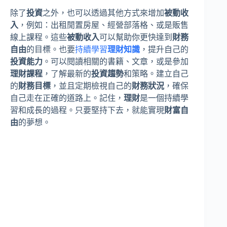
除了
投資
之外，也可以透過其他方式來增加
被動收
入
，例如：出租閒置房屋、經營部落格、或是販售
線上課程。這些
被動收入
可以幫助你更快達到
財務
自由
的目標。也要
持續學習
理財知識
，提升自己的
投資能力
。可以閱讀相關的書籍、文章，或是參加
理財課程
，了解最新的
投資趨勢
和策略。建立自己
的
財務目標
，並且定期檢視自己的
財務狀況
，確保
自己走在正確的道路上。記住，
理財
是一個持續學
習和成長的過程。只要堅持下去，就能實現
財富自
由
的夢想。