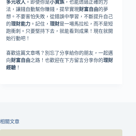
多元收入
。即使你是
小資族
，也能透過正確的方
法，讓錢自動幫你賺錢，提早實現
財富自由
的夢
想。不要害怕失敗，從錯誤中學習，不斷提升自己
的
理財能力
。記住，
理財
是一場馬拉松，而不是短
跑衝刺。只要堅持下去，就能看到成果！現在就開
始行動吧！
喜歡這篇文章嗎？別忘了分享給你的朋友，一起邁
向
財富自由
之路！也歡迎在下方留言分享你的
理財
經驗
！
相關文章