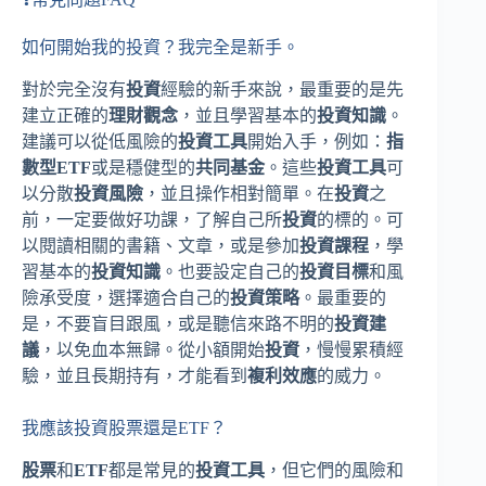
如何開始我的投資？我完全是新手。
對於完全沒有
投資
經驗的新手來說，最重要的是先
建立正確的
理財觀念
，並且學習基本的
投資知識
。
建議可以從低風險的
投資工具
開始入手，例如：
指
數型ETF
或是穩健型的
共同基金
。這些
投資工具
可
以分散
投資風險
，並且操作相對簡單。在
投資
之
前，一定要做好功課，了解自己所
投資
的標的。可
以閱讀相關的書籍、文章，或是參加
投資課程
，學
習基本的
投資知識
。也要設定自己的
投資目標
和風
險承受度，選擇適合自己的
投資策略
。最重要的
是，不要盲目跟風，或是聽信來路不明的
投資建
議
，以免血本無歸。從小額開始
投資
，慢慢累積經
驗，並且長期持有，才能看到
複利效應
的威力。
我應該投資股票還是ETF？
股票
和
ETF
都是常見的
投資工具
，但它們的風險和