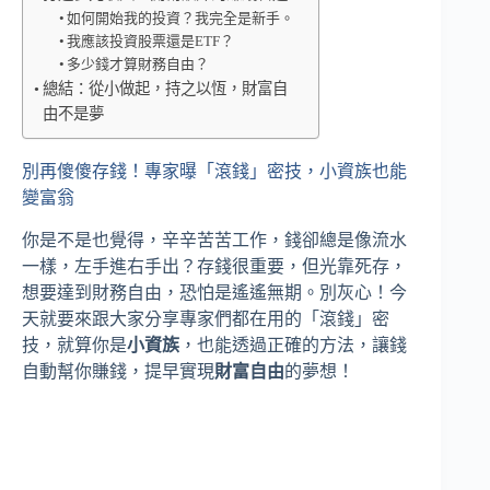
如何開始我的投資？我完全是新手。
我應該投資股票還是ETF？
多少錢才算財務自由？
總結：從小做起，持之以恆，財富自
由不是夢
別再傻傻存錢！專家曝「滾錢」密技，小資族也能
變富翁
你是不是也覺得，辛辛苦苦工作，錢卻總是像流水
一樣，左手進右手出？存錢很重要，但光靠死存，
想要達到財務自由，恐怕是遙遙無期。別灰心！今
天就要來跟大家分享專家們都在用的「滾錢」密
技，就算你是
小資族
，也能透過正確的方法，讓錢
自動幫你賺錢，提早實現
財富自由
的夢想！