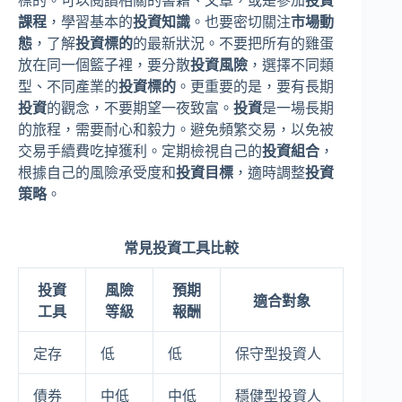
標的。可以閱讀相關的書籍、文章，或是參加
投資
課程
，學習基本的
投資知識
。也要密切關注
市場動
態
，了解
投資標的
的最新狀況。不要把所有的雞蛋
放在同一個籃子裡，要分散
投資風險
，選擇不同類
型、不同產業的
投資標的
。更重要的是，要有長期
投資
的觀念，不要期望一夜致富。
投資
是一場長期
的旅程，需要耐心和毅力。避免頻繁交易，以免被
交易手續費吃掉獲利。定期檢視自己的
投資組合
，
根據自己的風險承受度和
投資目標
，適時調整
投資
策略
。
常見投資工具比較
投資
風險
預期
適合對象
工具
等級
報酬
定存
低
低
保守型投資人
債券
中低
中低
穩健型投資人