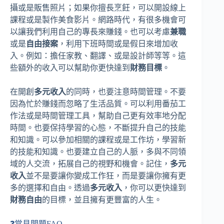
攝或是販售照片；如果你擅長烹飪，可以開設線上
課程或是製作美食影片。網路時代，有很多機會可
以讓我們利用自己的專長來賺錢。也可以考慮
兼職
或是
自由接案
，利用下班時間或是假日來增加收
入。例如：擔任家教、翻譯、或是設計師等等。這
些額外的收入可以幫助你更快達到
財務目標
。
在開創
多元收入
的同時，也要注意時間管理。不要
因為忙於賺錢而忽略了生活品質。可以利用番茄工
作法或是時間管理工具，幫助自己更有效率地分配
時間。也要保持學習的心態，不斷提升自己的技能
和知識。可以參加相關的課程或是工作坊，學習新
的技能和知識。也要建立自己的人脈，多與不同領
域的人交流，拓展自己的視野和機會。記住，
多元
收入
並不是要讓你變成工作狂，而是要讓你擁有更
多的選擇和自由。透過
多元收入
，你可以更快達到
財務自由
的目標，並且擁有更豐富的人生。
❓常見問題FAQ