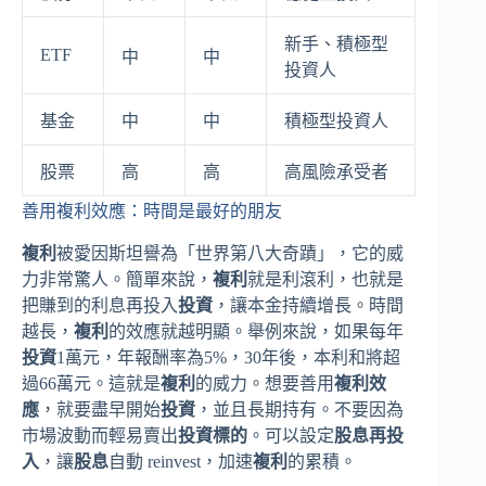
新手、積極型
ETF
中
中
投資人
基金
中
中
積極型投資人
股票
高
高
高風險承受者
善用複利效應：時間是最好的朋友
複利
被愛因斯坦譽為「世界第八大奇蹟」，它的威
力非常驚人。簡單來說，
複利
就是利滾利，也就是
把賺到的利息再投入
投資
，讓本金持續增長。時間
越長，
複利
的效應就越明顯。舉例來說，如果每年
投資
1萬元，年報酬率為5%，30年後，本利和將超
過66萬元。這就是
複利
的威力。想要善用
複利效
應
，就要盡早開始
投資
，並且長期持有。不要因為
市場波動而輕易賣出
投資標的
。可以設定
股息再投
入
，讓
股息
自動 reinvest，加速
複利
的累積。