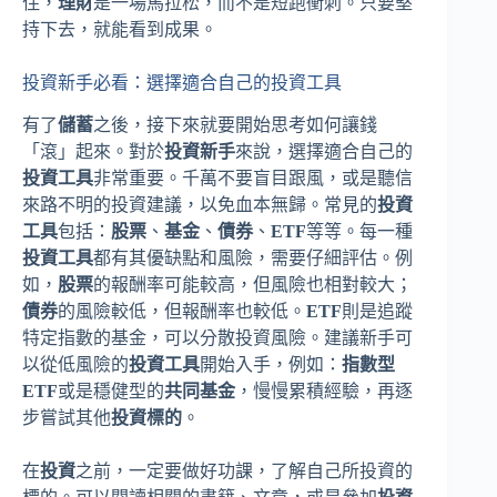
住，
理財
是一場馬拉松，而不是短跑衝刺。只要堅
持下去，就能看到成果。
投資新手必看：選擇適合自己的投資工具
有了
儲蓄
之後，接下來就要開始思考如何讓錢
「滾」起來。對於
投資新手
來說，選擇適合自己的
投資工具
非常重要。千萬不要盲目跟風，或是聽信
來路不明的投資建議，以免血本無歸。常見的
投資
工具
包括：
股票
、
基金
、
債券
、
ETF
等等。每一種
投資工具
都有其優缺點和風險，需要仔細評估。例
如，
股票
的報酬率可能較高，但風險也相對較大；
債券
的風險較低，但報酬率也較低。
ETF
則是追蹤
特定指數的基金，可以分散投資風險。建議新手可
以從低風險的
投資工具
開始入手，例如：
指數型
ETF
或是穩健型的
共同基金
，慢慢累積經驗，再逐
步嘗試其他
投資標的
。
在
投資
之前，一定要做好功課，了解自己所投資的