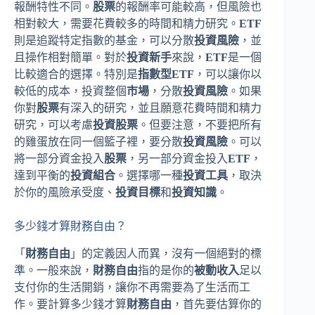
報酬特性不同。
股票
的報酬率可能較高，但風險也
相對較大，需要花費較多的時間和精力研究。
ETF
則是追蹤特定指數的基金，可以分散
投資風險
，並
且操作相對簡單。對於
投資新手
來說，
ETF
是一個
比較適合的選擇。特別是
指數型ETF
，可以讓你以
較低的成本，投資整個
市場
，分散
投資風險
。如果
你對
股票
有深入的研究，並且願意花費時間和精力
研究，可以考慮
投資股票
。但要注意，不要把所有
的雞蛋放在同一個籃子裡，要分散
投資風險
。可以
將一部分資金投入
股票
，另一部分資金投入
ETF
，
達到平衡的
投資組合
。選擇哪一種
投資工具
，取決
於你的風險承受度、
投資目標
和
投資知識
。
多少錢才算財務自由？
「
財務自由
」的定義因人而異，沒有一個絕對的標
準。一般來說，
財務自由
指的是你的
被動收入
足以
支付你的生活開銷，讓你不再需要為了生活而工
作。要計算多少錢才算
財務自由
，首先要估算你的