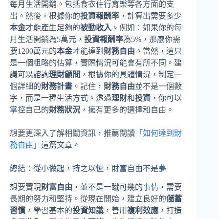
每月生活開銷。包括食衣住行育樂等各方面的支
出。然後，根據你的
投資報酬率
，計算出需要多少
本金
才能產生足夠的
被動收入
。例如：如果你的每
月生活開銷為5萬元，
投資報酬率
為5%，那麼你需
要1200萬元的
本金
才能達到
財務自由
。當然，這只
是一個粗略的估算，實際情況可能會有所不同。建
議可以諮詢
理財顧問
，根據你的具體情況，制定一
個詳細的
財務計畫
。記住，
財務自由
並不是一個數
字，而是一種生活方式。透過
理財
和
投資
，你可以
掌控自己的
財務狀況
，擁有更多的選擇和自由。
想要更深入了解相關資訊，推薦閱讀「
如何達到財
務自由
」這篇文章。
總結：從小做起，持之以恆，財富自由不是夢
想要實現
財富自由
，並不是一蹴可幾的事情，需要
長期的努力和堅持。從現在開始，建立良好的
儲蓄
習慣
，學習基本的
投資知識
，善用
複利效應
，打造