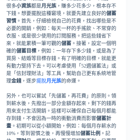
很多
小資族
都是
月光族
，賺多少花多少，根本存不
下錢。想要擺脫這種窘境，就要先建立良好的
儲蓄
習慣
。首先，仔細檢視自己的花費，找出哪些是不
必要的開銷，例如：每天一杯的手搖飲、不常穿的
衣服、或是很少使用的訂閱服務。把這些錢省下
來，就能累積一筆可觀的
儲蓄
。接著，設定一個明
確的
儲蓄目標
，例如：一年存下多少錢，或是為了
買房、結婚等目標存錢。有了明確的目標，就能更
有動力堅持下去。可以考慮使用「52週儲蓄法」或
是「信封理財法」等工具，幫助自己更有系統地管
理
金錢
，逐步
擺脫
月光族
的命運。
另外，也可以嘗試「先儲蓄，再花費」的原則。領
到薪水後，先撥出一部分金額存起來，剩下的錢再
用來支付生活開銷。這樣可以確保自己每個月都能
存到錢，不會因為一時的衝動消費而影響
儲蓄計
畫
。初期可以從小額開始，例如：每個月存薪水的
10%，等到習慣之後，再慢慢增加
儲蓄比例
。記