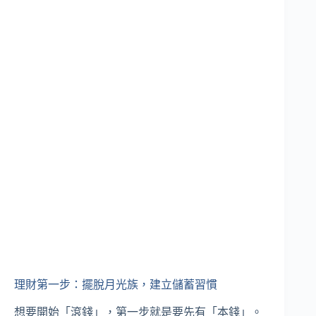
理財第一步：擺脫月光族，建立儲蓄習慣
想要開始「滾錢」，第一步就是要先有「本錢」。