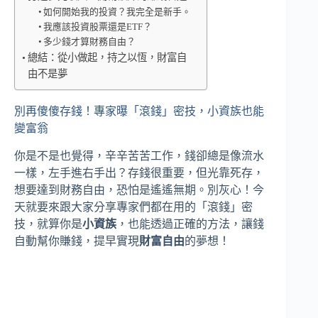
如何開始我的投資？我完全是新手。
我應該投資股票還是ETF？
多少錢才算財務自由？
總結：從小做起，持之以恆，財富自
由不是夢
別再傻傻存錢！專家曝「滾錢」密技，小資族也能
變富翁
你是不是也覺得，辛辛苦苦工作，錢卻總是像流水
一樣，左手進右手出？存錢很重要，但光靠死存，
想要達到財務自由，恐怕是遙遙無期。別灰心！今
天就要來跟大家分享專家們都在用的「滾錢」密
技，就算你是
小資族
，也能透過正確的方法，讓錢
自動幫你賺錢，提早實現
財富自由
的夢想！