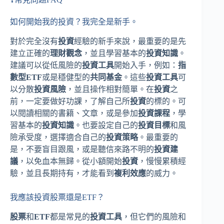
如何開始我的投資？我完全是新手。
對於完全沒有
投資
經驗的新手來說，最重要的是先
建立正確的
理財觀念
，並且學習基本的
投資知識
。
建議可以從低風險的
投資工具
開始入手，例如：
指
數型ETF
或是穩健型的
共同基金
。這些
投資工具
可
以分散
投資風險
，並且操作相對簡單。在
投資
之
前，一定要做好功課，了解自己所
投資
的標的。可
以閱讀相關的書籍、文章，或是參加
投資課程
，學
習基本的
投資知識
。也要設定自己的
投資目標
和風
險承受度，選擇適合自己的
投資策略
。最重要的
是，不要盲目跟風，或是聽信來路不明的
投資建
議
，以免血本無歸。從小額開始
投資
，慢慢累積經
驗，並且長期持有，才能看到
複利效應
的威力。
我應該投資股票還是ETF？
股票
和
ETF
都是常見的
投資工具
，但它們的風險和