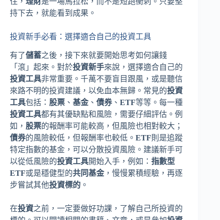
住，
理財
是一場馬拉松，而不是短跑衝刺。只要堅
持下去，就能看到成果。
投資新手必看：選擇適合自己的投資工具
有了
儲蓄
之後，接下來就要開始思考如何讓錢
「滾」起來。對於
投資新手
來說，選擇適合自己的
投資工具
非常重要。千萬不要盲目跟風，或是聽信
來路不明的投資建議，以免血本無歸。常見的
投資
工具
包括：
股票
、
基金
、
債券
、
ETF
等等。每一種
投資工具
都有其優缺點和風險，需要仔細評估。例
如，
股票
的報酬率可能較高，但風險也相對較大；
債券
的風險較低，但報酬率也較低。
ETF
則是追蹤
特定指數的基金，可以分散投資風險。建議新手可
以從低風險的
投資工具
開始入手，例如：
指數型
ETF
或是穩健型的
共同基金
，慢慢累積經驗，再逐
步嘗試其他
投資標的
。
在
投資
之前，一定要做好功課，了解自己所投資的