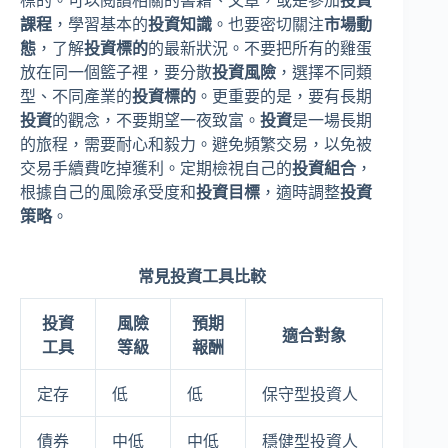
標的。可以閱讀相關的書籍、文章，或是參加
投資
課程
，學習基本的
投資知識
。也要密切關注
市場動
態
，了解
投資標的
的最新狀況。不要把所有的雞蛋
放在同一個籃子裡，要分散
投資風險
，選擇不同類
型、不同產業的
投資標的
。更重要的是，要有長期
投資
的觀念，不要期望一夜致富。
投資
是一場長期
的旅程，需要耐心和毅力。避免頻繁交易，以免被
交易手續費吃掉獲利。定期檢視自己的
投資組合
，
根據自己的風險承受度和
投資目標
，適時調整
投資
策略
。
常見投資工具比較
投資
風險
預期
適合對象
工具
等級
報酬
定存
低
低
保守型投資人
債券
中低
中低
穩健型投資人