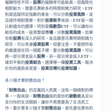
報酬特性不同。
股票
的報酬率可能較高，但風險也
相對較大，需要花費較多的時間和精力研究。
ETF
則是追蹤特定指數的基金，可以分散
投資風險
，並
且操作相對簡單。對於
投資新手
來說，
ETF
是一個
比較適合的選擇。特別是
指數型ETF
，可以讓你以
較低的成本，投資整個
市場
，分散
投資風險
。如果
你對
股票
有深入的研究，並且願意花費時間和精力
研究，可以考慮
投資股票
。但要注意，不要把所有
的雞蛋放在同一個籃子裡，要分散
投資風險
。可以
將一部分資金投入
股票
，另一部分資金投入
ETF
，
達到平衡的
投資組合
。選擇哪一種
投資工具
，取決
於你的風險承受度、
投資目標
和
投資知識
。
多少錢才算財務自由？
「
財務自由
」的定義因人而異，沒有一個絕對的標
準。一般來說，
財務自由
指的是你的
被動收入
足以
支付你的生活開銷，讓你不再需要為了生活而工
作。要計算多少錢才算
財務自由
，首先要估算你的