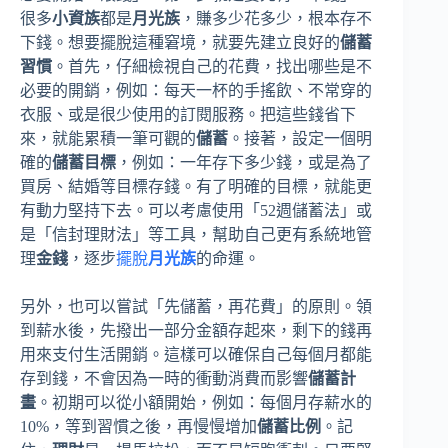
很多
小資族
都是
月光族
，賺多少花多少，根本存不
下錢。想要擺脫這種窘境，就要先建立良好的
儲蓄
習慣
。首先，仔細檢視自己的花費，找出哪些是不
必要的開銷，例如：每天一杯的手搖飲、不常穿的
衣服、或是很少使用的訂閱服務。把這些錢省下
來，就能累積一筆可觀的
儲蓄
。接著，設定一個明
確的
儲蓄目標
，例如：一年存下多少錢，或是為了
買房、結婚等目標存錢。有了明確的目標，就能更
有動力堅持下去。可以考慮使用「52週儲蓄法」或
是「信封理財法」等工具，幫助自己更有系統地管
理
金錢
，逐步
擺脫
月光族
的命運。
另外，也可以嘗試「先儲蓄，再花費」的原則。領
到薪水後，先撥出一部分金額存起來，剩下的錢再
用來支付生活開銷。這樣可以確保自己每個月都能
存到錢，不會因為一時的衝動消費而影響
儲蓄計
畫
。初期可以從小額開始，例如：每個月存薪水的
10%，等到習慣之後，再慢慢增加
儲蓄比例
。記