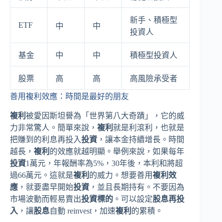
新手、積極型
ETF
中
中
投資人
基金
中
中
積極型投資人
股票
高
高
高風險承受者
善用複利效應：時間是最好的朋友
複利
被愛因斯坦譽為「世界第八大奇蹟」，它的威
力非常驚人。簡單來說，
複利
就是利滾利，也就是
把賺到的利息再投入
投資
，讓本金持續增長。時間
越長，
複利
的效應就越明顯。舉例來說，如果每年
投資
1萬元，年報酬率為5%，30年後，本利和將超
過66萬元。這就是
複利
的威力。想要善用
複利效
應
，就要盡早開始
投資
，並且長期持有。不要因為
市場波動而輕易賣出
投資標的
。可以設定
股息再投
入
，讓
股息
自動 reinvest，加速
複利
的累積。