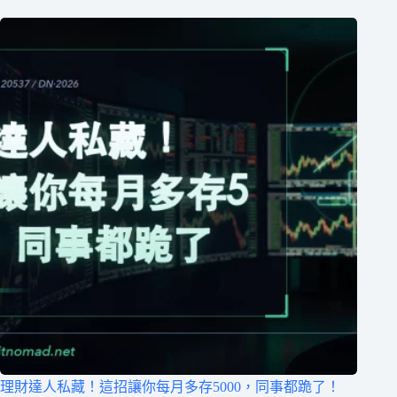
理財達人私藏！這招讓你每月多存5000，同事都跪了！