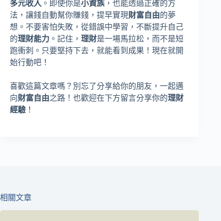
多元收入
。即使你是
小資族
，也能透過正確的方
法，讓錢自動幫你賺錢，提早實現
財富自由
的夢
想。不要害怕失敗，從錯誤中學習，不斷提升自己
的
理財能力
。記住，
理財
是一場馬拉松，而不是短
跑衝刺。只要堅持下去，就能看到成果！現在就開
始行動吧！
喜歡這篇文章嗎？別忘了分享給你的朋友，一起邁
向
財富自由
之路！也歡迎在下方留言分享你的
理財
經驗
！
相關文章