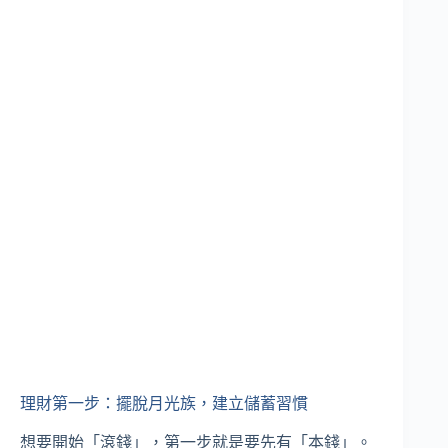
理財第一步：擺脫月光族，建立儲蓄習慣
想要開始「滾錢」，第一步就是要先有「本錢」。