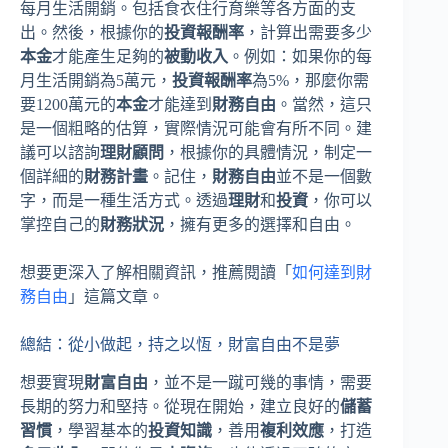
每月生活開銷。包括食衣住行育樂等各方面的支
出。然後，根據你的
投資報酬率
，計算出需要多少
本金
才能產生足夠的
被動收入
。例如：如果你的每
月生活開銷為5萬元，
投資報酬率
為5%，那麼你需
要1200萬元的
本金
才能達到
財務自由
。當然，這只
是一個粗略的估算，實際情況可能會有所不同。建
議可以諮詢
理財顧問
，根據你的具體情況，制定一
個詳細的
財務計畫
。記住，
財務自由
並不是一個數
字，而是一種生活方式。透過
理財
和
投資
，你可以
掌控自己的
財務狀況
，擁有更多的選擇和自由。
想要更深入了解相關資訊，推薦閱讀「
如何達到財
務自由
」這篇文章。
總結：從小做起，持之以恆，財富自由不是夢
想要實現
財富自由
，並不是一蹴可幾的事情，需要
長期的努力和堅持。從現在開始，建立良好的
儲蓄
習慣
，學習基本的
投資知識
，善用
複利效應
，打造