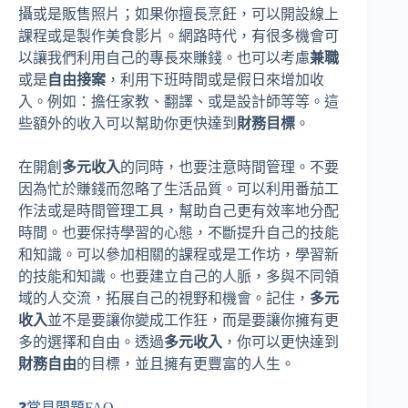
攝或是販售照片；如果你擅長烹飪，可以開設線上
課程或是製作美食影片。網路時代，有很多機會可
以讓我們利用自己的專長來賺錢。也可以考慮
兼職
或是
自由接案
，利用下班時間或是假日來增加收
入。例如：擔任家教、翻譯、或是設計師等等。這
些額外的收入可以幫助你更快達到
財務目標
。
在開創
多元收入
的同時，也要注意時間管理。不要
因為忙於賺錢而忽略了生活品質。可以利用番茄工
作法或是時間管理工具，幫助自己更有效率地分配
時間。也要保持學習的心態，不斷提升自己的技能
和知識。可以參加相關的課程或是工作坊，學習新
的技能和知識。也要建立自己的人脈，多與不同領
域的人交流，拓展自己的視野和機會。記住，
多元
收入
並不是要讓你變成工作狂，而是要讓你擁有更
多的選擇和自由。透過
多元收入
，你可以更快達到
財務自由
的目標，並且擁有更豐富的人生。
❓常見問題FAQ