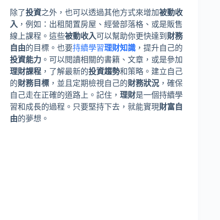
除了
投資
之外，也可以透過其他方式來增加
被動收
入
，例如：出租閒置房屋、經營部落格、或是販售
線上課程。這些
被動收入
可以幫助你更快達到
財務
自由
的目標。也要
持續學習
理財知識
，提升自己的
投資能力
。可以閱讀相關的書籍、文章，或是參加
理財課程
，了解最新的
投資趨勢
和策略。建立自己
的
財務目標
，並且定期檢視自己的
財務狀況
，確保
自己走在正確的道路上。記住，
理財
是一個持續學
習和成長的過程。只要堅持下去，就能實現
財富自
由
的夢想。